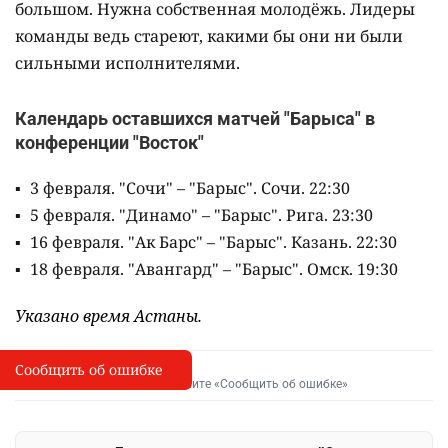
большом. Нужна собственная молодёжь. Лидеры
команды ведь стареют, какими бы они ни были
сильными исполнителями.
Календарь оставшихся матчей "Барыса" в
конференции "Восток"
3 февраля. "Сочи" – "Барыс". Сочи. 22:30
5 февраля. "Динамо" – "Барыс". Рига. 23:30
16 февраля. "Ак Барс" – "Барыс". Казань. 22:30
18 февраля. "Авангард" – "Барыс". Омск. 19:30
Указано время Астаны.
Сообщить об ошибке
Сообщить об опечатке
I
Выделите фрагмент и нажмите «Сообщить об ошибке»