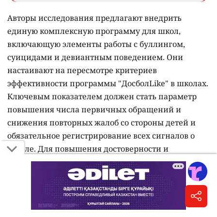
Авторы исследования предлагают внедрить
единую комплексную программу для школ,
включающую элементы работы с буллингом,
суицидами и девиантным поведением. Они
настаивают на пересмотре критериев
эффективности программы "ДосболLike" в школах.
Ключевым показателем должен стать параметр
повышения числа первичных обращений и
снижения повторных жалоб со стороны детей и
обязательное регистрирование всех сигналов о
травле. Для повышения достоверности и
выявления буллинга специалисты рекомендуют
дополнить (заменить) анкетные методы
ежемесячным проведением социометрии в
классах и проводить выборочные опросы детей о
безопасности в школе.