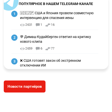
ПОПУЛЯРНОЕ В НАШЕМ TELEGRAM-КАНАЛЕ
🇺🇸🇯🇵 США и Япония провели совместную
1
интервенцию для спасения иены
2631
1
16
💬 Димаш Кудайберген ответил на критику
2
нового клипа
2659
6
77
❌ США готовят закон об экстренном
3
отключении ИИ
2693
1
39
🗣 Мужчина сказал тост на свадьбе и
4
Новости партнёров
заработал уголовное дело
2358
11
79
🗣Глава государства направил телеграмму
5