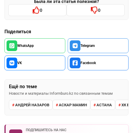
Была ли эта статья полезной?
0
0
Поделиться
WhatsApp
Telegram
VK
Facebook
Ещё по теме
Новости и материалы Informburo.kz по связанным темам
АНДРЕЙ НАЗАРОВ
АСКАР МАМИН
АСТАНА
ХК Б
ПОДПИШИТЕСЬ НА НАС