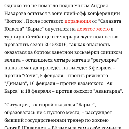
Однако это не помогло подопечным Андрея
Назарова остаться в зоне плей-офф конференции
"Восток". После гостевого
поражения
от "Салавата
Юлаева" "Барыс" опустился на
девятое место
в
турнирной таблице и теперь рискует полностью
провалить сезон 2015/2016, так как опасность
оказаться за бортом заветной восьмёрки слишком
велика – оставшиеся четыре матча в "регулярке"
наша команда проведёт на выезде: 3 февраля –
против "Сочи", 5 февраля – против рижского
"Динамо", 16 февраля – против казанского "Ак
Барса" и 18 февраля – против омского "Авангарда".
"Ситуация, в которой оказался "Барыс",
образовалась не с пустого места, – рассуждает
бывший государственный тренер по хоккею
Сергей Шавернев. – Её вырыла сама себе команда.