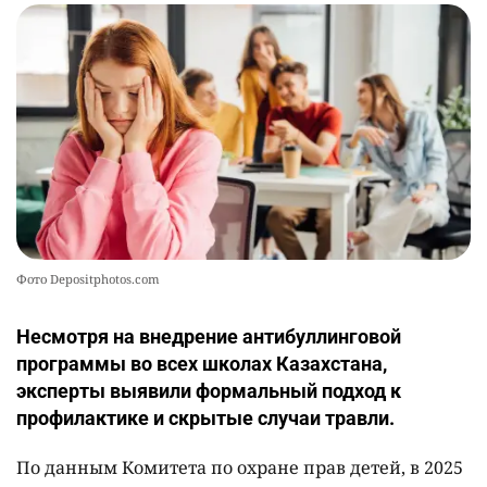
🌟 Впервые за 70 лет в Казахстане выпустили
10
тигра в его исторический ареал
2370
17
46
Фото Depositphotos.com
Несмотря на внедрение антибуллинговой
программы во всех школах Казахстана,
эксперты выявили формальный подход к
профилактике и скрытые случаи травли.
По данным Комитета по охране прав детей, в 2025