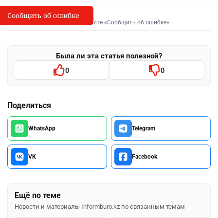
Сообщить об ошибке
Сообщить об опечатке
I
Выделите фрагмент и нажмите «Сообщить об ошибке»
Была ли эта статья полезной?
0
0
Поделиться
WhatsApp
Telegram
VK
Facebook
Ещё по теме
Новости и материалы Informburo.kz по связанным темам