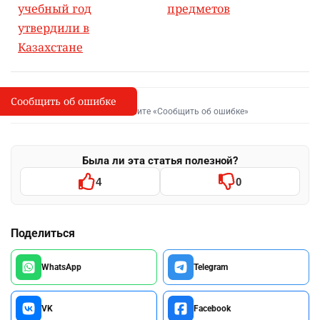
учебный год
предметов
утвердили в
Казахстане
Сообщить об ошибке
Сообщить об опечатке
I
Выделите фрагмент и нажмите «Сообщить об ошибке»
Была ли эта статья полезной?
4
0
Поделиться
WhatsApp
Telegram
VK
Facebook