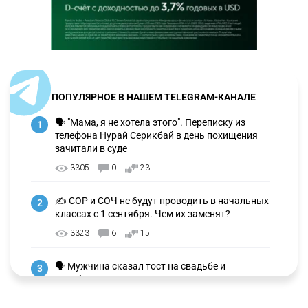
ПОПУЛЯРНОЕ В НАШЕМ TELEGRAM-КАНАЛЕ
🗣 "Мама, я не хотела этого". Переписку из
1
телефона Нурай Серикбай в день похищения
зачитали в суде
3305
0
23
✍️ СОР и СОЧ не будут проводить в начальных
2
классах с 1 сентября. Чем их заменят?
3323
6
15
🗣 Мужчина сказал тост на свадьбе и
3
заработал уголовное дело
3030
11
88