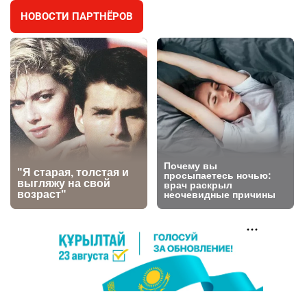
НОВОСТИ ПАРТНЁРОВ
🐏 Скота больше, а мясо дороже. Почему в
4
Казахстане продолжают расти цены на
баранину и конину
2721
5
18
⚠️ Доброе утро, друзья! Предлагаем обзор
5
главных новостей за 4 августа
2815
0
1
🗣Глава государства направил телеграмму
6
соболезнования родным и близким Халық
қаһарманы Ивана Гапича
2788
2
42
🇫🇷 Клуб ПСЖ объявил об открытии своей
7
футбольной академии в Астане
2832
2
40