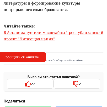
литературы и формирование культуры
непрерывного самообразования.
Читайте также:
В Астане запустили масштабный республиканский
проект "Читающая нация"
Сообщить об ошибке
Сообщить об опечатке
I
Выделите фрагмент и нажмите «Сообщить об ошибке»
Была ли эта статья полезной?
27
2
Поделиться