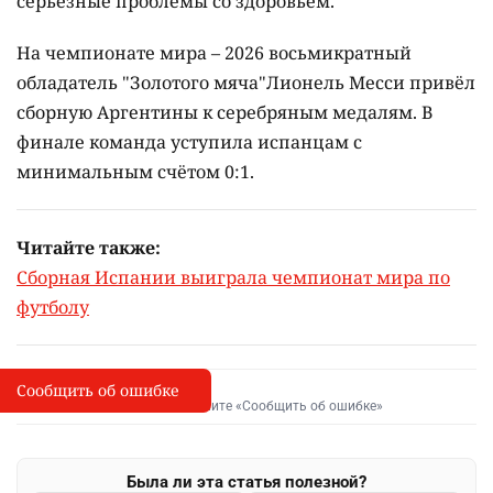
серьёзные проблемы со здоровьем.
На чемпионате мира – 2026 восьмикратный
обладатель "Золотого мяча"Лионель Месси привёл
сборную Аргентины к серебряным медалям. В
финале команда уступила испанцам с
минимальным счётом 0:1.
Читайте также:
Сборная Испании выиграла чемпионат мира по
футболу
Сообщить об ошибке
Сообщить об опечатке
I
Выделите фрагмент и нажмите «Сообщить об ошибке»
Была ли эта статья полезной?