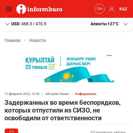
KAZ
USD:
468.3 / 470.9
Алматы
+27
C
Главная
Новости
11 февраля 2022, 12:43
•
Айгерим Уммат
•
официально
Задержанных во время беспорядков,
которых отпустили из СИЗО, не
освободили от ответственности
Написать автору