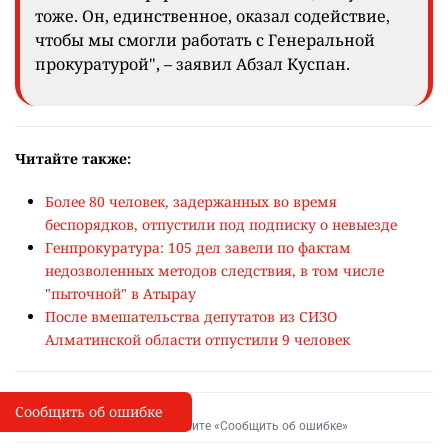
тоже. Он, единственное, оказал содействие,
чтобы мы смогли работать с Генеральной
прокуратурой", – заявил Абзал Куспан.
Читайте также:
Более 80 человек, задержанных во время
беспорядков, отпустили под подписку о невыезде
Генпрокуратура: 105 дел завели по фактам
недозволенных методов следствия, в том числе
"пыточной" в Атырау
После вмешательства депутатов из СИЗО
Алматинской области отпустили 9 человек
Сообщить об ошибке
Сообщить об опечатке
I
Выделите фрагмент и нажмите «Сообщить об ошибке»