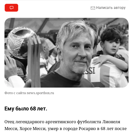
Написать автору
👀 Опубликован список обладателей
9
образовательных грантов
2327
0
8
🪱 "Мы думаем, что правим миром, но это не
10
так". Как дьявольские черви меняют наше
представление о жизни на Земле
2353
0
12
Фото с сайта news.sportbox.ru
Ему было 68 лет.
Отец легендарного аргентинского футболиста Лионеля
Месси, Хорсе Месси, умер в городе Росарио в 68 лет после