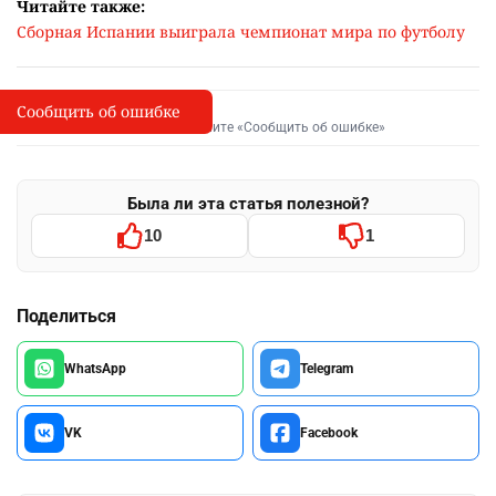
Читайте также:
Сборная Испании выиграла чемпионат мира по футболу
Сообщить об ошибке
Сообщить об опечатке
I
Выделите фрагмент и нажмите «Сообщить об ошибке»
Была ли эта статья полезной?
10
1
Поделиться
WhatsApp
Telegram
VK
Facebook