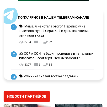
ПОПУЛЯРНОЕ В НАШЕМ TELEGRAM-КАНАЛЕ
🗣 "Мама, я не хотела этого". Переписку из
1
телефона Нурай Серикбай в день похищения
зачитали в суде
3294
0
22
✍️ СОР и СОЧ не будут проводить в начальных
2
классах с 1 сентября. Чем их заменят?
3307
6
15
🗣 Мужчина сказал тост на свадьбе и
3
заработал уголовное дело
3022
11
88
НОВОСТИ ПАРТНЁРОВ
🐏 Скота больше, а мясо дороже. Почему в
4
Казахстане продолжают расти цены на