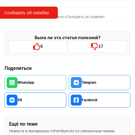
Сообщить об ошибке
Сообщить об опечатке
I
Выделите фрагмент и нажмите «Сообщить об ошибке»
Была ли эта статья полезной?
6
17
Поделиться
WhatsApp
Telegram
VK
Facebook
Ещё по теме
Новости и материалы Informburo.kz по связанным темам