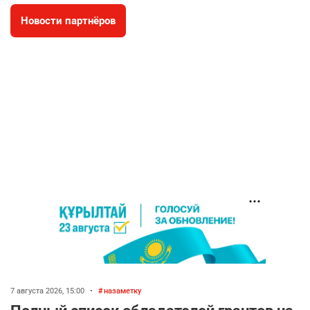
Новости партнёров
🐏 Скота больше, а мясо дороже. Почему в
4
Казахстане продолжают расти цены на
баранину и конину
2670
5
17
⚠️ Доброе утро, друзья! Предлагаем обзор
5
главных новостей за 4 августа
2784
0
1
🗣Глава государства направил телеграмму
6
соболезнования родным и близким Халық
қаһарманы Ивана Гапича
2768
2
42
🇫🇷 Клуб ПСЖ объявил об открытии своей
7
футбольной академии в Астане
2814
2
40
7 августа 2026, 15:00
•
назаметку