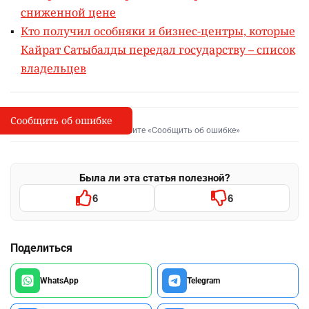
сниженной цене
Кто получил особняки и бизнес-центры, которые
Кайрат Сатыбалды передал государству – список
владельцев
Сообщить об ошибке
Сообщить об опечатке
I
Выделите фрагмент и нажмите «Сообщить об ошибке»
Была ли эта статья полезной?
6
6
Поделиться
WhatsApp
Telegram