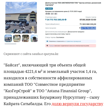
Скриншот с сайта sauda.e-qazyna.kz
"Байсат", включающий три объекта общей
площадью 4221,4 м² и земельный участок 1,4 га,
находился в собственности аффилированных
компаний ТОО "Совместное предприятие
"КазГерСтрой" и ТОО "Astana Finansial Group",
принадлежавших Бауыржану Нурсултану – сыну
Кайрата Сатыбалды. Его
долю вернули государству