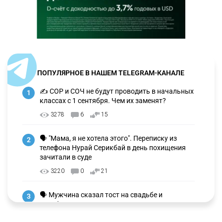
ПОПУЛЯРНОЕ В НАШЕМ TELEGRAM-КАНАЛЕ
✍️ СОР и СОЧ не будут проводить в начальных
1
классах с 1 сентября. Чем их заменят?
3278
6
15
🗣 "Мама, я не хотела этого". Переписку из
2
телефона Нурай Серикбай в день похищения
зачитали в суде
3220
0
21
🗣 Мужчина сказал тост на свадьбе и
3
заработал уголовное дело
3000
11
88