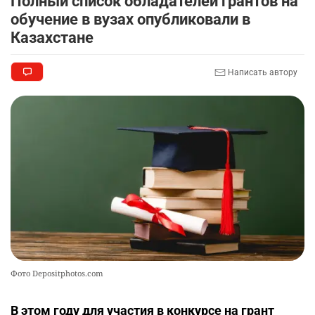
Полный список обладателей грантов на
🚗 Казахстанцев убедили оформить
8
обучение в вузах опубликовали в
автокредиты за вознаграждение
Казахстане
2738
0
11
Написать автору
🦻 Казахстанцы смогут получать слуховые
9
аппараты без инвалидности
2437
2
26
💻 В школах Казахстана изменили название и
10
содержание некоторых предметов
2469
3
19
Фото Depositphotos.com
В этом году для участия в конкурсе на грант