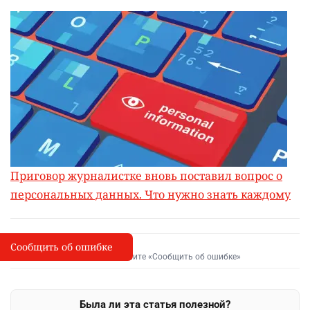
Приговор журналистке вновь поставил вопрос о
персональных данных. Что нужно знать каждому
Сообщить об ошибке
Сообщить об опечатке
I
Выделите фрагмент и нажмите «Сообщить об ошибке»
Была ли эта статья полезной?