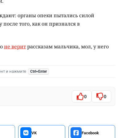
й.
рждают: органы опеки пытались силой
 после того, как он признался в
то
не верит
рассказам мальчика, мол, у него
ент и нажмите
Ctrl+Enter
0
0
VK
Facebook