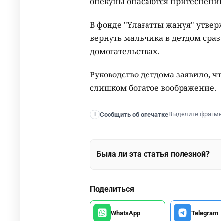
опекуны опасаются притеснени
В фонде "Ұлағатты жанұя" утве
вернуть мальчика в детдом сразу
домогательствах.
Руководство детдома заявило, ч
слишком богатое воображение.
Выделите фрагм
Сообщить об опечатке
I
Была ли эта статья полезной?
Поделиться
WhatsApp
Telegram