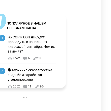
ПОПУЛЯРНОЕ В НАШЕМ
TELEGRAM-КАНАЛЕ
✍️ СОР и СОЧ не будут
1
проводить в начальных
классах с 1 сентября. Чем их
заменят?
2672
6
12
🗣 Мужчина сказал тост на
2
свадьбе и заработал
уголовное дело
2552
11
83
🇺🇸🇯🇵 США и Япония
3
провели совместную
интервенцию для спасения