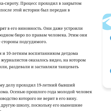
ка-сироту. Процесс проходил в закрытом
осле этой истории был передан в
рят в его виновность. Они даже устроили
одном бюро по правам человека. Этим они
 стороны подсудимого.
м и 10-летним воспитанником детдома
 журналистов оказалось видео, на котором
 били, раздевали и заставляли танцевать
му делу проходил 19-летний бывший
дома. Осенью прошлого года молодой человек
водство которого не верит в его вину.
 другую школу, поскольку его нынешние