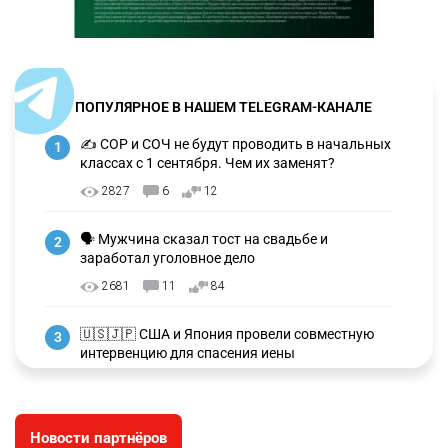
ПОПУЛЯРНОЕ В НАШЕМ TELEGRAM-КАНАЛЕ
✍️ СОР и СОЧ не будут проводить в начальных
1
классах с 1 сентября. Чем их заменят?
2827
6
12
🗣 Мужчина сказал тост на свадьбе и
2
заработал уголовное дело
2681
11
84
🇺🇸🇯🇵 США и Япония провели совместную
3
интервенцию для спасения иены
2675
1
16
💬 Димаш Кудайберген ответил на критику
4
Новости партнёров