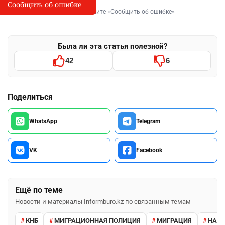
Сообщить об ошибке
Сообщить об опечатке
I
Выделите фрагмент и нажмите «Сообщить об ошибке»
Была ли эта статья полезной?
42
6
Поделиться
WhatsApp
Telegram
VK
Facebook
Ещё по теме
Новости и материалы Informburo.kz по связанным темам
КНБ
МИГРАЦИОННАЯ ПОЛИЦИЯ
МИГРАЦИЯ
НАРУ