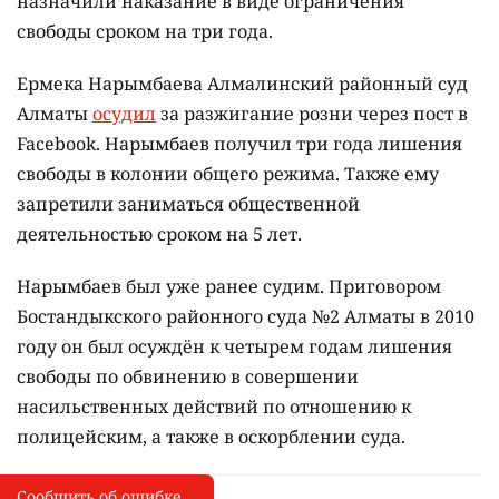
назначили наказание в виде ограничения
свободы сроком на три года.
Ермека Нарымбаева Алмалинский районный суд
Алматы
осудил
за разжигание розни через пост в
Facebook. Нарымбаев получил три года лишения
свободы в колонии общего режима. Также ему
запретили заниматься общественной
деятельностью сроком на 5 лет.
Нарымбаев был уже ранее судим. Приговором
Бостандыкского районного суда №2 Алматы в 2010
году он был осуждён к четырем годам лишения
свободы по обвинению в совершении
насильственных действий по отношению к
полицейским, а также в оскорблении суда.
Сообщить об ошибке
Сообщить об опечатке
I