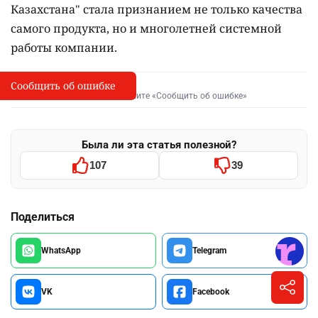
Казахстана" стала признанием не только качества
самого продукта, но и многолетней системной
работы компании.
Сообщить об ошибке
Сообщить об опечатке
I
Выделите фрагмент и нажмите «Сообщить об ошибке»
Была ли эта статья полезной?
107
39
Поделиться
WhatsApp
Telegram
VK
Facebook