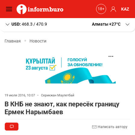
KAZ
USD:
468.3 / 470.9
Алматы
+27
C
Главная
Новости
19 июля 2016, 10:07
•
Серикжан Маулетбай
В КНБ не знают, как пересёк границу
Ермек Нарымбаев
Написать автору