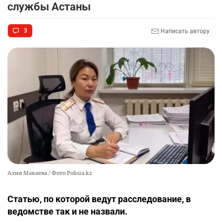
службы Астаны
🇫🇷 Клуб ПСЖ объявил об открытии своей
9
3
Написать автору
футбольной академии в Астане
2589
2
39
🚗 Казахстанцев убедили оформить
10
автокредиты за вознаграждение
2565
0
11
Алия Макаева / Фото Polisia.kz
Статью, по которой ведут расследование, в
ведомстве так и не назвали.