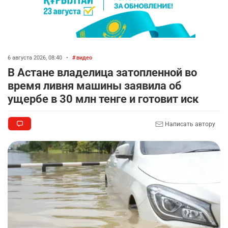
🐏 Скота больше, а мясо дороже. Почему в
7
Казахстане продолжают расти цены на
баранину и конину
2431
5
17
6 августа 2026, 08:40
•
видео
🗣 620 человек освободили из колоний по
8
В Астане владелица затопленной во
амнистии
время ливня машины заявила об
2330
3
18
ущербе в 30 млн тенге и готовит иск
🏠 Оправданному пастуху из Актобе подарили
9
Написать автору
квартиру
2323
7
71
🎬 Умер известный казахстанский
10
кинорежиссёр Ардак Амиркулов
2305
0
50