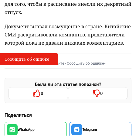
для того, чтобы в расписание внесли их декретный
отпуск.
Документ вызвал возмущение в стране. Китайские
СМИ раскритиковали компанию, представители
которой пока не давали никаких комментариев.
Сообщить об ошибке
Сообщить об опечатке
I
Выделите фрагмент и нажмите «Сообщить об ошибке»
Была ли эта статья полезной?
0
0
Поделиться
WhatsApp
Telegram