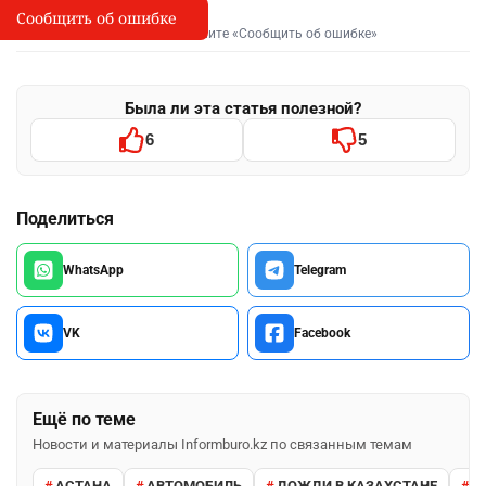
Сообщить об ошибке
Сообщить об опечатке
I
Выделите фрагмент и нажмите «Сообщить об ошибке»
Была ли эта статья полезной?
6
5
Поделиться
WhatsApp
Telegram
VK
Facebook
Ещё по теме
Новости и материалы Informburo.kz по связанным темам
АСТАНА
АВТОМОБИЛЬ
ДОЖДИ В КАЗАХСТАНЕ
М