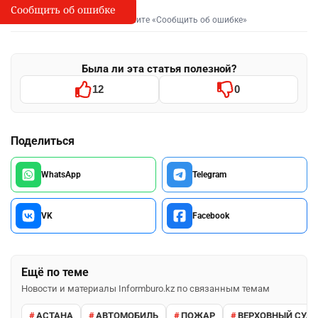
Сообщить об ошибке
Сообщить об опечатке
I
Выделите фрагмент и нажмите «Сообщить об ошибке»
Была ли эта статья полезной?
12
0
Поделиться
WhatsApp
Telegram
VK
Facebook
Ещё по теме
Новости и материалы Informburo.kz по связанным темам
АСТАНА
АВТОМОБИЛЬ
ПОЖАР
ВЕРХОВНЫЙ СУД 