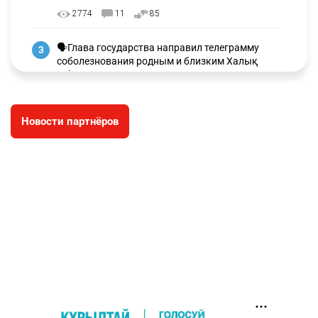
2774
11
85
🗣Глава государства направил телеграмму
3
соболезнования родным и близким Халық
қаһарманы Ивана Гапича
2635
2
42
Новости партнёров
🇫🇷 Клуб ПСЖ объявил об открытии своей
4
футбольной академии в Астане
2635
2
39
🇺🇸🇯🇵 США и Япония провели совместную
5
интервенцию для спасения иены
2693
1
16
💬 Димаш Кудайберген ответил на критику
6
нового клипа
2722
6
77