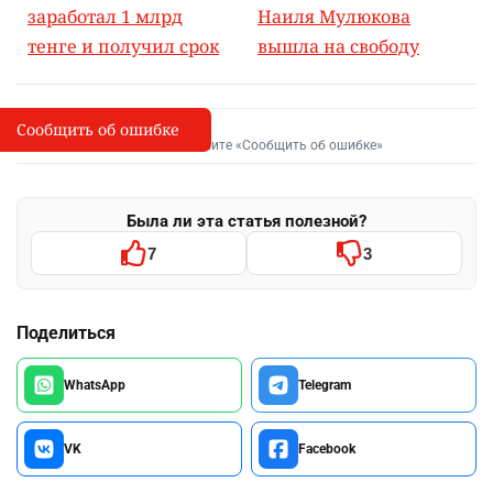
заработал 1 млрд
Наиля Мулюкова
тенге и получил срок
вышла на свободу
Сообщить об ошибке
Сообщить об опечатке
I
Выделите фрагмент и нажмите «Сообщить об ошибке»
Была ли эта статья полезной?
7
3
Поделиться
WhatsApp
Telegram
VK
Facebook