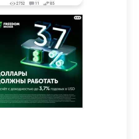
2752
11
85
🗣Глава государства
3
направил телеграмму
соболезнования родным и
близким Халық қаһарманы
Ивана Гапича
2618
2
42
🇫🇷 Клуб ПСЖ объявил об
4
открытии своей футбольной
академии в Астане
2629
2
39
🇺🇸🇯🇵 США и Япония
5
провели совместную
интервенцию для спасения
иены
2686
1
16