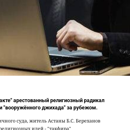
акте" арестованный религиозный радикал
 и "вооружённого джихада" за рубежом.
ичного суда, житель Астаны Б.С. Береханов
елигиозных идей - "такфира"