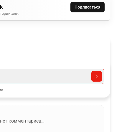
ok
Подписаться
тории дня.
ю.
 нет комментариев…