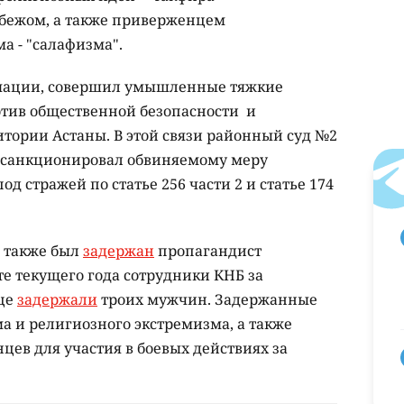
убежом, а также приверженцем
а - "салафизма".
рмации, совершил умышленные тяжкие
тив общественной безопасности и
итории Астаны. В этой связи районный суд №2
 санкционировал обвиняемому меру
д стражей по статье 256 части 2 и статье 174
е также был
задержан
пропагандист
сте текущего года сотрудники КНБ за
ице
задержали
троих мужчин. Задержанные
а и религиозного экстремизма, а также
цев для участия в боевых действиях за