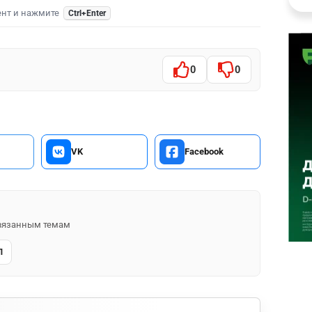
ент и нажмите
Ctrl+Enter
0
0
VK
Facebook
 связанным темам
Л