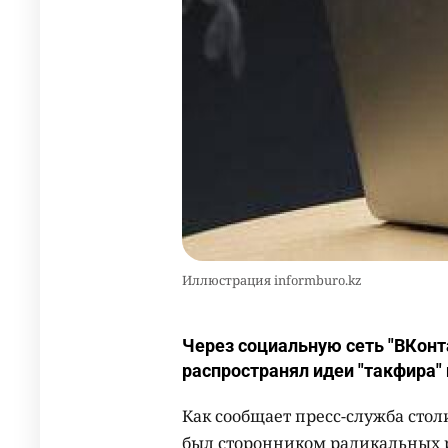
Иллюстрация informburo.kz
Через социальную сеть "ВКонт
распространял идеи "такфира"
Как сообщает пресс-служба стол
был сторонником радикальных р