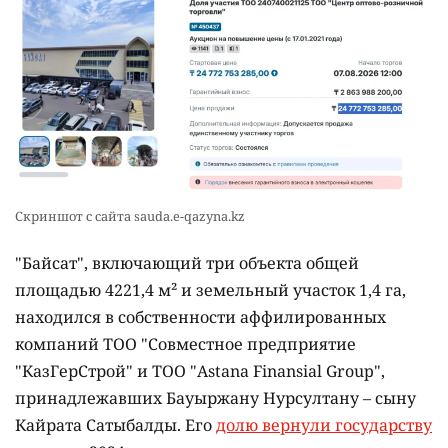
Скриншот с сайта sauda.e-qazyna.kz
"Байсат", включающий три объекта общей
площадью 4221,4 м² и земельный участок 1,4 га,
находился в собственности аффилированных
компаний ТОО "Совместное предприятие
"КазГерСтрой" и ТОО "Astana Finansial Group",
принадлежавших Бауыржану Нурсултану – сыну
Кайрата Сатыбалды. Его
долю вернули государству