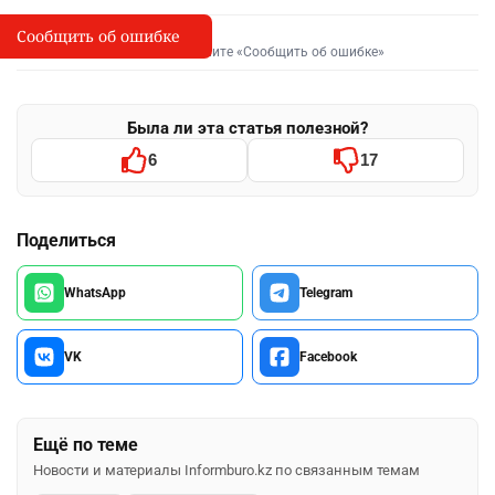
Сообщить об ошибке
Сообщить об опечатке
I
Выделите фрагмент и нажмите «Сообщить об ошибке»
Была ли эта статья полезной?
6
17
Поделиться
WhatsApp
Telegram
VK
Facebook
Ещё по теме
Новости и материалы Informburo.kz по связанным темам