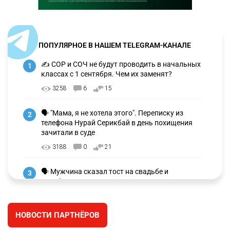
ПОПУЛЯРНОЕ В НАШЕМ TELEGRAM-КАНАЛЕ
✍️ СОР и СОЧ не будут проводить в начальных
1
классах с 1 сентября. Чем их заменят?
3258
6
15
🗣 "Мама, я не хотела этого". Переписку из
2
телефона Нурай Серикбай в день похищения
зачитали в суде
3188
0
21
🗣 Мужчина сказал тост на свадьбе и
3
заработал уголовное дело
2988
11
88
НОВОСТИ ПАРТНЁРОВ
🐏 Скота больше, а мясо дороже. Почему в
4