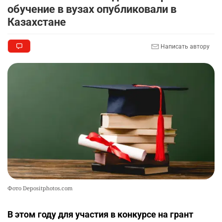
обучение в вузах опубликовали в
Казахстане
🦻 Казахстанцы смогут получать слуховые
9
аппараты без инвалидности
2415
1
26
Написать автору
💻 В школах Казахстана изменили название и
10
содержание некоторых предметов
2454
3
19
Фото Depositphotos.com
В этом году для участия в конкурсе на грант