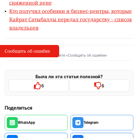
сниженной цене
Кто получил особняки и бизнес-центры, которые
Кайрат Сатыбалды передал государству – список
владельцев
Сообщить об ошибке
Сообщить об опечатке
I
Выделите фрагмент и нажмите «Сообщить об ошибке»
Была ли эта статья полезной?
6
6
Поделиться
WhatsApp
Telegram