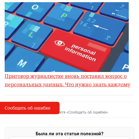
Приговор журналистке вновь поставил вопрос о
персональных данных. Что нужно знать каждому
Сообщить об ошибке
Сообщить об опечатке
I
Выделите фрагмент и нажмите «Сообщить об ошибке»
Была ли эта статья полезной?