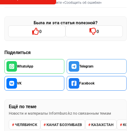
Выделите фрагмент и нажмите «Сообщить об ошибке»
Была ли эта статья полезной?
0
0
Поделиться
WhatsApp
Telegram
VK
Facebook
Ещё по теме
Новости и материалы Informburo.kz по связанным темам
ЧЕЛЯБИНСК
КАНАТ БОЗУМБАЕВ
КАЗАХСТАН
КСЕ