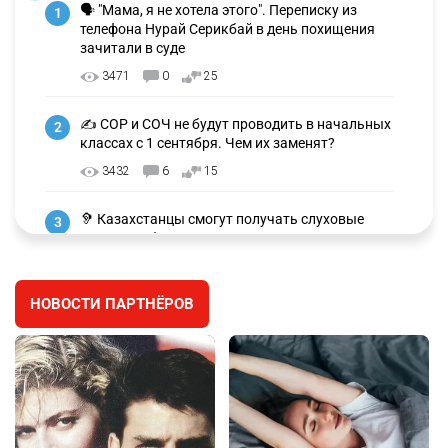
🗣 "Мама, я не хотела этого". Переписку из
1
телефона Нурай Серикбай в день похищения
зачитали в суде
3471
0
25
✍️ СОР и СОЧ не будут проводить в начальных
2
классах с 1 сентября. Чем их заменят?
3432
6
15
🦻 Казахстанцы смогут получать слуховые
3
аппараты без инвалидности
2609
3
28
НОВОСТИ ПАРТНЁРОВ
🐏 Скота больше, а мясо дороже. Почему в
4
Казахстане продолжают расти цены на
баранину и конину
2810
5
18
🏠 Оправданному пастуху из Актобе подарили
5
квартиру