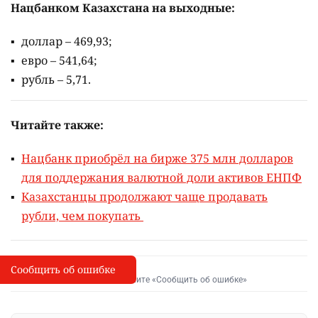
Нацбанком Казахстана на выходные:
доллар – 469,93;
евро – 541,64;
рубль – 5,71.
Читайте также:
Нацбанк приобрёл на бирже 375 млн долларов
для поддержания валютной доли активов ЕНПФ
Казахстанцы продолжают чаще продавать
рубли, чем покупать
Сообщить об ошибке
Сообщить об опечатке
I
Выделите фрагмент и нажмите «Сообщить об ошибке»