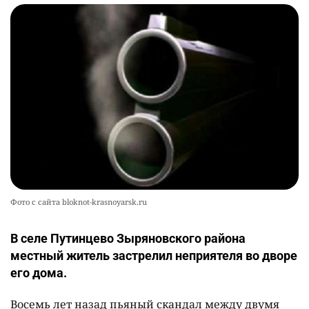
Фото с сайта bloknot-krasnoyarsk.ru
В селе Путинцево Зыряновского района
местный житель застрелил неприятеля во дворе
его дома.
Восемь лет назад пьяный скандал между двумя