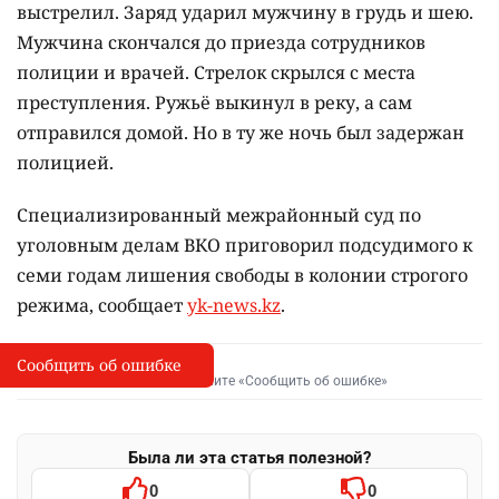
выстрелил. Заряд ударил мужчину в грудь и шею.
Мужчина скончался до приезда сотрудников
полиции и врачей. Стрелок скрылся с места
преступления. Ружьё выкинул в реку, а сам
отправился домой. Но в ту же ночь был задержан
полицией.
Специализированный межрайонный суд по
уголовным делам ВКО приговорил подсудимого к
семи годам лишения свободы в колонии строгого
режима, сообщает
yk-news.kz
.
Сообщить об ошибке
Сообщить об опечатке
I
Выделите фрагмент и нажмите «Сообщить об ошибке»
Была ли эта статья полезной?
0
0