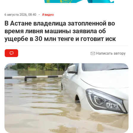
2702
1
16
🤝 Токаев принял главу холдинга "Байтерек"
6 августа 2026, 08:40
•
видео
8
В Астане владелица затопленной во
2312
1
21
время ливня машины заявила об
🐏 Скота больше, а мясо дороже. Почему в
ущербе в 30 млн тенге и готовит иск
9
Казахстане продолжают расти цены на
баранину и конину
Написать автору
2503
5
17
🗣 620 человек освободили из колоний по
10
амнистии
2382
3
20