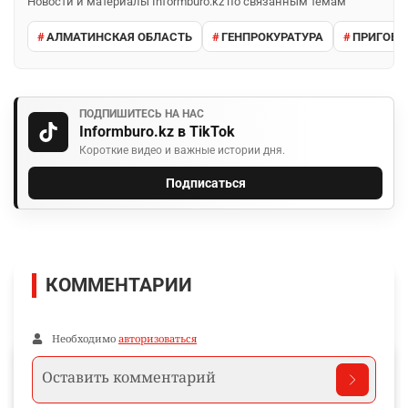
Новости и материалы Informburo.kz по связанным темам
АЛМАТИНСКАЯ ОБЛАСТЬ
ГЕНПРОКУРАТУРА
ПРИГОВО
ПОДПИШИТЕСЬ НА НАС
Informburo.kz в TikTok
Короткие видео и важные истории дня.
Подписаться
КОММЕНТАРИИ
Необходимо
авторизоваться