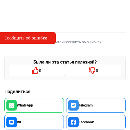
Сообщить об ошибке
Сообщить об опечатке
I
Выделите фрагмент и нажмите «Сообщить об ошибке»
Была ли эта статья полезной?
0
0
Поделиться
WhatsApp
Telegram
VK
Facebook