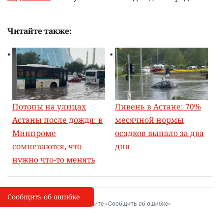
Читайте также:
Потопы на улицах
Ливень в Астане: 70%
Астаны после дождя: в
месячной нормы
Минпроме
осадков выпало за два
сомневаются, что
дня
нужно что-то менять
Сообщить об ошибке
Сообщить об опечатке
I
Выделите фрагмент и нажмите «Сообщить об ошибке»