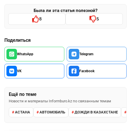
Была ли эта статья полезной?
8
5
Поделиться
WhatsApp
Telegram
VK
Facebook
Ещё по теме
Новости и материалы Informburo.kz по связанным темам
АСТАНА
АВТОМОБИЛЬ
ДОЖДИ В КАЗАХСТАНЕ
М