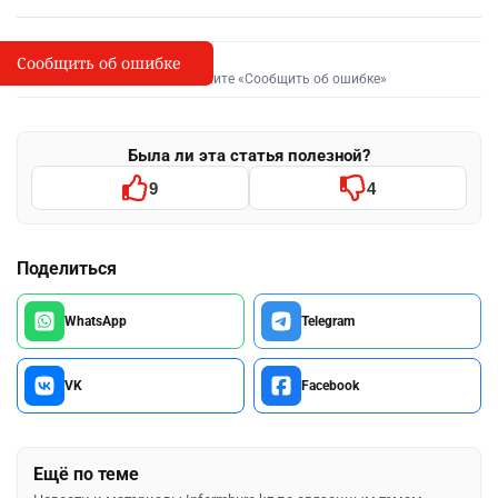
Сообщить об ошибке
Сообщить об опечатке
I
Выделите фрагмент и нажмите «Сообщить об ошибке»
Была ли эта статья полезной?
9
4
Поделиться
WhatsApp
Telegram
VK
Facebook
Ещё по теме