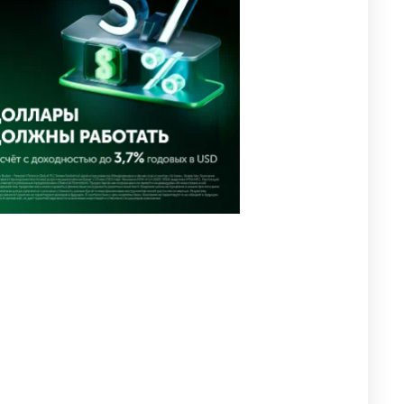
близким Халық қаһарманы
Ивана Гапича
2618
2
42
🇫🇷 Клуб ПСЖ объявил об
4
открытии своей футбольной
академии в Астане
2629
2
39
🇺🇸🇯🇵 США и Япония
5
провели совместную
интервенцию для спасения
иены
2686
1
16
💬 Димаш Кудайберген
6
ответил на критику нового
клипа
2719
6
77