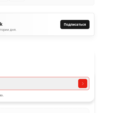
ok
Подписаться
тории дня.
ю.