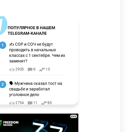
ПОПУЛЯРНОЕ В НАШЕМ
TELEGRAM-КАНАЛЕ
✍️ СОР и СОЧ не будут
1
проводить в начальных
классах с 1 сентября. Чем их
заменят?
2935
6
13
🗣 Мужчина сказал тост на
2
свадьбе и заработал
уголовное дело
2754
11
85
🗣Глава государства
3
направил телеграмму
соболезнования родным и