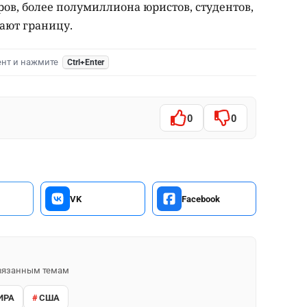
аров, более полумиллиона юристов, студентов,
ают границу.
ент и нажмите
Ctrl+Enter
0
0
VK
Facebook
 связанным темам
ИРА
США