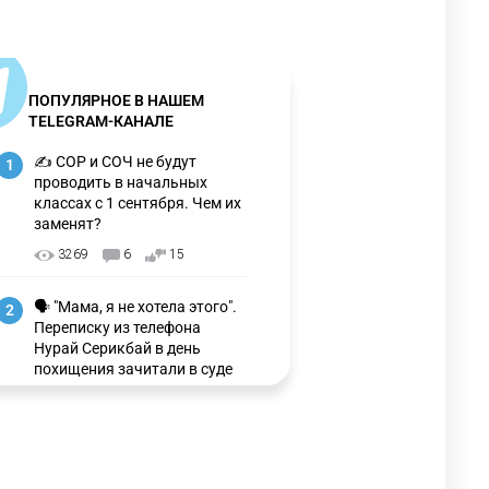
ПОПУЛЯРНОЕ В НАШЕМ
TELEGRAM-КАНАЛЕ
✍️ СОР и СОЧ не будут
1
проводить в начальных
классах с 1 сентября. Чем их
заменят?
3269
6
15
🗣 "Мама, я не хотела этого".
2
Переписку из телефона
Нурай Серикбай в день
похищения зачитали в суде
3207
0
21
🗣 Мужчина сказал тост на
3
свадьбе и заработал