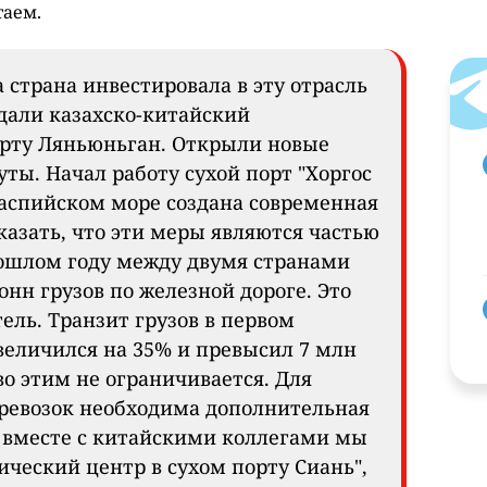
таем.
а страна инвестировала в эту отрасль
дали казахско-китайский
орту Ляньюньган. Открыли новые
ы. Начал работу сухой порт "Хоргос
Каспийском море создана современная
азать, что эти меры являются частью
ошлом году между двумя странами
онн грузов по железной дороге. Это
ль. Транзит грузов в первом
величился на 35% и превысил 7 млн
о этим не ограничивается. Для
ревозок необходима дополнительная
 вместе с китайскими коллегами мы
ческий центр в сухом порту Сиань",