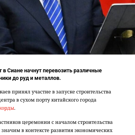
т в Сиане начнут перевозить различные
ники до руд и металлов.
аев принял участие в запуске строительства
центра в сухом порту китайского города
корды
.
частников церемонии с началом строительства
нь значим в контексте развития экономических