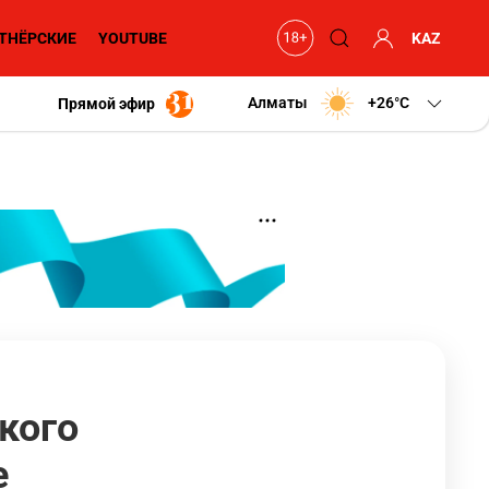
ТНЁРСКИЕ
YOUTUBE
KAZ
Алматы
+26
C
Прямой эфир
кого
е