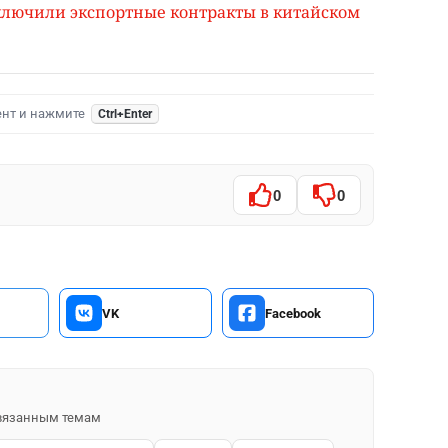
ключили экспортные контракты в китайском
ент и нажмите
Ctrl+Enter
0
0
VK
Facebook
 связанным темам