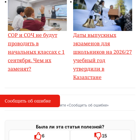
СОР и СОЧ не будут
Даты выпускных
проводить в
экзаменов для
начальных классах с 1
школьников на 2026/27
сентября. Чем их
учебный год
заменят?
утвердили в
Казахстане
Сообщить об ошибке
Сообщить об опечатке
I
Выделите фрагмент и нажмите «Сообщить об ошибке»
Была ли эта статья полезной?
6
15