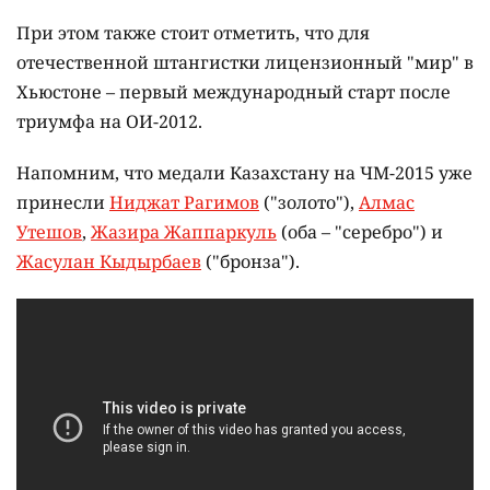
При этом также стоит отметить, что для
отечественной штангистки лицензионный "мир" в
Хьюстоне – первый международный старт после
триумфа на ОИ-2012.
Напомним, что медали Казахстану на ЧМ-2015 уже
принесли
Ниджат Рагимов
("золото"),
Алмас
Утешов
,
Жазира Жаппаркуль
(оба – "серебро") и
Жасулан Кыдырбаев
("бронза").