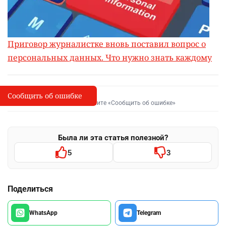
Приговор журналистке вновь поставил вопрос о
персональных данных. Что нужно знать каждому
Сообщить об ошибке
Сообщить об опечатке
I
Выделите фрагмент и нажмите «Сообщить об ошибке»
Была ли эта статья полезной?
5
3
Поделиться
WhatsApp
Telegram