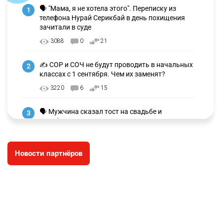
🗣 "Мама, я не хотела этого". Переписку из
1
телефона Нурай Серикбай в день похищения
зачитали в суде
3088
0
21
✍️ СОР и СОЧ не будут проводить в начальных
2
классах с 1 сентября. Чем их заменят?
3220
6
15
🗣 Мужчина сказал тост на свадьбе и
3
заработал уголовное дело
2956
11
88
Новости партнёров
⚠️ Доброе утро, друзья! Предлагаем обзор
4
главных новостей за 4 августа
2749
0
1
🗣Глава государства направил телеграмму
5
соболезнования родным и близким Халық