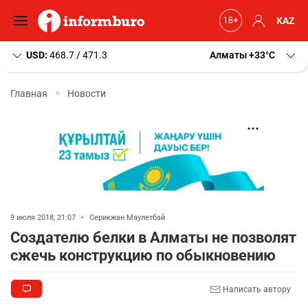
KAZ
USD:
468.7 / 471.3
Алматы
+33
C
Главная
Новости
9 июля 2018, 21:07
•
Серикжан Маулетбай
Создателю белки в Алматы не позволят
сжечь конструкцию по обыкновению
Написать автору