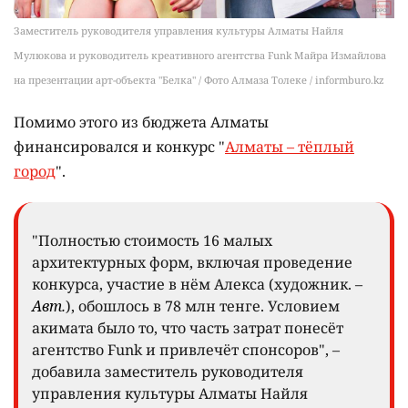
Заместитель руководителя управления культуры Алматы Найля
Мулюкова и руководитель креативного агентства Funk Майра Измайлова
на презентации арт-объекта "Белка" / Фото Алмаза Толеке / informburo.kz
Помимо этого из бюджета Алматы
финансировался и конкурс "
Алматы – тёплый
город
".
"Полностью стоимость 16 малых
архитектурных форм, включая проведение
конкурса, участие в нём Алекса (художник. –
Авт.
), обошлось в 78 млн тенге. Условием
акимата было то, что часть затрат понесёт
агентство Funk и привлечёт спонсоров", –
добавила заместитель руководителя
управления культуры Алматы Найля