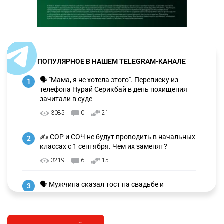
ПОПУЛЯРНОЕ В НАШЕМ TELEGRAM-КАНАЛЕ
🗣 "Мама, я не хотела этого". Переписку из
1
телефона Нурай Серикбай в день похищения
зачитали в суде
3085
0
21
✍️ СОР и СОЧ не будут проводить в начальных
2
классах с 1 сентября. Чем их заменят?
3219
6
15
🗣 Мужчина сказал тост на свадьбе и
3
заработал уголовное дело
2953
11
88