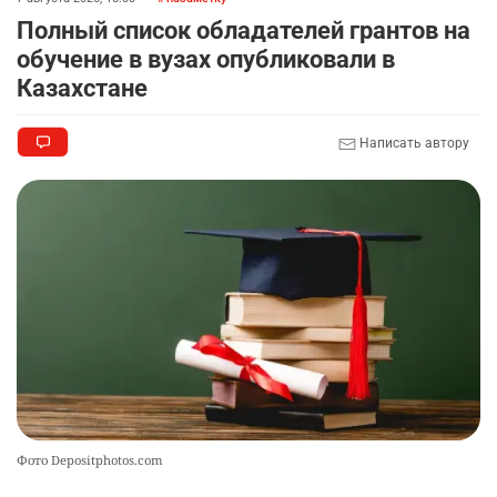
2331
1
25
Полный список обладателей грантов на
обучение в вузах опубликовали в
💻 В школах Казахстана изменили название и
9
Казахстане
содержание некоторых предметов
2420
3
19
Написать автору
🏇 В Астане наказали мужчину, который ездил
10
верхом на лошади
2354
2
37
Фото Depositphotos.com