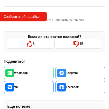
Сообщить об ошибке
Сообщить об опечатке
I
Выделите фрагмент и нажмите «Сообщить об ошибке»
Была ли эта статья полезной?
6
15
Поделиться
WhatsApp
Telegram
VK
Facebook
Ещё по теме