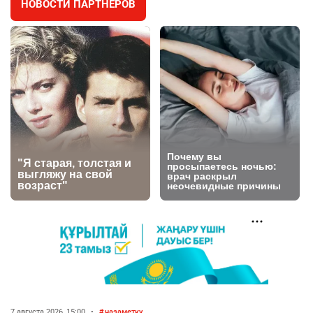
НОВОСТИ ПАРТНЁРОВ
⚠️ Доброе утро, друзья! Предлагаем обзор
4
главных новостей за 4 августа
2748
0
1
🗣Глава государства направил телеграмму
5
соболезнования родным и близким Халық
қаһарманы Ивана Гапича
2738
2
42
🇫🇷 Клуб ПСЖ объявил об открытии своей
6
футбольной академии в Астане
2784
2
40
🚗 Казахстанцев убедили оформить
7
автокредиты за вознаграждение
2713
0
11
🦻 Казахстанцы смогут получать слуховые
8
аппараты без инвалидности
7 августа 2026, 15:00
•
назаметку