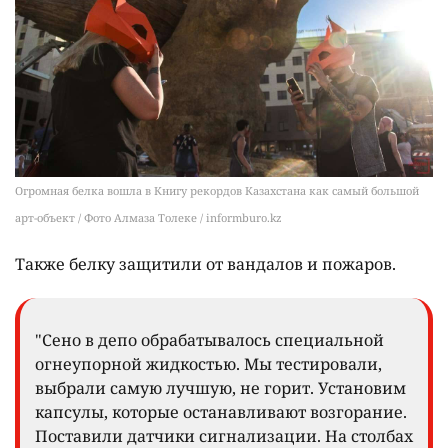
Огромная белка вошла в Книгу рекордов Казахстана как самый большой
арт-объект / Фото Алмаза Толеке / informburo.kz
Также белку защитили от вандалов и пожаров.
"Сено в депо обрабатывалось специальной
огнеупорной жидкостью. Мы тестировали,
выбрали самую лучшую, не горит. Установим
капсулы, которые останавливают возгорание.
Поставили датчики сигнализации. На столбах