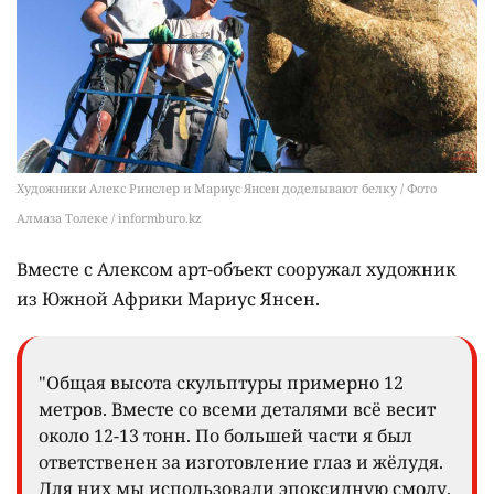
Художники Алекс Ринслер и Мариус Янсен доделывают белку / Фото
Алмаза Толеке / informburo.kz
Вместе с Алексом арт-объект сооружал художник
из Южной Африки Мариус Янсен.
"Общая высота скульптуры примерно 12
метров. Вместе со всеми деталями всё весит
около 12-13 тонн. По большей части я был
ответственен за изготовление глаз и жёлудя.
Для них мы использовали эпоксидную смолу.