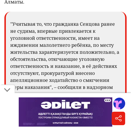
Алматы.
"Учитывая то, что гражданка Сенцова ранее
не судима, впервые привлекается к
уголовной ответственности, имеет на
иждивении малолетнего ребёнка, по месту
жительства характеризуется положительно, а
обстоятельства, отягчающие уголовную
ответственность и наказание, в её действиях
отсутствуют, прокуратурой внесено
апелляционное ходатайство о смягчении
меры наказания", – сообщили в надзорном
органе.
В прокуратуре подчеркнули, что окончательное
решение по этому вопросу будет принимать суд.