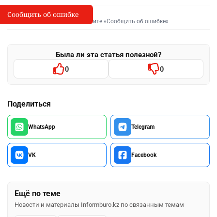
Сообщить об ошибке
Сообщить об опечатке
I
Выделите фрагмент и нажмите «Сообщить об ошибке»
Была ли эта статья полезной?
0
0
Поделиться
WhatsApp
Telegram
VK
Facebook
Ещё по теме
Новости и материалы Informburo.kz по связанным темам