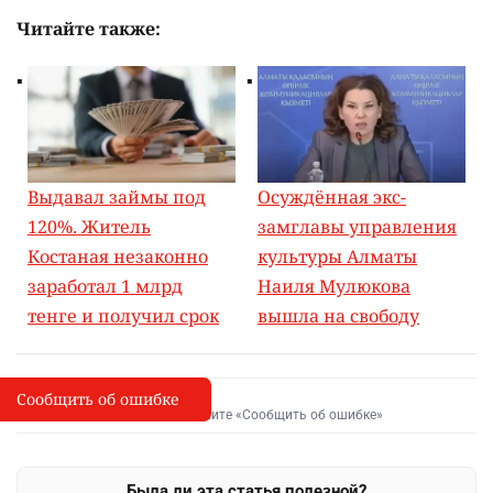
Читайте также:
Выдавал займы под
Осуждённая экс-
120%. Житель
замглавы управления
Костаная незаконно
культуры Алматы
заработал 1 млрд
Наиля Мулюкова
тенге и получил срок
вышла на свободу
Сообщить об ошибке
Сообщить об опечатке
I
Выделите фрагмент и нажмите «Сообщить об ошибке»
Была ли эта статья полезной?