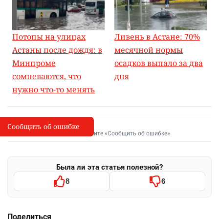
Потопы на улицах
Ливень в Астане: 70%
Астаны после дождя: в
месячной нормы
Минпроме
осадков выпало за два
сомневаются, что
дня
нужно что-то менять
Сообщить об ошибке
Сообщить об опечатке
I
Выделите фрагмент и нажмите «Сообщить об ошибке»
Была ли эта статья полезной?
8
6
Поделиться