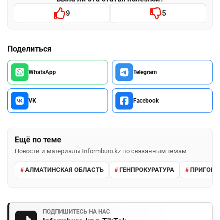
9
5
Поделиться
WhatsApp
Telegram
VK
Facebook
Ещё по теме
Новости и материалы Informburo.kz по связанным темам
АЛМАТИНСКАЯ ОБЛАСТЬ
ГЕНПРОКУРАТУРА
ПРИГОВО
ПОДПИШИТЕСЬ НА НАС