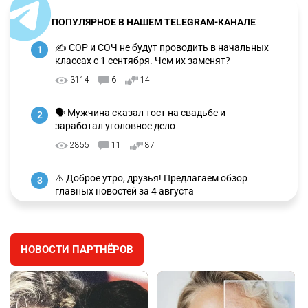
ПОПУЛЯРНОЕ В НАШЕМ TELEGRAM-КАНАЛЕ
✍️ СОР и СОЧ не будут проводить в начальных
1
классах с 1 сентября. Чем их заменят?
3114
6
14
🗣 Мужчина сказал тост на свадьбе и
2
заработал уголовное дело
2855
11
87
⚠️ Доброе утро, друзья! Предлагаем обзор
3
главных новостей за 4 августа
2676
0
1
🗣Глава государства направил телеграмму
4
НОВОСТИ ПАРТНЁРОВ
соболезнования родным и близким Халық
қаһарманы Ивана Гапича
2687
2
42