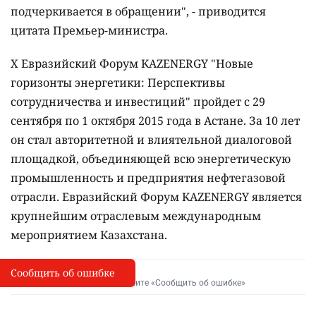
подчеркивается в обращении", - приводится
цитата Премьер-министра.
X Евразийский Форум KAZENERGY "Новые
горизонты энергетики: Перспективы
сотрудничества и инвестиций" пройдет с 29
сентября по 1 октября 2015 года в Астане. За 10 лет
он стал авторитетной и влиятельной диалоговой
площадкой, объединяющей всю энергетическую
промышленность и предприятия нефтегазовой
отрасли. Евразийский Форум KAZENERGY является
крупнейшим отраслевым международным
мероприятием Казахстана.
Сообщить об ошибке
Сообщить об опечатке
I
Выделите фрагмент и нажмите «Сообщить об ошибке»