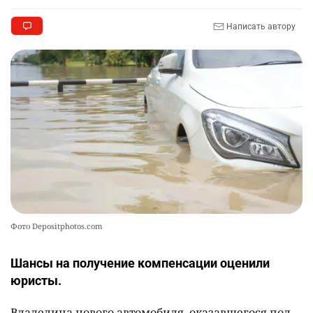
2533
5
17
Написать автору
🗣 620 человек освободили из колоний по
10
амнистии
2404
3
20
Фото Depositphotos.com
Шансы на получение компенсации оценили
юристы.
Владелица нового автомобиля, оказавшегося под