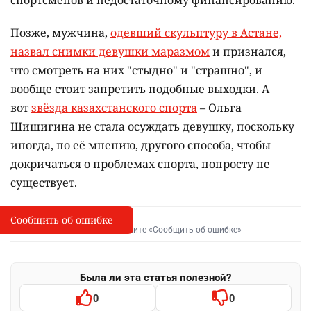
спортсменов и недостаточному финансированию.
Позже, мужчина,
одевший скульптуру в Астане,
назвал снимки девушки маразмом
и признался,
что смотреть на них "стыдно" и "страшно", и
вообще стоит запретить подобные выходки. А
вот
звёзда казахстанского спорта
– Ольга
Шишигина не стала осуждать девушку, поскольку
иногда, по её мнению, другого способа, чтобы
докричаться о проблемах спорта, попросту не
существует.
Сообщить об ошибке
Сообщить об опечатке
I
Выделите фрагмент и нажмите «Сообщить об ошибке»
Была ли эта статья полезной?
0
0