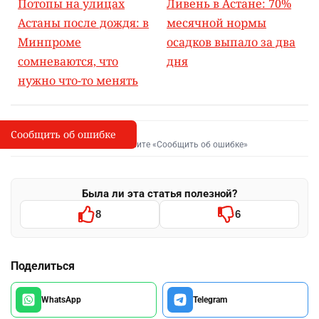
Потопы на улицах
Ливень в Астане: 70%
Астаны после дождя: в
месячной нормы
Минпроме
осадков выпало за два
сомневаются, что
дня
нужно что-то менять
Сообщить об ошибке
Сообщить об опечатке
I
Выделите фрагмент и нажмите «Сообщить об ошибке»
Была ли эта статья полезной?
8
6
Поделиться
WhatsApp
Telegram