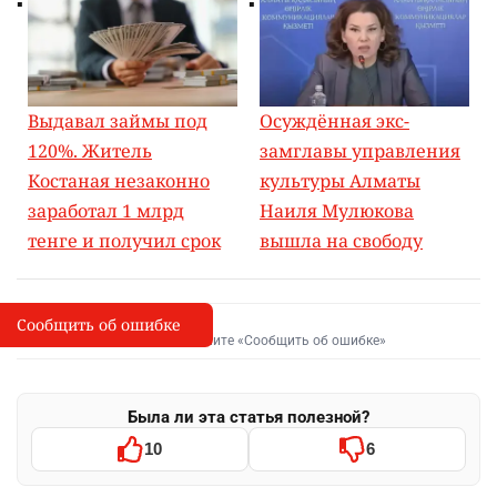
Выдавал займы под
Осуждённая экс-
120%. Житель
замглавы управления
Костаная незаконно
культуры Алматы
заработал 1 млрд
Наиля Мулюкова
тенге и получил срок
вышла на свободу
Сообщить об ошибке
Сообщить об опечатке
I
Выделите фрагмент и нажмите «Сообщить об ошибке»
Была ли эта статья полезной?
10
6