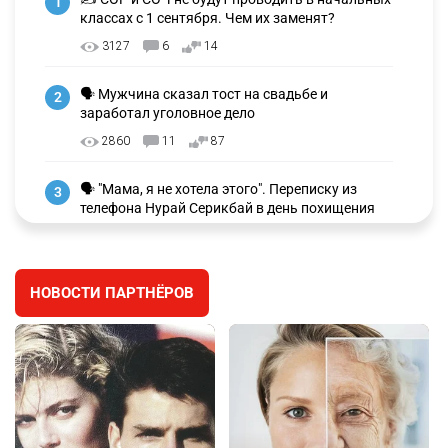
1
классах с 1 сентября. Чем их заменят?
3127
6
14
🗣 Мужчина сказал тост на свадьбе и
2
заработал уголовное дело
2860
11
87
🗣 "Мама, я не хотела этого". Переписку из
3
телефона Нурай Серикбай в день похищения
зачитали в суде
2673
0
18
НОВОСТИ ПАРТНЁРОВ
⚠️ Доброе утро, друзья! Предлагаем обзор
4
главных новостей за 4 августа
2682
0
1
🗣Глава государства направил телеграмму
5
соболезнования родным и близким Халық
қаһарманы Ивана Гапича