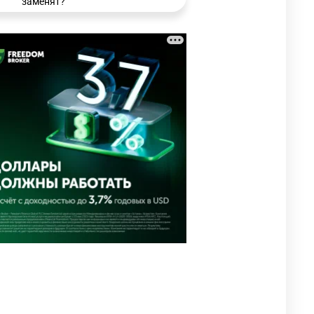
заменят?
3219
6
15
🗣 Мужчина сказал тост на
3
свадьбе и заработал
уголовное дело
2953
11
88
⚠️ Доброе утро, друзья!
4
Предлагаем обзор главных
новостей за 4 августа
2748
0
1
🗣Глава государства
5
направил телеграмму
соболезнования родным и
близким Халық қаһарманы
Ивана Гапича
2738
2
42