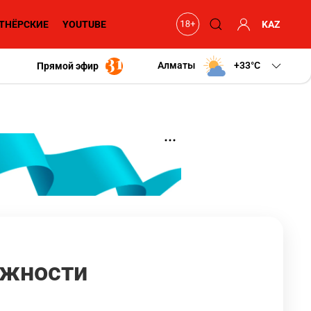
ТНЁРСКИЕ
YOUTUBE
KAZ
Алматы
+33
C
Прямой эфир
лжности