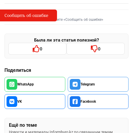
Сообщить об ошибке
Сообщить об опечатке
I
Выделите фрагмент и нажмите «Сообщить об ошибке»
Была ли эта статья полезной?
0
0
Поделиться
WhatsApp
Telegram
VK
Facebook
Ещё по теме
Новости и материалы Informburo.kz по связанным темам