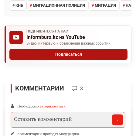
Поделиться
WhatsApp
Telegram
VK
Facebook
Ещё по теме
Новости и материалы Informburo.kz по связанным темам
КНБ
МИГРАЦИОННАЯ ПОЛИЦИЯ
МИГРАЦИЯ
НАРУ
ПОДПИШИТЕСЬ НА НАС
Informburo.kz на YouTube
Видео, интервью и объяснения важных событий.