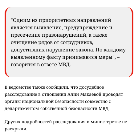
Статью, по которой ведут расследование, в
ведомстве так и не назвали.
В МВД высказались о задержании заместителя
начальника управления миграционной службы
департамента полиции Астаны Алии Макаевой.
В пресс-службе ведомства в ответ на запрос Informburo.kz
сообщили, что на постоянной основе проводят системную
работу по обеспечению законности и служебной
дисциплины в собственных рядах.
"Одним из приоритетных направлений
является выявление, предупреждение и
пресечение правонарушений, а также
очищение рядов от сотрудников,
допустивших нарушение закона. По каждому