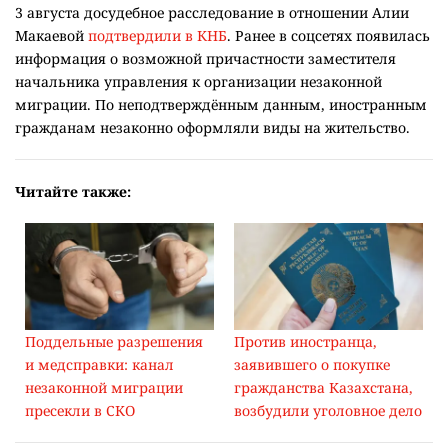
выявленному факту принимаются меры", –
говорится в ответе МВД.
В ведомстве также сообщили, что досудебное
расследование в отношении Алии Макаевой проводят
органы национальной безопасности совместно с
департаментом собственной безопасности МВД.
Других подробностей расследования в министерстве не
раскрыли.
3 августа досудебное расследование в отношении Алии
Макаевой
подтвердили в КНБ
. Ранее в соцсетях появилась
информация о возможной причастности заместителя
начальника управления к организации незаконной
миграции. По неподтверждённым данным, иностранным
гражданам незаконно оформляли виды на жительство.