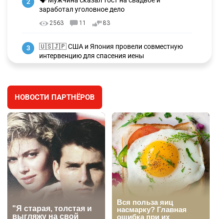
ПОПУЛЯРНОЕ В НАШЕМ TELEGRAM-КАНАЛЕ
✍️ СОР и СОЧ не будут проводить в начальных
1
классах с 1 сентября. Чем их заменят?
2699
6
12
🗣 Мужчина сказал тост на свадьбе и
2
заработал уголовное дело
2563
11
83
🇺🇸🇯🇵 США и Япония провели совместную
3
интервенцию для спасения иены
2660
1
16