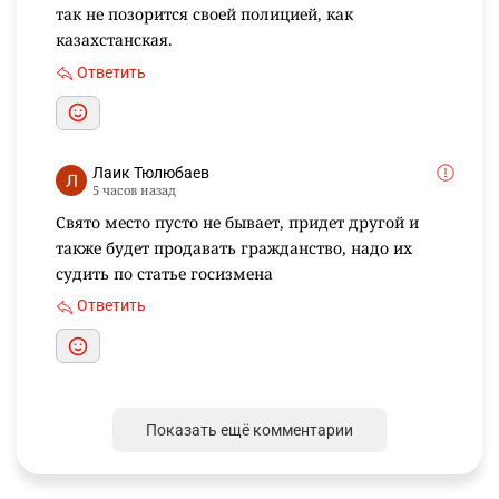
своего, который будет дальше заносить мзду
Ответить
👍 1
эмин.эмин эминов
18 часов назад
На казахстанскую полицию жалуются уже
международные перевозчики, физические
иностранные лица. Наверное пора уже навести
там порядок железной рукой органами
безопасности нашей страны. Ни одна страна СНГ
так не позорится своей полицией, как
казахстанская.
Ответить
Лаик Тюлюбаев
5 часов назад