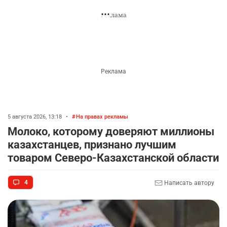
Свято место пусто не бывает, придет другой и
также будет продавать гражданство, надо их
судить по статье госизмена
Ответить
Показать ещё комментарии