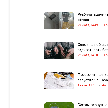
Реабилитационны
области
•
29 июля, 14:49
в
Основные обязат
адекватности ба
•
22 июля, 14:50
о
Просроченные кр
запустили в Каза
•
1 июля, 11:05
оф
"Хотим вернуть 