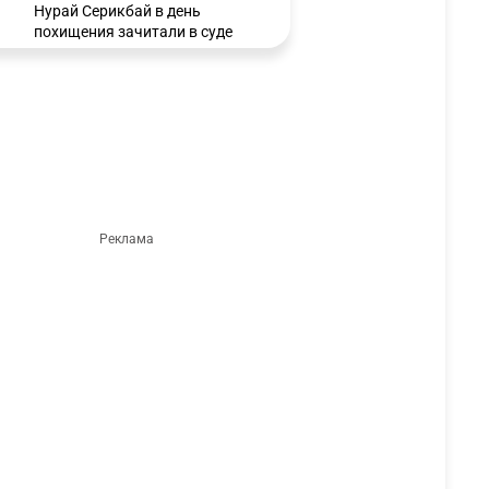
Нурай Серикбай в день
похищения зачитали в суде
3194
0
21
🗣 Мужчина сказал тост на
3
свадьбе и заработал
уголовное дело
2989
11
88
🐏 Скота больше, а мясо
4
дороже. Почему в
Казахстане продолжают
расти цены на баранину и
конину
2648
5
17
⚠️ Доброе утро, друзья!
5
Предлагаем обзор главных
новостей за 4 августа
2777
0
1