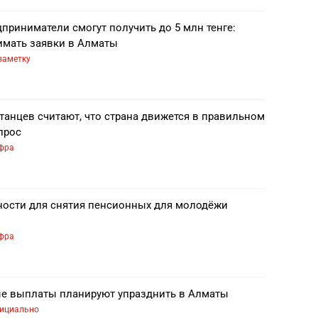
приниматели смогут получить до 5 млн тенге:
нимать заявки в Алматы
заметку
танцев считают, что страна движется в правильном
прос
фра
ности для снятия пенсионных для молодёжи
фра
е выплаты планируют упразднить в Алматы
ициально