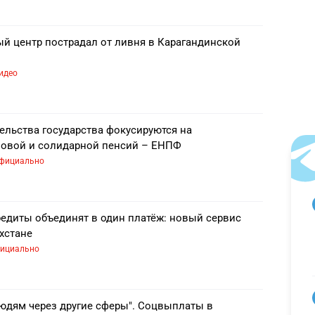
й центр пострадал от ливня в Карагандинской
идео
ельства государства фокусируются на
зовой и солидарной пенсий – ЕНПФ
фициально
едиты объединят в один платёж: новый сервис
хстане
ициально
людям через другие сферы". Соцвыплаты в