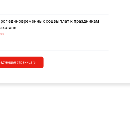
рог единовременных соцвыплат к праздникам
захстане
ра
ледующая страница