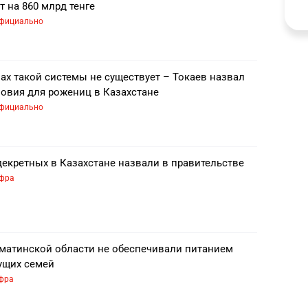
т на 860 млрд тенге
фициально
ах такой системы не существует – Токаев назвал
овия для рожениц в Казахстане
фициально
екретных в Казахстане назвали в правительстве
фра
матинской области не обеспечивали питанием
ущих семей
фра