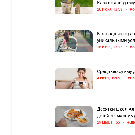
Казахстане урежу
•
26 июня, 13:58
о
В западных стран
уникальными усл
•
18 июня, 13:12
о
Среднюю сумму д
•
4 июня, 09:09
ци
Десятки школ Ал
детей из малоим
•
29 мая, 11:55
ци