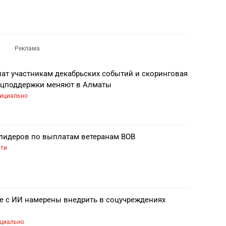
ат участникам декабрьских событий и скоринговая
оцподдержки меняют в Алматы
ициально
 лидеров по выплатам ветеранам ВОВ
ати
 с ИИ намерены внедрить в соцучреждениях
циально