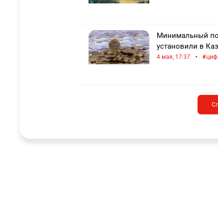
Минимальный по
установили в Ка
•
4 мая, 17:37
циф
С