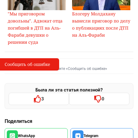
"Мы приговором
Блогеру Молдахану
довольны". Адвокат отца
вынесли приговор по делу
погибшей в ДТП на Аль-
о публикациях после ДТП
Фараби девушки о
на Аль-Фараби
решении суда
Сообщить об ошибке
Сообщить об опечатке
I
Выделите фрагмент и нажмите «Сообщить об ошибке»
Была ли эта статья полезной?
3
0
Поделиться
WhatsApp
Telegram