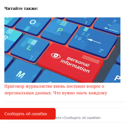
Читайте также:
Приговор журналистке вновь поставил вопрос о
персональных данных. Что нужно знать каждому
Сообщить об ошибке
Сообщить об опечатке
I
Выделите фрагмент и нажмите «Сообщить об ошибке»