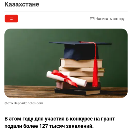
9
Казахстане
верхом на лошади
2317
2
37
Написать автору
📹 В семи турмаршрутах Бурабая
10
устанавливают поворотные камеры с
видеоаналитикой
2311
1
21
Фото Depositphotos.com
В этом году для участия в конкурсе на грант
подали более 127 тысяч заявлений.