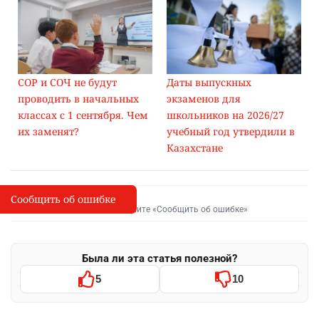
СОР и СОЧ не будут
Даты выпускных
проводить в начальных
экзаменов для
классах с 1 сентября. Чем
школьников на 2026/27
их заменят?
учебный год утвердили в
Казахстане
Сообщить об ошибке
Сообщить об опечатке
I
Выделите фрагмент и нажмите «Сообщить об ошибке»
Была ли эта статья полезной?
5
10