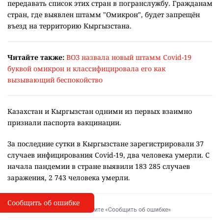
передавать список этих стран в погранслужбу. Гражданам
стран, где выявлен штамм "Омикрон", будет запрещён
въезд на территорию Кыргызстана.
Читайте также:
ВОЗ назвала новый штамм Covid-19
буквой омикрон и классифицировала его как
вызывающий беспокойство
Казахстан и Кыргызстан одними из первых взаимно
признали паспорта вакцинации.
За последние сутки в Кыргызстане зарегистрировали 37
случаев инфицирования Covid-19, два человека умерли. С
начала пандемии в стране выявили 183 285 случаев
заражения, 2 743 человека умерли.
Сообщить об ошибке
Сообщить об опечатке
I
Выделите фрагмент и нажмите «Сообщить об ошибке»