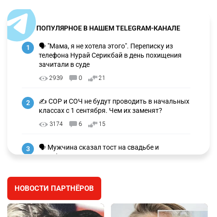
ПОПУЛЯРНОЕ В НАШЕМ TELEGRAM-КАНАЛЕ
🗣 "Мама, я не хотела этого". Переписку из
1
телефона Нурай Серикбай в день похищения
зачитали в суде
2939
0
21
✍️ СОР и СОЧ не будут проводить в начальных
2
классах с 1 сентября. Чем их заменят?
3174
6
15
🗣 Мужчина сказал тост на свадьбе и
3
заработал уголовное дело
2901
11
88
НОВОСТИ ПАРТНЁРОВ
⚠️ Доброе утро, друзья! Предлагаем обзор
4
главных новостей за 4 августа
2717
0
1