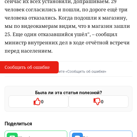
сейчас их всех установили, допрашиваем. 29
человек согласились и пошли, по дороге ещё три
человека отказались. Когда подошли к магазину,
мы по видеокамерам видим, что в магазин зашли
25. Еще один отказавшийся ушёл", – сообщил
министр внутренних дел в ходе отчётной встречи
перед населением.
Сообщить об ошибке
Сообщить об опечатке
I
Выделите фрагмент и нажмите «Сообщить об ошибке»
Была ли эта статья полезной?
0
0
Поделиться