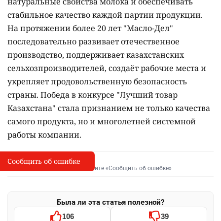
натуральные свойства молока и обеспечивать
стабильное качество каждой партии продукции.
На протяжении более 20 лет "Масло-Дел"
последовательно развивает отечественное
производство, поддерживает казахстанских
сельхозпроизводителей, создаёт рабочие места и
укрепляет продовольственную безопасность
страны. Победа в конкурсе "Лучший товар
Казахстана" стала признанием не только качества
самого продукта, но и многолетней системной
работы компании.
Сообщить об ошибке
Сообщить об опечатке
I
Выделите фрагмент и нажмите «Сообщить об ошибке»
Была ли эта статья полезной?
106
39