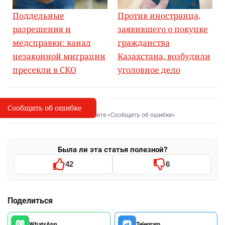
Поддельные
Против иностранца,
разрешения и
заявившего о покупке
медсправки: канал
гражданства
незаконной миграции
Казахстана, возбудили
пресекли в СКО
уголовное дело
Сообщить об ошибке
Сообщить об опечатке
I
Выделите фрагмент и нажмите «Сообщить об ошибке»
Была ли эта статья полезной?
42
6
Поделиться
WhatsApp
Telegram