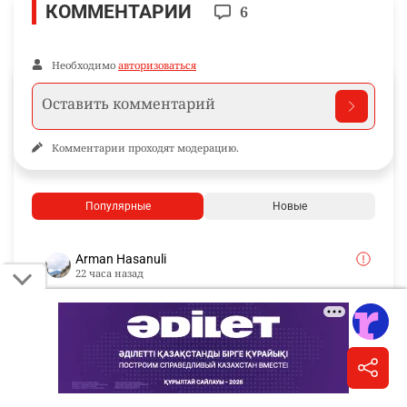
КОММЕНТАРИИ
6
Необходимо
авторизоваться
Комментарии проходят модерацию.
Популярные
Новые
Arman Hasanuli
22 часа назад
Так из коровы их молоко или из порошка? Ни
слова о сырье.
Ответить