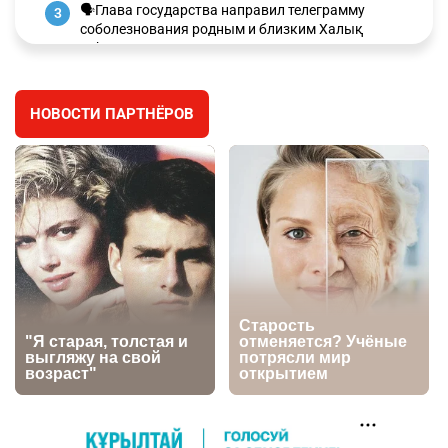
🗣Глава государства направил телеграмму
3
соболезнования родным и близким Халық
қаһарманы Ивана Гапича
2611
2
41
НОВОСТИ ПАРТНЁРОВ
🇫🇷 Клуб ПСЖ объявил об открытии своей
4
футбольной академии в Астане
2621
2
39
🇺🇸🇯🇵 США и Япония провели совместную
5
интервенцию для спасения иены
2686
1
16
💬 Димаш Кудайберген ответил на критику
6
нового клипа
2716
6
77
🐏 Скота больше, а мясо дороже. Почему в
7
Казахстане продолжают расти цены на
баранину и конину