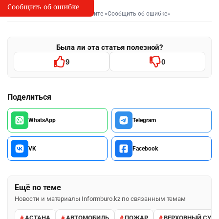
Сообщить об ошибке
Сообщить об опечатке
I
Выделите фрагмент и нажмите «Сообщить об ошибке»
Была ли эта статья полезной?
9
0
Поделиться
WhatsApp
Telegram
VK
Facebook
Ещё по теме
Новости и материалы Informburo.kz по связанным темам
АСТАНА
АВТОМОБИЛЬ
ПОЖАР
ВЕРХОВНЫЙ СУД 