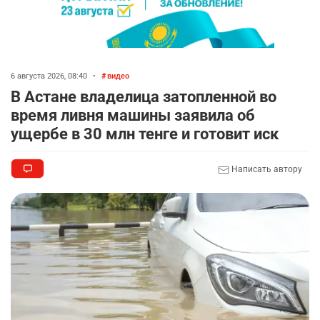
2374
5
17
🏠 Оправданному пастуху из Актобе подарили
8
квартиру
6 августа 2026, 08:40
•
видео
2294
7
71
В Астане владелица затопленной во
время ливня машины заявила об
🎬 Умер известный казахстанский
9
ущербе в 30 млн тенге и готовит иск
кинорежиссёр Ардак Амиркулов
2276
0
50
Написать автору
🌟 Ступень ракеты SpaceX врежется в Луну
10
2331
1
22