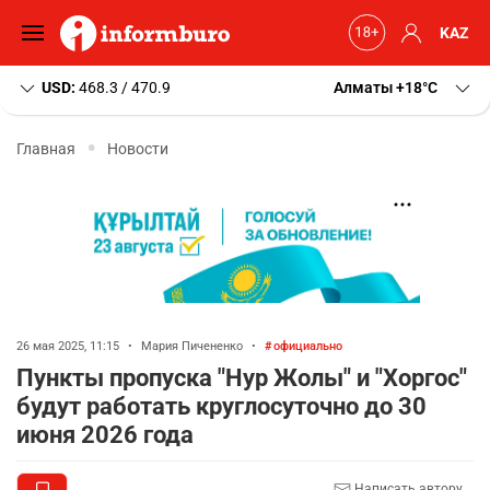
KAZ
USD:
468.3 / 470.9
Алматы
+18
C
Главная
Новости
26 мая 2025, 11:15
•
Мария Пичененко
•
официально
Пункты пропуска "Нур Жолы" и "Хоргос"
будут работать круглосуточно до 30
июня 2026 года
Написать автору