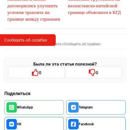
договорились улучшить
казахстанско-китайской
условия транзита на
границе объяснили в КГД
границе между странами
Сообщить об ошибке
Сообщить об опечатке
I
Выделите фрагмент и нажмите «Сообщить об ошибке»
Была ли эта статья полезной?
0
0
Поделиться
WhatsApp
Telegram
VK
Facebook