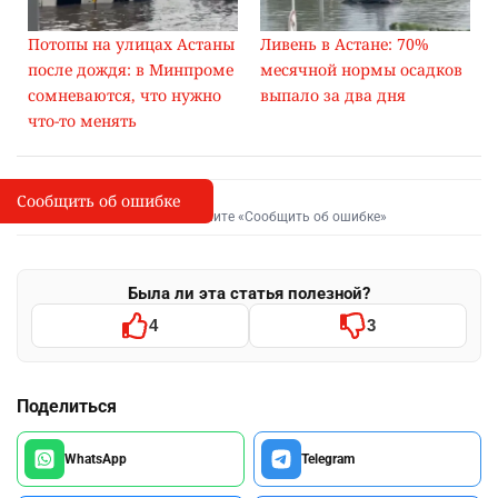
Потопы на улицах Астаны
Ливень в Астане: 70%
после дождя: в Минпроме
месячной нормы осадков
сомневаются, что нужно
выпало за два дня
что-то менять
Сообщить об ошибке
Сообщить об опечатке
I
Выделите фрагмент и нажмите «Сообщить об ошибке»
Была ли эта статья полезной?
4
3
Поделиться
WhatsApp
Telegram