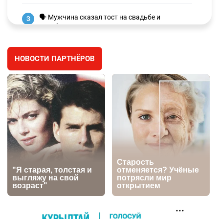
🗣 Мужчина сказал тост на свадьбе и
3
заработал уголовное дело
3012
11
88
НОВОСТИ ПАРТНЁРОВ
🐏 Скота больше, а мясо дороже. Почему в
4
Казахстане продолжают расти цены на
баранину и конину
2685
5
18
⚠️ Доброе утро, друзья! Предлагаем обзор
5
главных новостей за 4 августа
2796
0
1
🗣Глава государства направил телеграмму
6
соболезнования родным и близким Халық
қаһарманы Ивана Гапича
2773
2
42