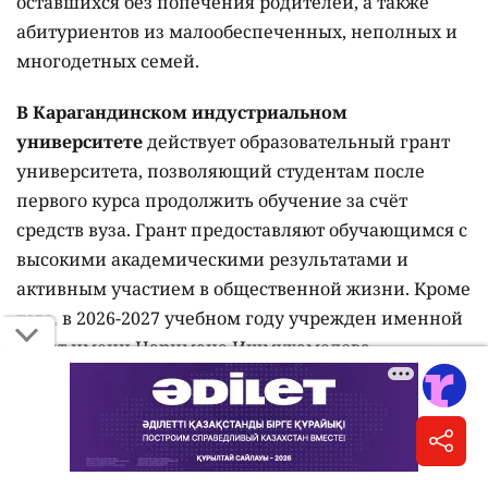
оставшихся без попечения родителей, а также
абитуриентов из малообеспеченных, неполных и
многодетных семей.
В Карагандинском индустриальном
университете
действует образовательный грант
университета, позволяющий студентам после
первого курса продолжить обучение за счёт
средств вуза. Грант предоставляют обучающимся с
высокими академическими результатами и
активным участием в общественной жизни. Кроме
того, в 2026-2027 учебном году учрежден именной
грант имени Наримана Ишмухамедова,
предусматривающий полную оплату обучения и
ежемесячную стипендию в размере 150 тысяч
тенге.
Satbayev University
для талантливой молодежи из