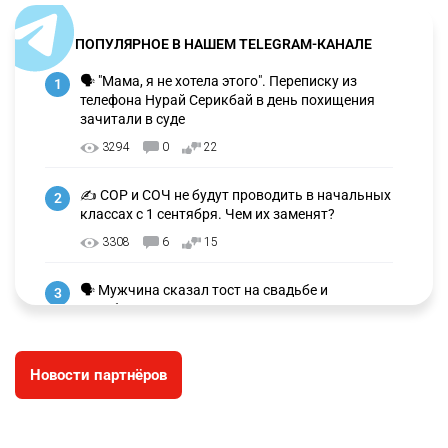
ПОПУЛЯРНОЕ В НАШЕМ TELEGRAM-КАНАЛЕ
🗣 "Мама, я не хотела этого". Переписку из
1
телефона Нурай Серикбай в день похищения
зачитали в суде
3294
0
22
✍️ СОР и СОЧ не будут проводить в начальных
2
классах с 1 сентября. Чем их заменят?
3308
6
15
🗣 Мужчина сказал тост на свадьбе и
3
заработал уголовное дело
3022
11
88
Новости партнёров
🐏 Скота больше, а мясо дороже. Почему в
4
Казахстане продолжают расти цены на
баранину и конину