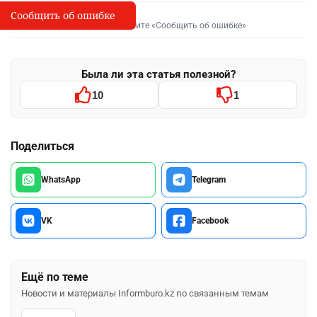
Сообщить об ошибке
Сообщить об опечатке
I
Выделите фрагмент и нажмите «Сообщить об ошибке»
Была ли эта статья полезной?
10
1
Поделиться
WhatsApp
Telegram
VK
Facebook
Ещё по теме
Новости и материалы Informburo.kz по связанным темам