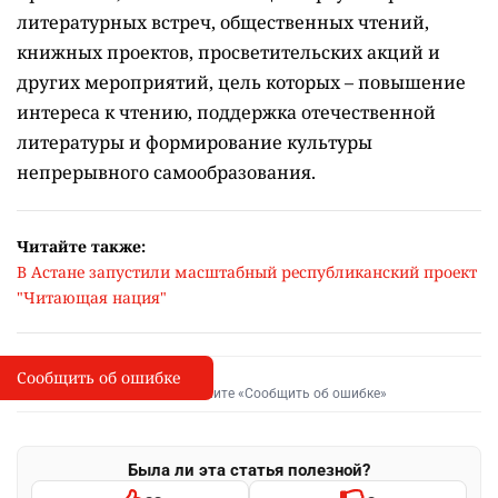
литературных встреч, общественных чтений,
книжных проектов, просветительских акций и
других мероприятий, цель которых –
повышение
интереса к чтению, поддержка отечественной
литературы и формирование культуры
непрерывного самообразования.
Читайте также:
В Астане запустили масштабный республиканский проект
"Читающая нация"
Сообщить об ошибке
Сообщить об опечатке
I
Выделите фрагмент и нажмите «Сообщить об ошибке»
Была ли эта статья полезной?