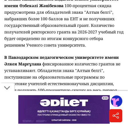
имени Өзбекәлі Жәнібекова
100-процентная скидка
предусмотрена для обладателей знака "Алтын белгі",
набравших более 100 баллов на ЕНТ и не получивших
государственный образовательный грант. Количество
получателей ректорского гранта на 2026-2027 учебный год
будет определено по итогам конкурсного отбора
решением Ученого совета университета.
В Павлодарском педагогическом университете имени
Әлкея Марғұлана
фиксированное количество грантов не
устанавливают. Обладатели знака "Алтын белгі",
поступившие на образовательные программы по
подготовке учителей естественнонаучных дисциплин,
могут получить 100-процентную скидку на весь период
обучения при условии сохранения среднего балла GPA не
ниже 3,5.
Некоторые вузы наряду с грантами предоставляет
различные виды скидок на оплату обучения. В