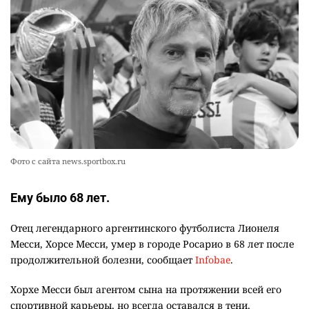
👀 Опубликован список обладателей
9
образовательных грантов
2327
0
8
🪱 "Мы думаем, что правим миром, но это не
10
так". Как дьявольские черви меняют наше
представление о жизни на Земле
2353
0
12
Фото с сайта news.sportbox.ru
Ему было 68 лет.
Отец легендарного аргентинского футболиста Лионеля
Месси, Хорсе Месси, умер в городе Росарио в 68 лет после
продолжительной болезни, сообщает
Infobae
.
Хорхе Месси был агентом сына на протяжении всей его
спортивной карьеры, но всегда оставался в тени,