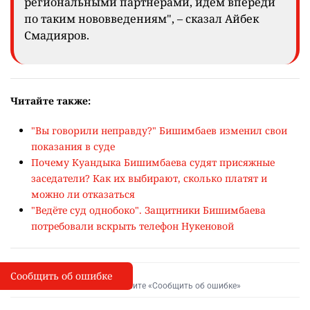
региональными партнёрами, идём впереди
по таким нововведениям", – сказал Айбек
Смадияров.
Читайте также:
"Вы говорили неправду?" Бишимбаев изменил свои
показания в суде
Почему Куандыка Бишимбаева судят присяжные
заседатели? Как их выбирают, сколько платят и
можно ли отказаться
"Ведёте суд однобоко". Защитники Бишимбаева
потребовали вскрыть телефон Нукеновой
Сообщить об ошибке
Сообщить об опечатке
I
Выделите фрагмент и нажмите «Сообщить об ошибке»