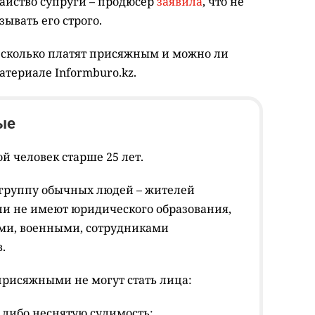
тайство супруги – продюсер
заявила
, что не
зывать его строго.
, сколько платят присяжным и можно ли
материале Informburo.kz.
ые
 человек старше 25 лет.
группу обычных людей – жителей
Они не имеют юридического образования,
ми, военными, сотрудниками
.
 присяжными не могут стать лица:
ибо неснятую судимость;