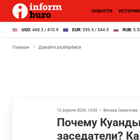
НОВОСТИ
ИСТОРИИ
USD:
468.3 / 470.9
EUR:
539.5 / 544.5
RUB:
5.5
Главная
Давайте разберёмся
12 апреля 2024, 13:03
•
Венера Смаилова
Почему Куанды
заседатели? Ка