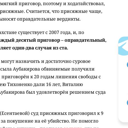
мягкий приговор, поэтому и ходатайствовал,
присяжные. Считается, что присяжные чаще,
ыносят оправдательные вердикты.
стане существует с 2007 года, и, по
аждый десятый приговор – оправдательный,
ляет один-два случая из ста.
могут назначить и достаточно суровое
расыла Аубакирова обвиняемые получили
 приговорён к 20 годам лишения свободы с
ю Тихоненко дали 16 лет, Виталию
 Аубакирова был удовлетворён решением суда
(Есентаевой) суд присяжных приговорил к 9
за покушение на её убийство. Не помогло