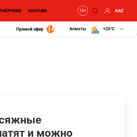
ТНЁРСКИЕ
YOUTUBE
KAZ
Алматы
+20
C
Прямой эфир
исяжные
латят и можно