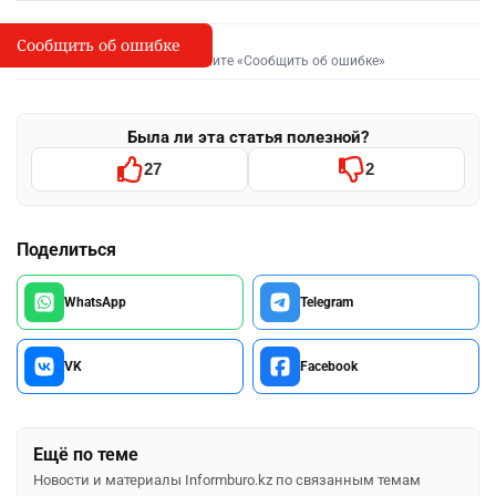
Сообщить об ошибке
Сообщить об опечатке
I
Выделите фрагмент и нажмите «Сообщить об ошибке»
Была ли эта статья полезной?
27
2
Поделиться
WhatsApp
Telegram
VK
Facebook
Ещё по теме
Новости и материалы Informburo.kz по связанным темам