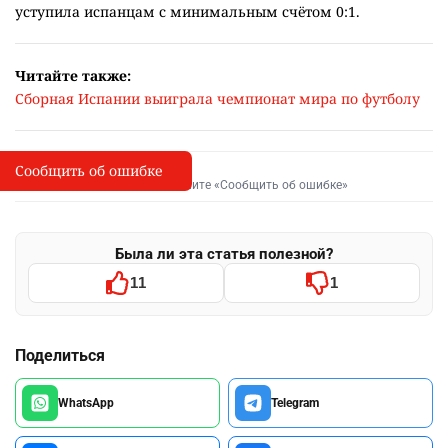
уступила испанцам с минимальным счётом 0:1.
Читайте также:
Сборная Испании выиграла чемпионат мира по футболу
Сообщить об ошибке
Сообщить об опечатке
I
Выделите фрагмент и нажмите «Сообщить об ошибке»
Была ли эта статья полезной?
11
1
Поделиться
WhatsApp
Telegram