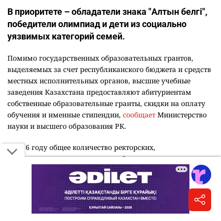
В приоритете – обладатели знака "Алтын белгі",
победители олимпиад и дети из социально
уязвимых категорий семей.
Помимо государственных образовательных грантов,
выделяемых за счет республиканского бюджета и средств
местных исполнительных органов, высшие учебные
заведения Казахстана предоставляют абитуриентам
собственные образовательные гранты, скидки на оплату
обучения и именные стипендии,
сообщает
Министерство
науки и высшего образования РК.
В 2026 году общее количество ректорских,
университетских и внутренних образовательных грантов,
предлагаемых казахстанскими вузами, превышает 2000.
Каждый университет самостоятельно определяет
количество грантов, порядок их предоставления и
критерии отбора. При рассмотрении заявок учитываются
результаты Единого национального тестирования,