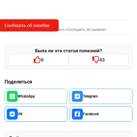
Сообщить об ошибке
Сообщить об опечатке
I
Выделите фрагмент и нажмите «Сообщить об ошибке»
Была ли эта статья полезной?
6
63
Поделиться
WhatsApp
Telegram
VK
Facebook