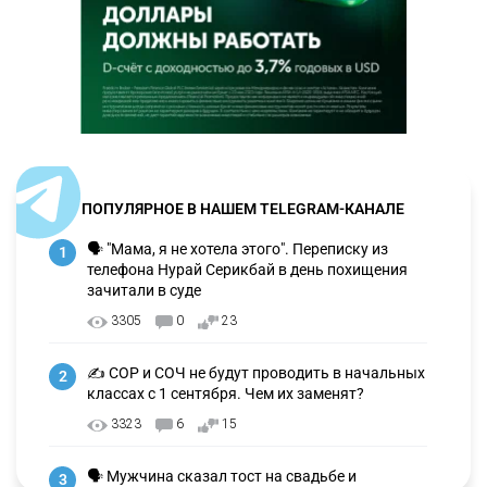
ПОПУЛЯРНОЕ В НАШЕМ TELEGRAM-КАНАЛЕ
🗣 "Мама, я не хотела этого". Переписку из
1
телефона Нурай Серикбай в день похищения
зачитали в суде
3305
0
23
✍️ СОР и СОЧ не будут проводить в начальных
2
классах с 1 сентября. Чем их заменят?
3323
6
15
🗣 Мужчина сказал тост на свадьбе и
3