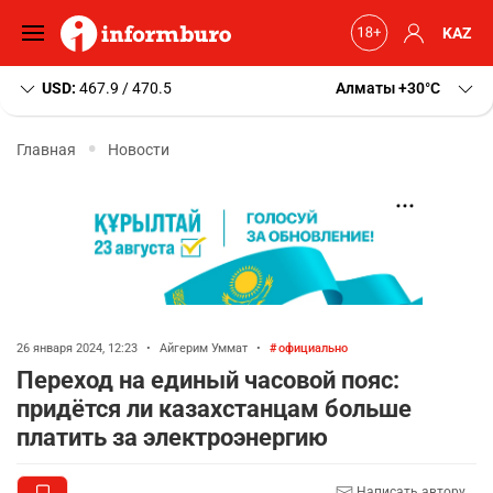
KAZ
USD:
467.9 / 470.5
Алматы
+30
C
Главная
Новости
26 января 2024, 12:23
•
Айгерим Уммат
•
официально
Переход на единый часовой пояс:
придётся ли казахстанцам больше
платить за электроэнергию
Написать автору