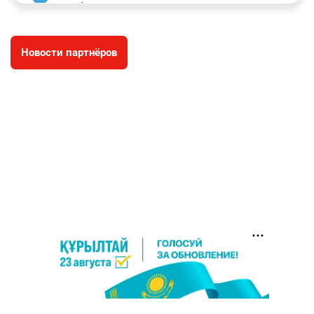
заработал уголовное дело
3030
11
88
Новости партнёров
🐏 Скота больше, а мясо дороже. Почему в
4
Казахстане продолжают расти цены на
баранину и конину
2721
5
18
⚠️ Доброе утро, друзья! Предлагаем обзор
5
главных новостей за 4 августа
2815
0
1
🗣Глава государства направил телеграмму
6
соболезнования родным и близким Халық
қаһарманы Ивана Гапича
2788
2
42
🇫🇷 Клуб ПСЖ объявил об открытии своей
7
футбольной академии в Астане