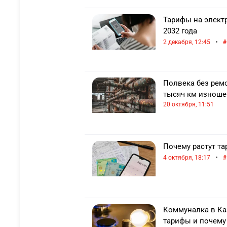
Тарифы на элект
2032 года
•
2 декабря, 12:45
Полвека без ремо
тысяч км изноше
20 октября, 11:51
Почему растут т
•
4 октября, 18:17
Коммуналка в Ка
тарифы и почему