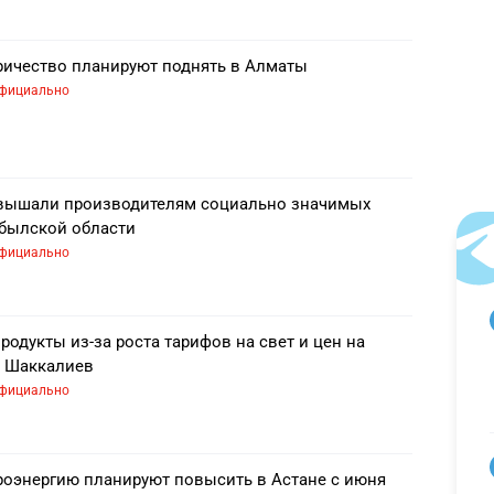
ричество планируют поднять в Алматы
фициально
авышали производителям социально значимых
былской области
фициально
одукты из-за роста тарифов на свет и цен на
л Шаккалиев
фициально
роэнергию планируют повысить в Астане с июня