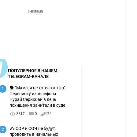
ПОПУЛЯРНОЕ В НАШЕМ
TELEGRAM-КАНАЛЕ
🗣 "Мама, я не хотела этого".
1
Переписку из телефона
Нурай Серикбай в день
похищения зачитали в суде
3317
0
24
✍️ СОР и СОЧ не будут
2
проводить в начальных