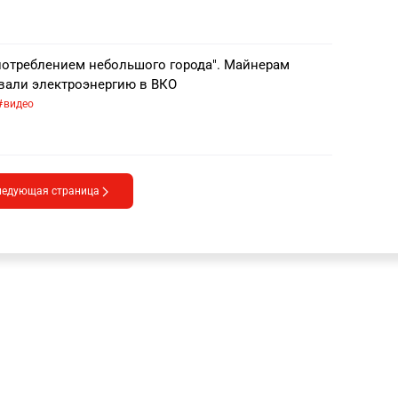
потреблением небольшого города". Майнерам
вали электроэнергию в ВКО
видео
ледующая страница