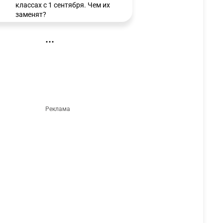
классах с 1 сентября. Чем их
заменят?
3327
6
15
🗣 Мужчина сказал тост на
3
свадьбе и заработал
уголовное дело
3038
11
88
🐏 Скота больше, а мясо
4
дороже. Почему в
Казахстане продолжают
расти цены на баранину и
конину
2728
5
18
⚠️ Доброе утро, друзья!
5
Предлагаем обзор главных
новостей за 4 августа
2823
0
1