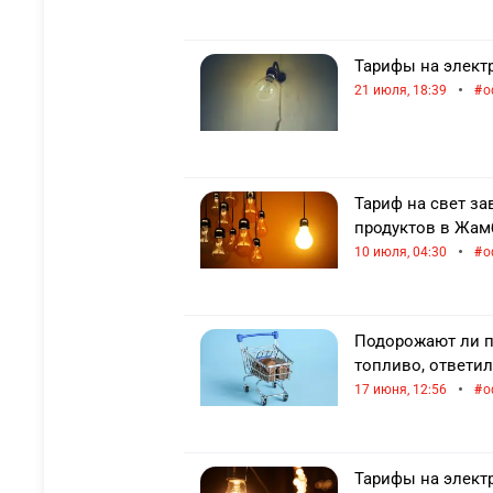
Тарифы на элект
•
21 июля, 18:39
о
Тариф на свет з
продуктов в Жам
•
10 июля, 04:30
о
Подорожают ли пр
топливо, ответи
•
17 июня, 12:56
о
Тарифы на элект