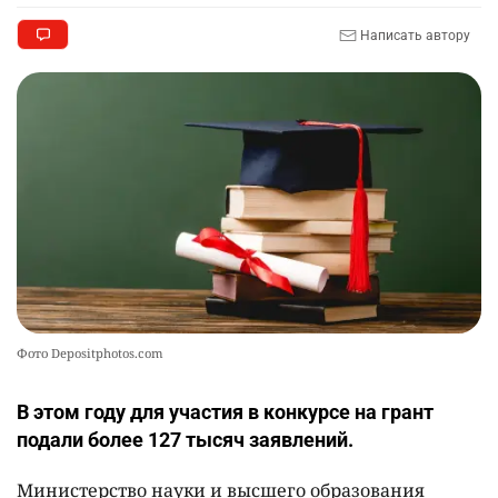
Написать автору
🦻 Казахстанцы смогут получать слуховые
9
аппараты без инвалидности
2390
1
26
💻 В школах Казахстана изменили название и
10
содержание некоторых предметов
2444
3
19
Фото Depositphotos.com
В этом году для участия в конкурсе на грант
подали более 127 тысяч заявлений.
Министерство науки и высшего образования