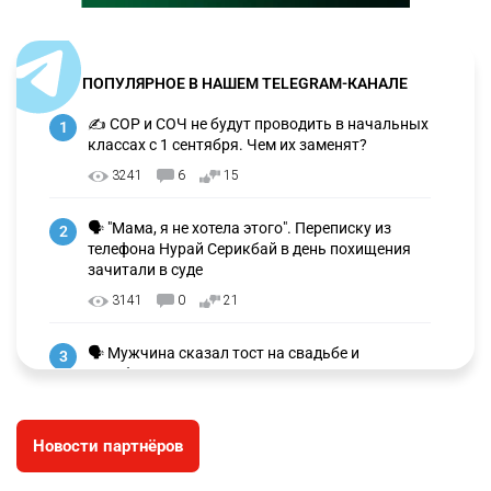
ПОПУЛЯРНОЕ В НАШЕМ TELEGRAM-КАНАЛЕ
✍️ СОР и СОЧ не будут проводить в начальных
1
классах с 1 сентября. Чем их заменят?
3241
6
15
🗣 "Мама, я не хотела этого". Переписку из
2
телефона Нурай Серикбай в день похищения
зачитали в суде
3141
0
21
🗣 Мужчина сказал тост на свадьбе и
3
заработал уголовное дело
2979
11
88
Новости партнёров
🐏 Скота больше, а мясо дороже. Почему в
4
Казахстане продолжают расти цены на