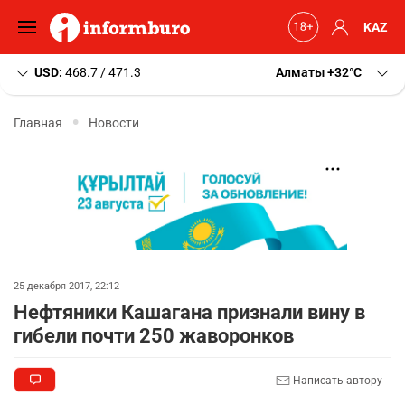
KAZ
USD:
468.7 / 471.3
Алматы
+32
C
Главная
Новости
25 декабря 2017, 22:12
Нефтяники Кашагана признали вину в
гибели почти 250 жаворонков
Написать автору