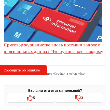
Приговор журналистке вновь поставил вопрос о
персональных данных. Что нужно знать каждому
Сообщить об ошибке
Сообщить об опечатке
I
Выделите фрагмент и нажмите «Сообщить об ошибке»
Была ли эта статья полезной?
5
3