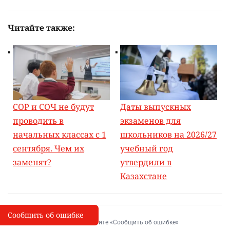
Читайте также:
СОР и СОЧ не будут
Даты выпускных
проводить в
экзаменов для
начальных классах с 1
школьников на 2026/27
сентября. Чем их
учебный год
заменят?
утвердили в
Казахстане
Сообщить об ошибке
Сообщить об опечатке
I
Выделите фрагмент и нажмите «Сообщить об ошибке»