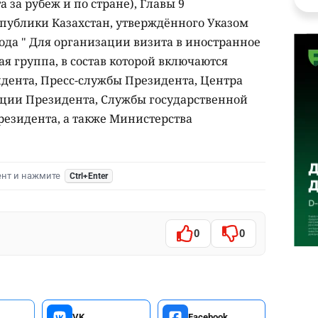
 за рубеж и по стране), Главы 9
спублики Казахстан, утверждённого Указом
года " Для организации визита в иностранное
ая группа, в состав которой включаются
дента, Пресс-службы Президента, Центра
ии Президента, Службы государственной
езидента, а также Министерства
ент и нажмите
Ctrl+Enter
0
0
VK
Facebook