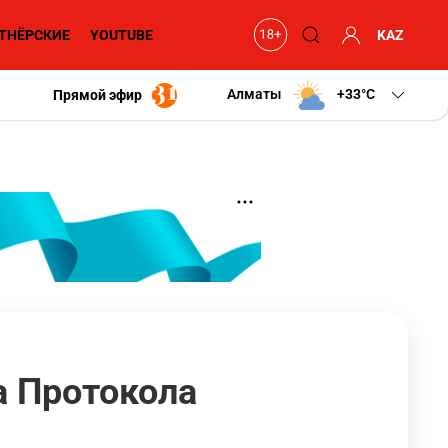
ТНЁРСКИЕ
YOUTUBE
KAZ
Алматы
+33
C
Прямой эфир
а Протокола