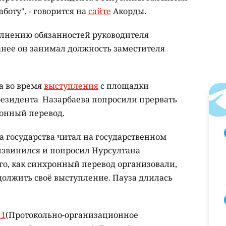
аботу", - говорится на
сайте
Акорды.
олнению обязанностей руководителя
нее он занимал должность заместителя
а во время
выступления
с площадки
езидента Назарбаева попросили прервать
ронный перевод.
ва государства читал на государственном
извинился и попросил Нурсултана
го, как синхронный перевод организовали,
должить своё выступление. Пауза длилась
11
(Протокольно-организационное