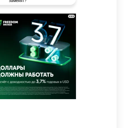
заменят?
3225
6
15
🗣 Мужчина сказал тост на
3
свадьбе и заработал
уголовное дело
2960
11
88
⚠️ Доброе утро, друзья!
4
Предлагаем обзор главных
новостей за 4 августа
2751
0
1
🗣Глава государства
5
направил телеграмму
соболезнования родным и
близким Халық қаһарманы
Ивана Гапича
2741
2
42