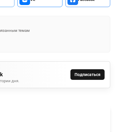
 связанным темам
ok
Подписаться
тории дня.