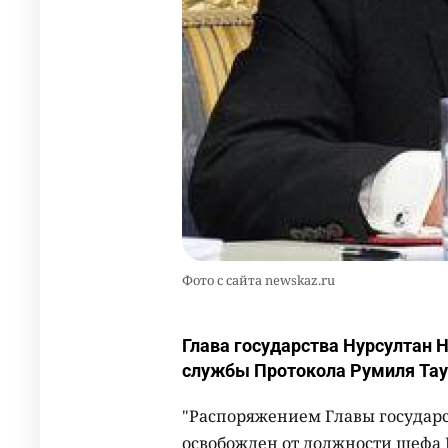
Фото с сайта newskaz.ru
Глава государства Нурсултан 
службы Протокола Румиля Тау
"Распоряжением Главы государ
освобожден от должности шефа 