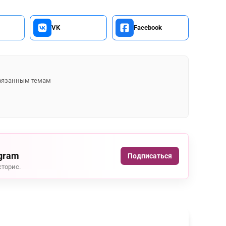
VK
Facebook
 связанным темам
agram
Подписаться
сторис.