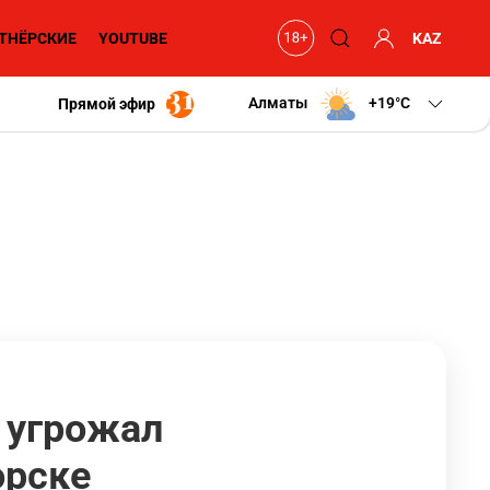
ТНЁРСКИЕ
YOUTUBE
KAZ
Алматы
+19
C
Прямой эфир
 угрожал
орске