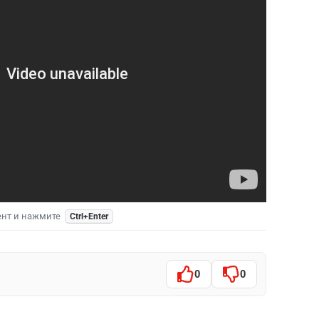
ент и нажмите
Ctrl+Enter
0
0