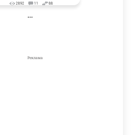
2892
11
88
🗣 "Мама, я не хотела этого".
3
Переписку из телефона
Нурай Серикбай в день
похищения зачитали в суде
2913
0
19
⚠️ Доброе утро, друзья!
4
Предлагаем обзор главных
новостей за 4 августа
2709
0
1
🗣Глава государства
5
направил телеграмму
соболезнования родным и
близким Халық қаһарманы
Ивана Гапича
2712
2
42