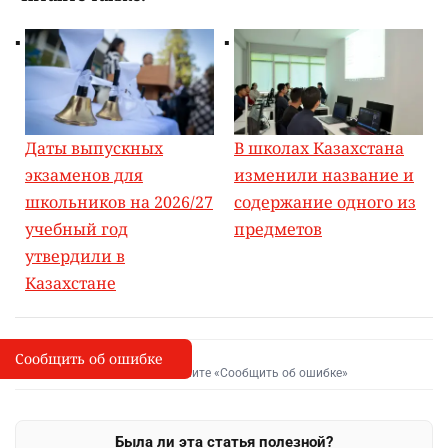
Даты выпускных
В школах Казахстана
экзаменов для
изменили название и
школьников на 2026/27
содержание одного из
учебный год
предметов
утвердили в
Казахстане
Сообщить об ошибке
Сообщить об опечатке
I
Выделите фрагмент и нажмите «Сообщить об ошибке»
Была ли эта статья полезной?