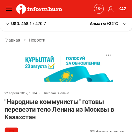
KAZ
USD:
468.1 / 470.7
Алматы
+32
C
Главная
Новости
22 апреля 2017, 13:04
•
Николай Энелане
"Народные коммунисты" готовы
перевезти тело Ленина из Москвы в
Казахстан
Написать автору