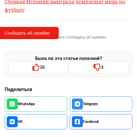
Сборная Испании выиграла чемпионат мира по
футболу
Сообщить об ошибке
Сообщить об опечатке
I
Выделите фрагмент и нажмите «Сообщить об ошибке»
Была ли эта статья полезной?
16
3
Поделиться
WhatsApp
Telegram
VK
Facebook