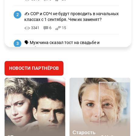
✍️ СОР и СОЧ не будут проводить в начальных
2
классах с 1 сентября. Чем их заменят?
3341
6
15
🗣 Мужчина сказал тост на свадьбе и
3
заработал уголовное дело
3043
11
88
НОВОСТИ ПАРТНЁРОВ
🐏 Скота больше, а мясо дороже. Почему в
4
Казахстане продолжают расти цены на
баранину и конину
2742
5
18
⚠️ Доброе утро, друзья! Предлагаем обзор
5
главных новостей за 4 августа
2830
0
1
🗣Глава государства направил телеграмму
6