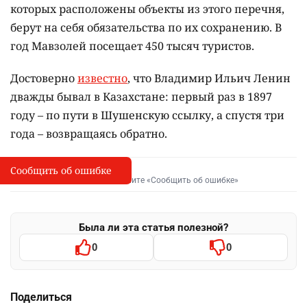
которых расположены объекты из этого перечня,
берут на себя обязательства по их сохранению. В
год Мавзолей посещает 450 тысяч туристов.
Достоверно
известно
, что Владимир Ильич Ленин
дважды бывал в Казахстане: первый раз в 1897
году – по пути в Шушенскую ссылку, а спустя три
года – возвращаясь обратно.
Сообщить об ошибке
Сообщить об опечатке
I
Выделите фрагмент и нажмите «Сообщить об ошибке»
Была ли эта статья полезной?
0
0
Поделиться