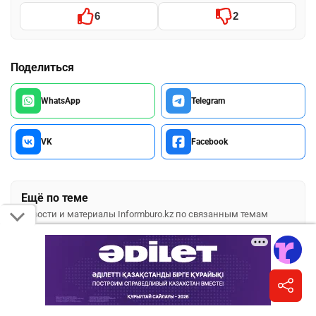
6
2
Поделиться
WhatsApp
Telegram
VK
Facebook
Ещё по теме
Новости и материалы Informburo.kz по связанным темам
АСТАНА
ШКОЛЬНИКИ
ВЫПУСКНИКИ ШКОЛ
ШКО
ПОДПИШИТЕСЬ НА НАС
Informburo.kz в TikTok