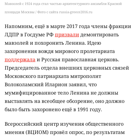
Мавзолей с 1924 года стал частью архитектурного ансамбля Красной
площади Москвы / Фото с сайта russia-greece2016.ru
Напомним, ещё в марте 2017 года члены фракции
ЛДПР в Госдуме РФ
призвали
демонтировать
мавзолей и похоронить Ленина. Идею
захоронения вождя мирового пролетариата
поддержала
и Русская православная церковь.
Председатель отдела внешних церковных связей
Московского патриархата митрополит
Волоколамский Иларион заявил, что
мумифицированное тело Ленина не должны
выставлять на всеобщее обозрение, оно должно
было быть захоронено ещё в 1991 году.
Всероссийский центр изучения общественного
мнения (ВЦИОМ) провёл опрос, по результатам