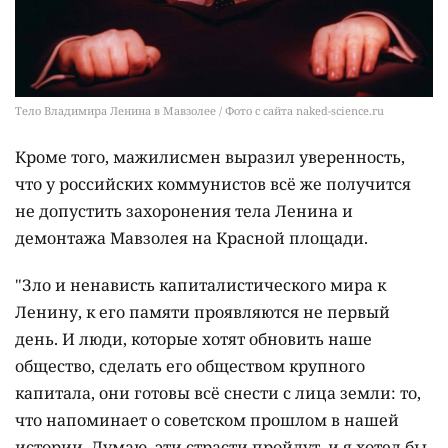
Тело Владимира Ленина в Мавзолее / Фото с сайта naked-science.ru
Кроме того, мажилисмен выразил уверенность,
что у российских коммунистов всё же получится
не допустить захоронения тела Ленина и
демонтажа Мавзолея на Красной площади.
"Зло и ненависть капиталистического мира к
Ленину, к его памяти проявляются не первый
день. И люди, которые хотят обновить наше
общество, сделать его обществом крупного
капитала, они готовы всё снести с лица земли: то,
что напоминает о советском прошлом в нашей
истории. Думаю, эти страсти пройдут, и я хотел бы