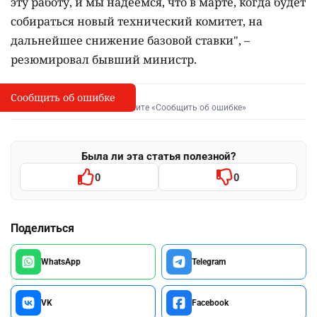
эту работу, и мы надеемся, что в марте, когда будет
собираться новый технический комитет, на
дальнейшее снижение базовой ставки", –
резюмировал бывший министр.
Сообщить об ошибке
Сообщить об опечатке
I
Выделите фрагмент и нажмите «Сообщить об ошибке»
Была ли эта статья полезной?
0
0
Поделиться
WhatsApp
Telegram
VK
Facebook