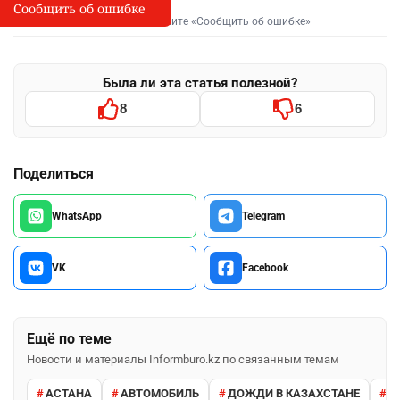
Сообщить об ошибке
Сообщить об опечатке
I
Выделите фрагмент и нажмите «Сообщить об ошибке»
Была ли эта статья полезной?
8
6
Поделиться
WhatsApp
Telegram
VK
Facebook
Ещё по теме
Новости и материалы Informburo.kz по связанным темам
АСТАНА
АВТОМОБИЛЬ
ДОЖДИ В КАЗАХСТАНЕ
М