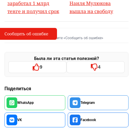
заработал 1 млрд
Наиля Мулюкова
тенге и получил срок
вышла на свободу
Сообщить об ошибке
Сообщить об опечатке
I
Выделите фрагмент и нажмите «Сообщить об ошибке»
Была ли эта статья полезной?
9
4
Поделиться
WhatsApp
Telegram
VK
Facebook