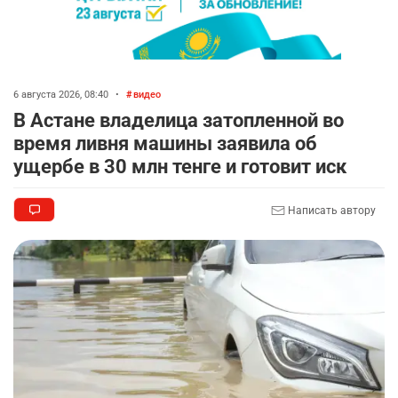
2414
0
16
🤝 Токаев принял главу холдинга "Байтерек"
8
2328
1
22
6 августа 2026, 08:40
•
видео
В Астане владелица затопленной во
🐏 Скота больше, а мясо дороже. Почему в
9
время ливня машины заявила об
Казахстане продолжают расти цены на
ущербе в 30 млн тенге и готовит иск
баранину и конину
2519
5
17
Написать автору
🗣 620 человек освободили из колоний по
10
амнистии
2394
3
20