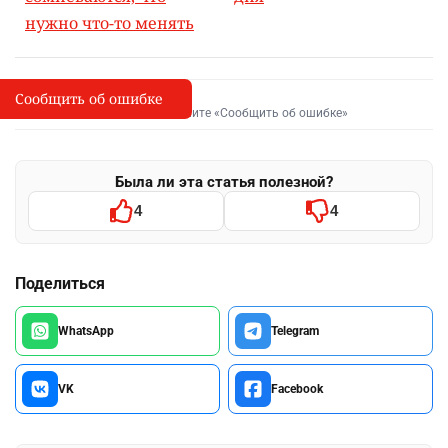
нужно что-то менять
Сообщить об ошибке
Сообщить об опечатке
I
Выделите фрагмент и нажмите «Сообщить об ошибке»
Была ли эта статья полезной?
4
4
Поделиться
WhatsApp
Telegram
VK
Facebook