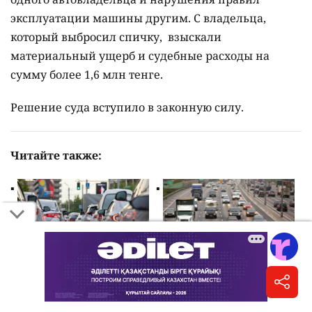
эксплуатации машины другим. С владельца,
который выбросил спичку, взыскали
материальный ущерб и судебные расходы на
сумму более 1,6 млн тенге.
Решение суда вступило в законную силу.
Читайте также:
Поток автомобилей на
"Надо уничтожать".
дорогах Казахстана за
Сажать в тюрьму
полгода вырос на 37%
"серых" автодилеров