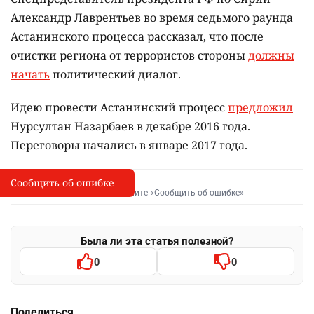
Александр Лаврентьев во время седьмого раунда
Астанинского процесса рассказал, что после
очистки региона от террористов стороны
должны
начать
политический диалог.
Идею провести Астанинский процесс
предложил
Нурсултан Назарбаев в декабре 2016 года.
Переговоры начались в январе 2017 года.
Сообщить об ошибке
Сообщить об опечатке
I
Выделите фрагмент и нажмите «Сообщить об ошибке»
Была ли эта статья полезной?
0
0
Поделиться