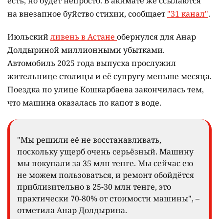
есть, но будет непросто. В акимате же ссылаются
на внезапное буйство стихии, сообщает
"31 канал"
.
Июльский
ливень в Астане
обернулся для Анар
Долдыриной миллионными убытками.
Автомобиль 2025 года выпуска прослужил
жительнице столицы и её супругу меньше месяца.
Поездка по улице Кошкарбаева закончилась тем,
что машина оказалась по капот в воде.
"Мы решили её не восстанавливать,
поскольку ущерб очень серьёзный. Машину
мы покупали за 35 млн тенге. Мы сейчас ею
не можем пользоваться, и ремонт обойдётся
приблизительно в 25-30 млн тенге, это
практически 70-80% от стоимости машины", –
отметила Анар Долдырина.