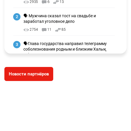
2935
6
13
🗣 Мужчина сказал тост на свадьбе и
2
заработал уголовное дело
2754
11
85
🗣Глава государства направил телеграмму
3
соболезнования родным и близким Халық
қаһарманы Ивана Гапича
2618
2
42
Новости партнёров
🇫🇷 Клуб ПСЖ объявил об открытии своей
4
футбольной академии в Астане
2629
2
39
🇺🇸🇯🇵 США и Япония провели совместную
5
интервенцию для спасения иены
2686
1
16