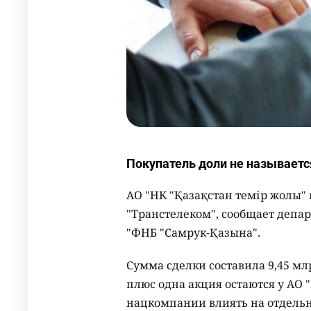
Покупатель доли не называетс
АО "НК "Қазақстан темір жолы"
"Транстелеком", сообщает депа
"ФНБ "Самрук-Қазына".
Сумма сделки составила 9,45 мл
плюс одна акция остаются у АО 
нацкомпании влиять на отдел