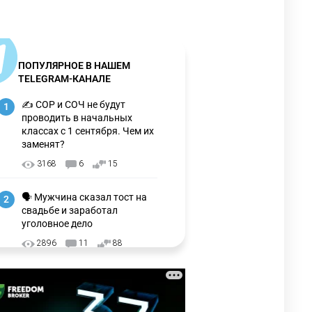
ПОПУЛЯРНОЕ В НАШЕМ
TELEGRAM-КАНАЛЕ
✍️ СОР и СОЧ не будут
1
проводить в начальных
классах с 1 сентября. Чем их
заменят?
3168
6
15
🗣 Мужчина сказал тост на
2
свадьбе и заработал
уголовное дело
2896
11
88
🗣 "Мама, я не хотела этого".
3
Переписку из телефона
Нурай Серикбай в день