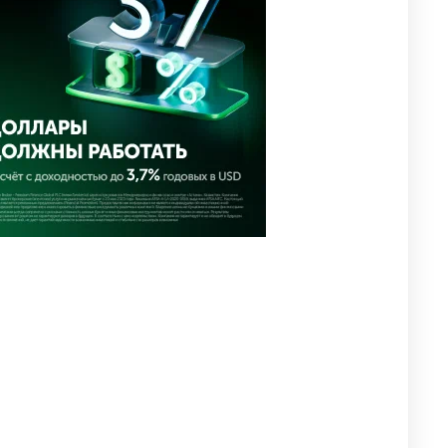
похищения зачитали в суде
2925
0
19
⚠️ Доброе утро, друзья!
4
Предлагаем обзор главных
новостей за 4 августа
2713
0
1
🗣Глава государства
5
направил телеграмму
соболезнования родным и
близким Халық қаһарманы
Ивана Гапича
2716
2
42
🇫🇷 Клуб ПСЖ объявил об
6
открытии своей футбольной
академии в Астане
2748
2
39