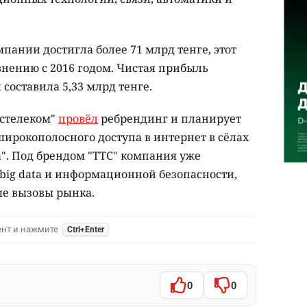
мпании достигла более 71 млрд тенге, этот
внению с 2016 годом. Чистая прибыль
составила 5,33 млрд тенге.
нстелеком"
провёл
ребрендинг и планирует
ирокополосного доступа в интернет в сёлах
а". Под брендом "TTC" компания уже
 big data и информационной безопасности,
ые вызовы рынка.
ент и нажмите
Ctrl+Enter
0
0