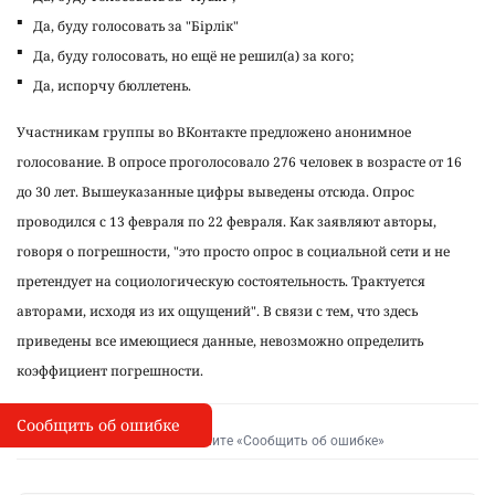
Да, буду голосовать за "Бiрлiк"
Да, буду голосовать, но ещё не решил(а) за кого;
Да, испорчу бюллетень.
Участникам группы во ВКонтакте предложено анонимное
голосование. В опросе проголосовало 276 человек в возрасте от 16
до 30 лет. Вышеуказанные цифры выведены отсюда. Опрос
проводился с 13 февраля по 22 февраля. Как заявляют авторы,
говоря о погрешности, "это просто опрос в социальной сети и не
претендует на социологическую состоятельность. Трактуется
авторами, исходя из их ощущений". В связи с тем, что здесь
приведены все имеющиеся данные, невозможно определить
коэффициент погрешности.
Сообщить об ошибке
Сообщить об опечатке
I
Выделите фрагмент и нажмите «Сообщить об ошибке»