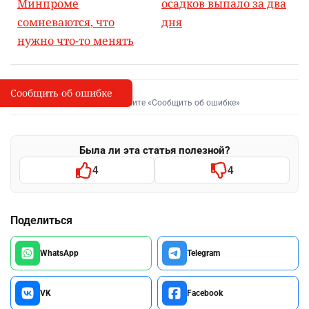
Минпроме
осадков выпало за два
сомневаются, что
дня
нужно что-то менять
Сообщить об ошибке
Сообщить об опечатке
I
Выделите фрагмент и нажмите «Сообщить об ошибке»
Была ли эта статья полезной?
4
4
Поделиться
WhatsApp
Telegram
VK
Facebook