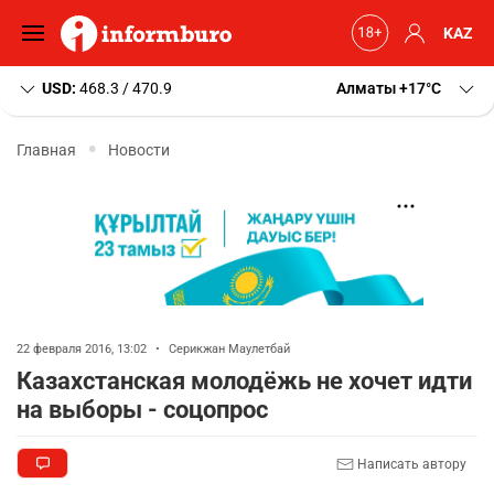
KAZ
USD:
468.3 / 470.9
Алматы
+17
C
Главная
Новости
22 февраля 2016, 13:02
•
Серикжан Маулетбай
Казахстанская молодёжь не хочет идти
на выборы - соцопрос
Написать автору