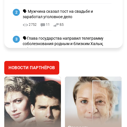
🗣 Мужчина сказал тост на свадьбе и
2
заработал уголовное дело
2752
11
85
🗣Глава государства направил телеграмму
3
соболезнования родным и близким Халық
қаһарманы Ивана Гапича
2618
2
42
НОВОСТИ ПАРТНЁРОВ
🇫🇷 Клуб ПСЖ объявил об открытии своей
4
футбольной академии в Астане
2629
2
39
🇺🇸🇯🇵 США и Япония провели совместную
5
интервенцию для спасения иены
2686
1
16
💬 Димаш Кудайберген ответил на критику
6