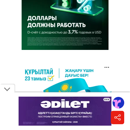
6 августа 2026, 10:45
•
Мария Пичененко
•
фото
Компания по управлению
возвращёнными активами продала
коттедж в Астане на аукционе по