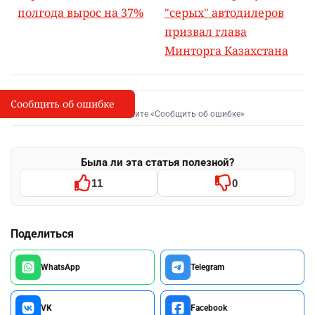
полгода вырос на 37%
"серых" автодилеров
призвал глава
Минторга Казахстана
Сообщить об ошибке
Сообщить об опечатке
I
Выделите фрагмент и нажмите «Сообщить об ошибке»
Была ли эта статья полезной?
11
0
Поделиться
WhatsApp
Telegram
VK
Facebook