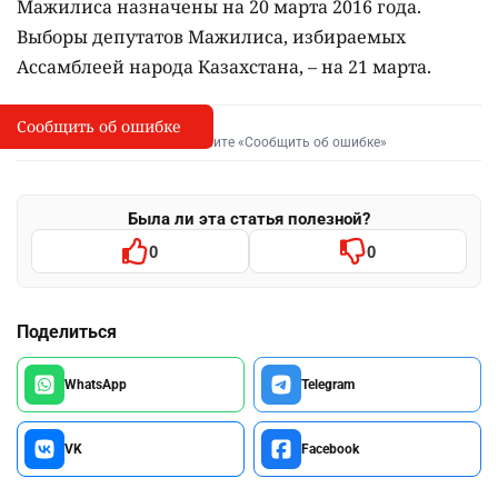
Мажилиса назначены на 20 марта 2016 года.
Выборы депутатов Мажилиса, избираемых
Ассамблеей народа Казахстана, – на 21 марта.
Сообщить об ошибке
Сообщить об опечатке
I
Выделите фрагмент и нажмите «Сообщить об ошибке»
Была ли эта статья полезной?
0
0
Поделиться
WhatsApp
Telegram
VK
Facebook