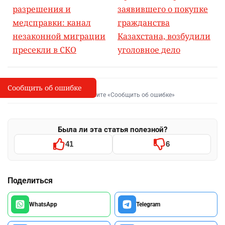
разрешения и
заявившего о покупке
медсправки: канал
гражданства
незаконной миграции
Казахстана, возбудили
пресекли в СКО
уголовное дело
Сообщить об ошибке
Сообщить об опечатке
I
Выделите фрагмент и нажмите «Сообщить об ошибке»
Была ли эта статья полезной?
41
6
Поделиться
WhatsApp
Telegram