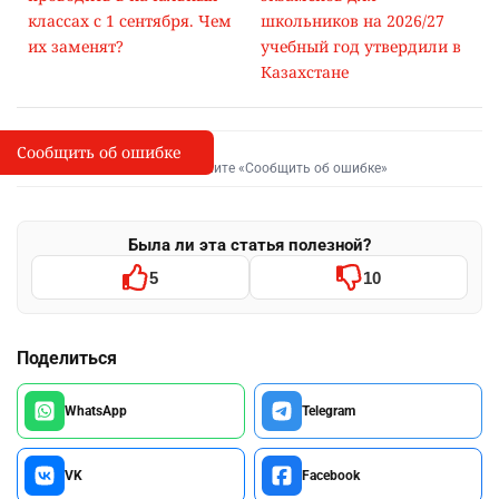
классах с 1 сентября. Чем
школьников на 2026/27
их заменят?
учебный год утвердили в
Казахстане
Сообщить об ошибке
Сообщить об опечатке
I
Выделите фрагмент и нажмите «Сообщить об ошибке»
Была ли эта статья полезной?
5
10
Поделиться
WhatsApp
Telegram
VK
Facebook