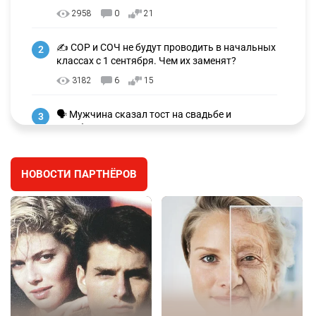
2958
0
21
✍️ СОР и СОЧ не будут проводить в начальных
2
классах с 1 сентября. Чем их заменят?
3182
6
15
🗣 Мужчина сказал тост на свадьбе и
3
заработал уголовное дело
2909
11
88
НОВОСТИ ПАРТНЁРОВ
⚠️ Доброе утро, друзья! Предлагаем обзор
4
главных новостей за 4 августа
2725
0
1
🗣Глава государства направил телеграмму
5
соболезнования родным и близким Халық
қаһарманы Ивана Гапича
2721
2
42