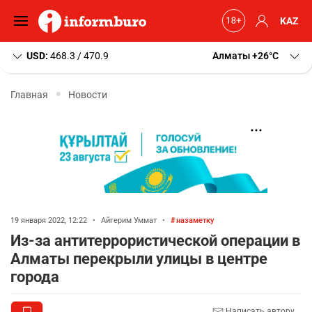
KAZ
USD:
468.3 / 470.9
Алматы
+26
C
Главная
Новости
19 января 2022, 12:22
•
Айгерим Уммат
•
назаметку
Из-за антитеррористической операции в
Алматы перекрыли улицы в центре
города
Написать автору