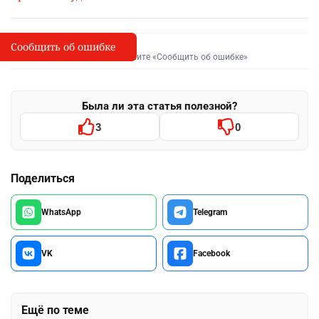
Сообщить об ошибке
Сообщить об опечатке
I
Выделите фрагмент и нажмите «Сообщить об ошибке»
Была ли эта статья полезной?
3
0
Поделиться
WhatsApp
Telegram
VK
Facebook
Ещё по теме