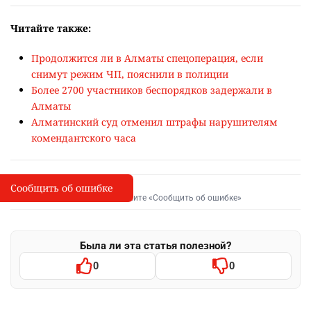
Читайте также:
Продолжится ли в Алматы спецоперация, если
снимут режим ЧП, пояснили в полиции
Более 2700 участников беспорядков задержали в
Алматы
Алматинский суд отменил штрафы нарушителям
комендантского часа
Сообщить об ошибке
Сообщить об опечатке
I
Выделите фрагмент и нажмите «Сообщить об ошибке»
Была ли эта статья полезной?
0
0