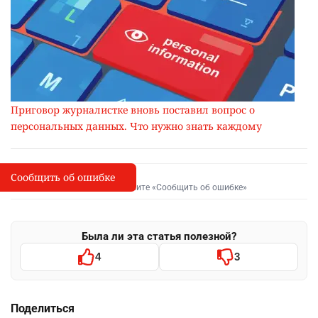
Приговор журналистке вновь поставил вопрос о
персональных данных. Что нужно знать каждому
Сообщить об ошибке
Сообщить об опечатке
I
Выделите фрагмент и нажмите «Сообщить об ошибке»
Была ли эта статья полезной?
4
3
Поделиться