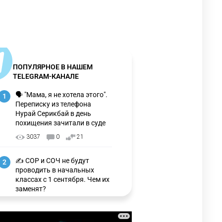
ПОПУЛЯРНОЕ В НАШЕМ
TELEGRAM-КАНАЛЕ
🗣 "Мама, я не хотела этого".
1
Переписку из телефона
Нурай Серикбай в день
похищения зачитали в суде
3037
0
21
✍️ СОР и СОЧ не будут
2
проводить в начальных
классах с 1 сентября. Чем их
заменят?
3204
6
15