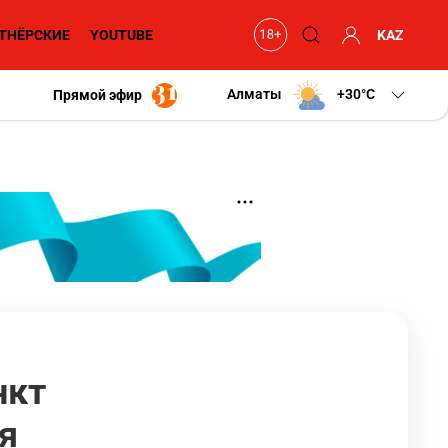
ТНЁРСКИЕ
YOUTUBE
KAZ
Алматы
+30
C
Прямой эфир
нкт
я