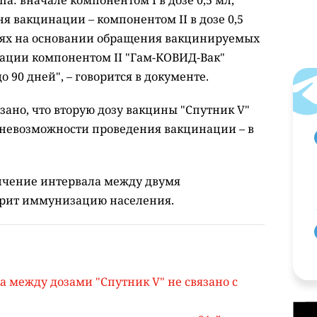
а: вначале компонентом I в дозе 0,5 мл,
дня вакцинации – компонентом II в дозе 0,5
чаях на основании обращения вакцинируемых
ации компонентом II "Гам-КОВИД-Вак"
до 90 дней", – говорится в документе.
зано, что вторую дозу вакцины "Спутник V"
ае невозможности проведения вакцинации – в
личение интервала между двумя
орит иммунизацию населения.
 между дозами "Спутник V" не связано с