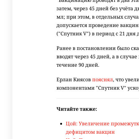
"Вакцинацию проводят в два этап
затем, через 45 дней без учёта 
мл; при этом, в отдельных слу
допускается проведение вакцин
("Спутник V") в период с 21 дня 
Ранее в постановлении было ска
вводят через 45 дней, а в случ
течение 90 дней.
Ерлан Киясов
пояснял
, что уве
компонентами "Спутник V" уск
Читайте также:
Цой: Увеличение промежутка
дефицитом вакцин