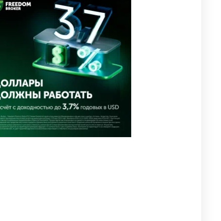
🗣 Мужчина сказал тост на
3
свадьбе и заработал
уголовное дело
2937
11
88
⚠️ Доброе утро, друзья!
4
Предлагаем обзор главных
новостей за 4 августа
2741
0
1
🗣Глава государства
5
направил телеграмму
соболезнования родным и
близким Халық қаһарманы
Ивана Гапича
2734
2
42
🇫🇷 Клуб ПСЖ объявил об
6
открытии своей футбольной
академии в Астане