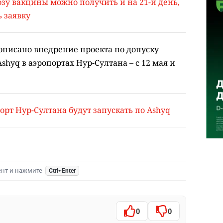
зу вакцины можно получить и на 21-й день,
 заявку
описано внедрение проекта по допуску
hyq в аэропортах Нур-Султана – с 12 мая и
порт Нур-Султана будут запускать по Ashyq
ент и нажмите
Ctrl+Enter
0
0