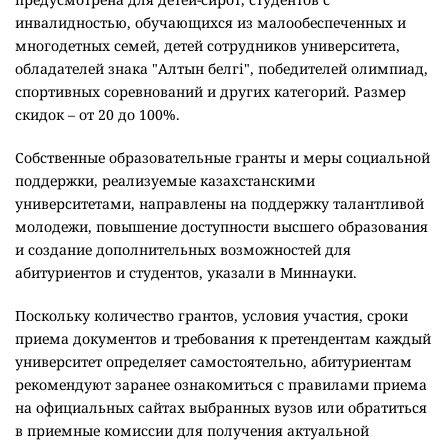
получателей ректорского гранта на 2026-2027 учебный год
будет определено по итогам конкурсного отбора
решением Ученого совета университета.
В Павлодарском педагогическом университете имени
Әлкея Марғұлана
фиксированное количество грантов не
устанавливают. Обладатели знака "Алтын белгі",
поступившие на образовательные программы по
подготовке учителей естественнонаучных дисциплин,
могут получить 100-процентную скидку на весь период
обучения при условии сохранения среднего балла GPA не
ниже 3,5.
Некоторые вузы наряду с грантами предоставляет
различные виды скидок на оплату обучения. В
Костанайском региональном университете имени
Ахмета Байтурсынулы
действуют программы "Қамқор",
"Көмек", "Жәрдем" и "Зерек", предусматривающие
поддержку детей-сирот, студентов с инвалидностью, детей
сотрудников университета, обучающихся из одной семьи