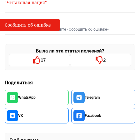
педагоги;
государственные служащие;
родители;
все желающие, независимо от профессии и
рода деятельности.
Марафон проводится на казахском и русском
языках.
Регистрация участников откроется в
сентябре этого года на официальном
сайте
проекта.
Кроме того, осенью в столице стартует серия
литературных встреч, общественных чтений,
книжных проектов, просветительских акций и
других мероприятий, цель которых –
повышение
интереса к чтению, поддержка отечественной
литературы и формирование культуры