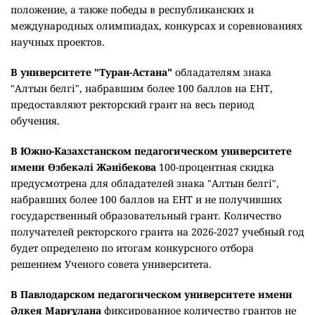
Satbayev University
для талантливой молодежи из
социально уязвимых слоев населения привлекает
образовательные гранты работодателей и компаний-
недропользователей. В 2025-2026 учебном году благодаря
заключенным договорам и соглашениям финансовую
поддержку получили более 538 студентов, продолживших
обучение за счёт компаний-недропользователей.
Приоритет при предоставлении грантов отдают
студентам из социально уязвимых слоев населения,
которые обучаются по образовательным программам,
входящим в перечень приоритетных специальностей
энергетической отрасли, утвержденный Министерством
энергетики. К этой категории относятся дети-сироты, лица
с инвалидностью, дети, оставшиеся без попечения
родителей, студенты, родители которых имеют
инвалидность или воспитывают детей с инвалидностью, а
также обучающиеся из неполных и многодетных семей.
Кроме того, университет предоставляет собственные
образовательные гранты и скидки на оплату обучения.