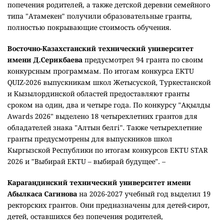
предлагаемых казахстанскими вузами, превышает 2000.
Каждый университет самостоятельно определяет
количество грантов, порядок их предоставления и
критерии отбора. При рассмотрении заявок учитываются
результаты Единого национального тестирования,
академические достижения, наличие знака "Алтын белгі",
победы в олимпиадах, научных, творческих и спортивных
конкурсах, а также социальный статус абитуриента.
Одну из крупнейших программ реализует
Международный казахско-турецкий университет
имени Ходжи Ахмета Яссауи
. На 2026-2027 учебный год
Турецкая Республика выделила 500 образовательных
квот. Приём документов на конкурс пройдет с 10 по 15
августа. Участниками могут стать граждане Казахстана,
имеющие сертификат ЕНТ, действительный для участия в
конкурсе на государственный образовательный грант, и
набравшие проходной балл, установленный
университетом.