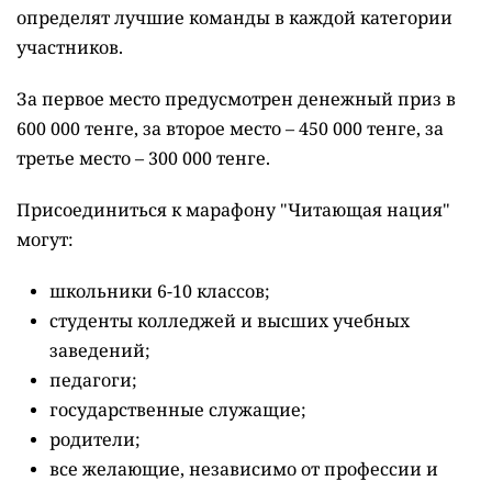
Фото Depositphotos.com
Столица одной из первых присоединилась к
масштабному республиканскому проекту
"Читающая нация".
Астана одной из первых присоединилась к
масштабному республиканскому проекту
"Читающая нация". Жители столицы теперь могут
участвовать в одноимённом марафоне и не только
повысить уровень своих знаний и эрудиции, но и
получить за это денежный приз,
сообщает
городской акимат.
Марафону "Читающая нация" стартует в сентябре.
Соответствующий меморандум ранее подписали
акимат столицы и общественный фонд "Кітап