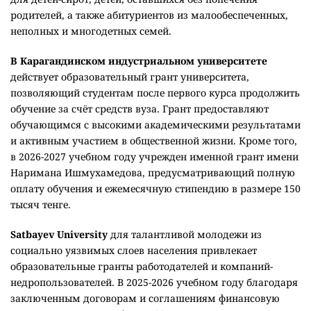
2026 и "Выбирай EKTU – выбирай будущее". –
Карагандинский технический университет имени
Абылкаса Сагинова
на 2026-2027 учебный год выделил 19
ректорских грантов. Они предназначены для детей-сирот,
детей, оставшихся без попечения родителей,
абитуриентов, набравших более 100 баллов на ЕНТ, но не
получивших государственный образовательный грант,
победителей республиканских олимпиад и победителей
внутренних олимпиад IQanat High School of Burabay.
Атырауский университет нефти и газа имени
С.Утебаева
для поддержки талантливых абитуриентов
выделил 20 ректорских образовательных грантов. Они
предназначены для победителей областных олимпиад по
общеобразовательным предметам, а также выпускников
школ "Зерделі". Инициатива направлена на поддержку
талантливой молодежи, создание дополнительных
возможностей для получения качественного высшего
образования и профессионального развития.