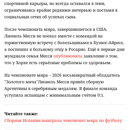
Фото с сайта news.sportbox.ru
Ему было 68 лет.
Отец легендарного аргентинского футболиста Лионеля
Месси, Хорсе Месси, умер в городе Росарио в 68 лет после
продолжительной болезни, сообщает
Infobae
.
Хорхе Месси был агентом сына на протяжении всей его
спортивной карьеры, но всегда оставался в тени,
ограничиваясь крайне редкими интервью и постами в
социальных сетях об успехах сына.
После чемпионата мира, завершившегося в США,
Лионель Месси не поехал вместе с командой на
торжественную встречу с болельщиками в Буэнос-Айресе,
а поспешил к больному отцу в Росарио. Ещё в первые дни