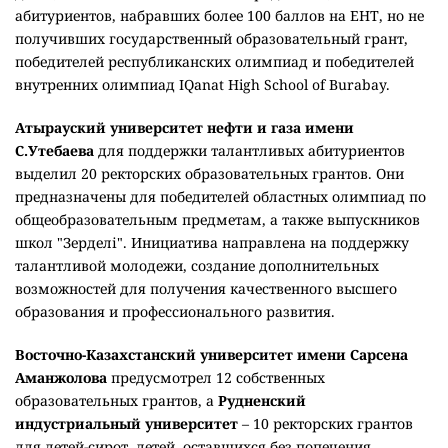
Кызылординский университет имени Коркыт ата
выделил 125 внутренних грантов победителям олимпиад
по IT-направлениям, проектов и конкурсов среди
талантливых школьников. Кроме того, два выпускника
организаций для детей-сирот и детей, оставшихся без
попечения родителей, а также детской деревни семейного
типа "Атамекен" получили образовательные гранты,
полностью покрывающие стоимость обучения.
Восточно-Казахстанский технический университет
имени Д.Серикбаева
предусмотрел 94 гранта по своим
конкурсным программам. По итогам конкурса EKTU
QUIZ-2026 выпускникам школ Жетысуской, Туркестанской
и Кызылординской областей предоставляют гранты
сроком на один, два и четыре года. По конкурсу "Ақылды
Awards 2026" выделено 18 четырехлетних грантов для
обладателей знака "Алтын белгі". Также четырехлетние
гранты предусмотрены для выпускников школ
Кыргызской Республики по итогам конкурсов EKTU STAR