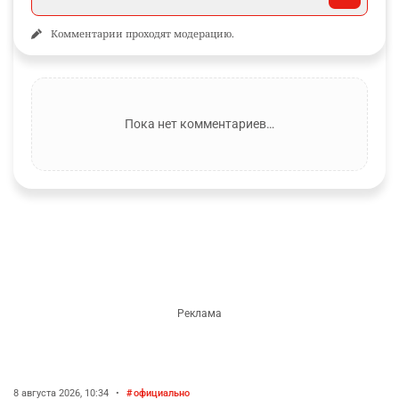
VK
Facebook
Ещё по теме
Новости и материалы Informburo.kz по связанным темам
АСТАНА
КНИГИ
ОБЩЕСТВО
ПОДПИШИТЕСЬ НА НАС
Informburo.kz на YouTube
Видео, интервью и объяснения важных событий.
Подписаться
КОММЕНТАРИИ