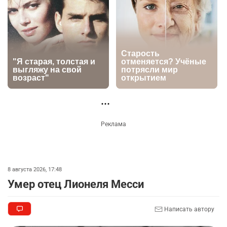
зачитали в суде
3229
0
22
🗣 Мужчина сказал тост на свадьбе и
3
заработал уголовное дело
3003
11
88
НОВОСТИ ПАРТНЁРОВ
🐏 Скота больше, а мясо дороже. Почему в
4
Казахстане продолжают расти цены на
баранину и конину
2676
5
18
⚠️ Доброе утро, друзья! Предлагаем обзор
5
главных новостей за 4 августа
2785
0
1
🗣Глава государства направил телеграмму
6
соболезнования родным и близким Халық
қаһарманы Ивана Гапича