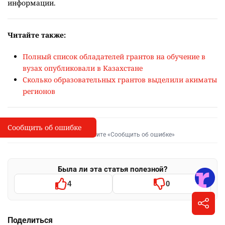
и обладателей знака "Алтын белгі". Размер скидок
составляет от 15 до 100%.
В Атырауском университете имени Х.Досмухамедова
скидки предоставляются по 14 категориям. Поддержка
предусмотрена для детей-сирот, студентов с
инвалидностью, обучающихся из малообеспеченных и
многодетных семей, детей сотрудников университета,
обладателей знака "Алтын белгі", победителей олимпиад,
спортивных соревнований и других категорий. Размер
скидок – от 20 до 100%.
Собственные образовательные гранты и меры социальной
поддержки, реализуемые казахстанскими
университетами, направлены на поддержку талантливой
молодежи, повышение доступности высшего образования
и создание дополнительных возможностей для
абитуриентов и студентов, указали в Миннауки.
Поскольку количество грантов, условия участия, сроки