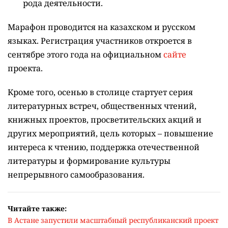
оқитын ұлт – Читающая нация".
За полгода
участникам марафона предстоит прочитать 15
книг, а затем пройти тестирование и серию
интеллектуальных квизов. По итогам испытаний
определят лучшие команды в каждой категории
участников.
За первое место предусмотрен денежный приз в
600 000 тенге, за второе место – 450 000 тенге, за
третье место – 300 000 тенге.
Присоединиться к марафону "Читающая нация"
могут:
школьники 6-10 классов;
студенты колледжей и высших учебных
заведений;