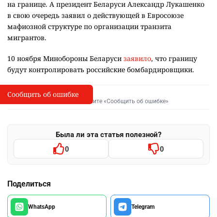
на границе. А президент Беларуси Александр Лукашенко
в свою очередь заявил о действующей в Евросоюзе
мафиозной структуре по организации транзита
мигрантов.
10 ноября Минобороны Беларуси
заявило
, что границу
будут контролировать российские бомбардировщики.
Сообщить об ошибке
Сообщить об опечатке
I
Выделите фрагмент и нажмите «Сообщить об ошибке»
Была ли эта статья полезной?
0
0
Поделиться
WhatsApp
Telegram