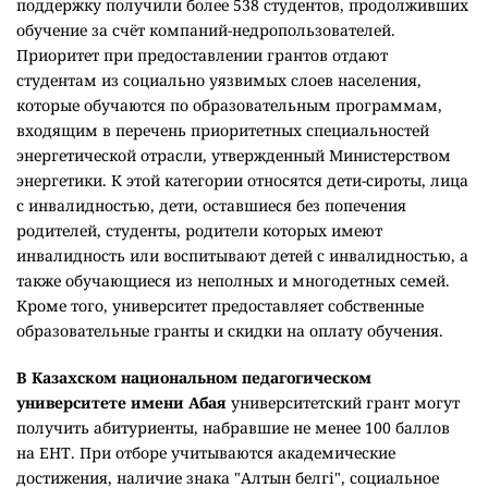
Восточно-Казахстанский университет имени Сарсена
Аманжолова
предусмотрел 12 собственных
образовательных грантов, а
Рудненский
индустриальный университет
– 10 ректорских грантов
для детей-сирот, детей, оставшихся без попечения
родителей, а также абитуриентов из малообеспеченных,
неполных и многодетных семей.
В Карагандинском индустриальном университете
действует образовательный грант университета,
позволяющий студентам после первого курса продолжить
обучение за счёт средств вуза. Грант предоставляют
обучающимся с высокими академическими результатами
и активным участием в общественной жизни. Кроме того,
в 2026-2027 учебном году учрежден именной грант имени
Наримана Ишмухамедова, предусматривающий полную
оплату обучения и ежемесячную стипендию в размере 150
тысяч тенге.