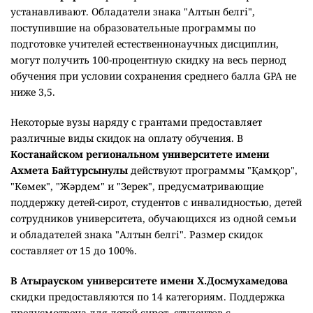
В Казахском национальном педагогическом
университете имени Абая
университетский грант могут
получить абитуриенты, набравшие не менее 100 баллов
на ЕНТ. При отборе учитываются академические
достижения, наличие знака "Алтын белгі", социальное
положение, а также победы в республиканских и
международных олимпиадах, конкурсах и соревнованиях
научных проектов.
В университете "Туран-Астана"
обладателям знака
"Алтын белгі", набравшим более 100 баллов на ЕНТ,
предоставляют ректорский грант на весь период
обучения.
В Южно-Казахстанском педагогическом университете
имени Өзбекәлі Жәнібекова
100-процентная скидка
предусмотрена для обладателей знака "Алтын белгі",
набравших более 100 баллов на ЕНТ и не получивших
государственный образовательный грант. Количество