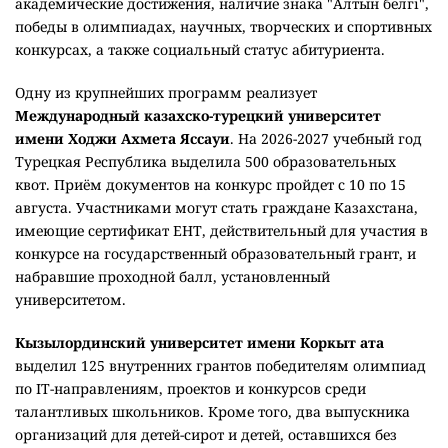
Фото Depositphotos.com
В приоритете – обладатели знака "Алтын белгі",
победители олимпиад и дети из социально
уязвимых категорий семей.
Помимо государственных образовательных грантов,
выделяемых за счет республиканского бюджета и средств
местных исполнительных органов, высшие учебные
заведения Казахстана предоставляют абитуриентам
собственные образовательные гранты, скидки на оплату
обучения и именные стипендии,
сообщает
Министерство
науки и высшего образования РК.
В 2026 году общее количество ректорских,
университетских и внутренних образовательных грантов,