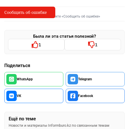
Сообщить об ошибке
Сообщить об опечатке
I
Выделите фрагмент и нажмите «Сообщить об ошибке»
Была ли эта статья полезной?
1
1
Поделиться
WhatsApp
Telegram
VK
Facebook
Ещё по теме
Новости и материалы Informburo.kz по связанным темам