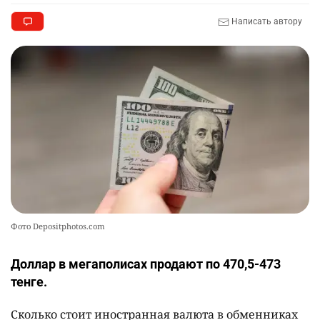
так". Как дьявольские черви меняют наше
представление о жизни на Земле
Написать автору
2518
0
13
Жителя Костанайской области осудили за
10
установку Sim-Box
2409
0
25
Фото Depositphotos.com
Доллар в мегаполисах продают по 470,5-473
тенге.
Сколько стоит иностранная валюта в обменниках