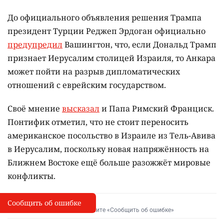
До официального объявления решения Трампа
президент Турции Реджеп Эрдоган официально
предупредил
Вашингтон, что, если Дональд Трамп
признает Иерусалим столицей Израиля, то Анкара
может пойти на разрыв дипломатических
отношений с еврейским государством.
Своё мнение
высказал
и Папа Римский Франциск.
Понтифик отметил, что не стоит переносить
американское посольство в Израиле из Тель-Авива
в Иерусалим, поскольку новая напряжённость на
Ближнем Востоке ещё больше разожжёт мировые
конфликты.
Сообщить об ошибке
Сообщить об опечатке
I
Выделите фрагмент и нажмите «Сообщить об ошибке»