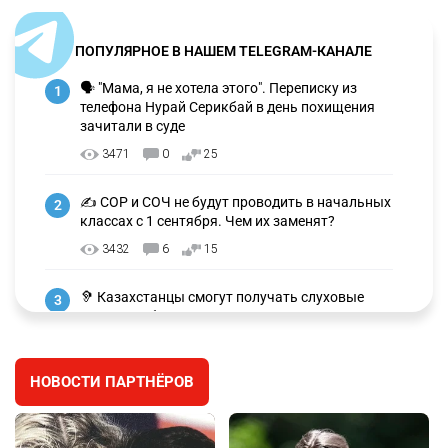
ПОПУЛЯРНОЕ В НАШЕМ TELEGRAM-КАНАЛЕ
🗣 "Мама, я не хотела этого". Переписку из
1
телефона Нурай Серикбай в день похищения
зачитали в суде
3471
0
25
✍️ СОР и СОЧ не будут проводить в начальных
2
классах с 1 сентября. Чем их заменят?
3432
6
15
🦻 Казахстанцы смогут получать слуховые
3
аппараты без инвалидности
2609
3
28
НОВОСТИ ПАРТНЁРОВ
🐏 Скота больше, а мясо дороже. Почему в
4
Казахстане продолжают расти цены на
баранину и конину