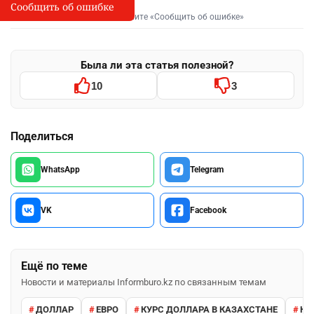
Сообщить об ошибке
Сообщить об опечатке
I
Выделите фрагмент и нажмите «Сообщить об ошибке»
Была ли эта статья полезной?
10
3
Поделиться
WhatsApp
Telegram
VK
Facebook
Ещё по теме
Новости и материалы Informburo.kz по связанным темам
ДОЛЛАР
ЕВРО
КУРС ДОЛЛАРА В КАЗАХСТАНЕ
КУ