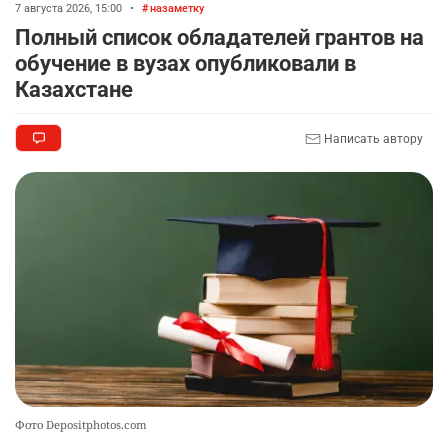
7 августа 2026, 15:00
•
назаметку
Полный список обладателей грантов на
🚗 Казахстанцев убедили оформить
8
обучение в вузах опубликовали в
автокредиты за вознаграждение
Казахстане
2725
0
11
Написать автору
🦻 Казахстанцы смогут получать слуховые
9
аппараты без инвалидности
2403
1
26
💻 В школах Казахстана изменили название и
10
содержание некоторых предметов
2449
3
19
Фото Depositphotos.com