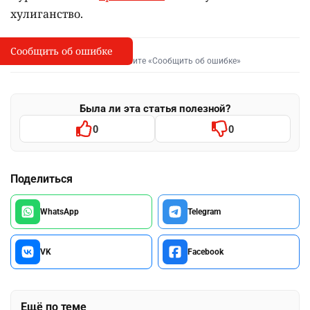
хулиганство.
Сообщить об ошибке
Сообщить об опечатке
I
Выделите фрагмент и нажмите «Сообщить об ошибке»
Была ли эта статья полезной?
0
0
Поделиться
WhatsApp
Telegram
VK
Facebook
Ещё по теме