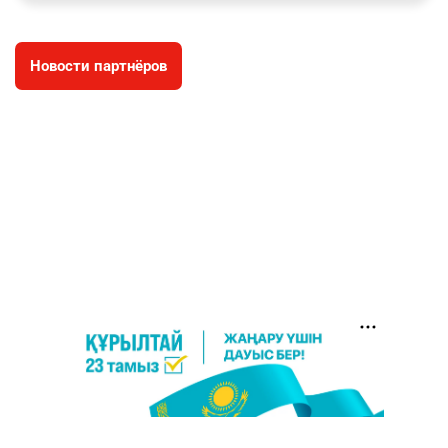
заработал уголовное дело
2987
11
88
Новости партнёров
🐏 Скота больше, а мясо дороже. Почему в
4
Казахстане продолжают расти цены на
баранину и конину
2647
5
17
⚠️ Доброе утро, друзья! Предлагаем обзор
5
главных новостей за 4 августа
2773
0
1
🗣Глава государства направил телеграмму
6
соболезнования родным и близким Халық
қаһарманы Ивана Гапича
2758
2
42
🇫🇷 Клуб ПСЖ объявил об открытии своей
7
футбольной академии в Астане
2803
2
40