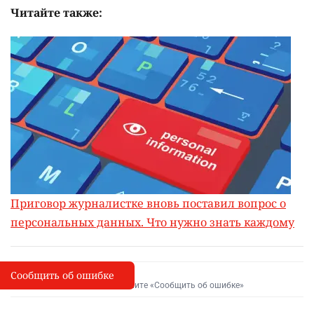
Читайте также:
Приговор журналистке вновь поставил вопрос о
персональных данных. Что нужно знать каждому
Сообщить об ошибке
Сообщить об опечатке
I
Выделите фрагмент и нажмите «Сообщить об ошибке»