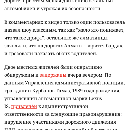
дороге, при этом мешая движению остальных
автомобилей и угрожая их безопасности.
В комментариях к видео только один пользователь
назвал шоу классным, так как "мало кто понимает,
что такое дрифт", остальные же алматинцы
заявляли, что на дорогах Алматы творится бардак,
и требовали наказать обоих водителей.
Двое местных жителей были оперативно
обнаружены и
задержаны
вчера вечером. По
данным Управления административной полиции,
гражданин Курбанов Тамаз, 1989 года рождения,
управлявший автомашиной марки Lexus
IS,
привлечён
к административной
ответственности за следующие правонарушения:
нарушение участниками дорожного движения
ПДД, повлекшее создание аварийной ситуации,