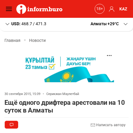
KAZ
USD:
468.7 / 471.3
Алматы
+29
C
Главная
Новости
30 сентября 2015, 15:09
•
Серикжан Маулетбай
Ещё одного дрифтера арестовали на 10
суток в Алматы
Написать автору