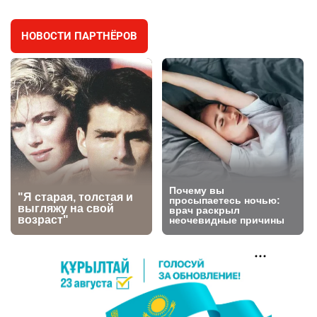
2976
11
88
НОВОСТИ ПАРТНЁРОВ
🐏 Скота больше, а мясо дороже. Почему в
4
Казахстане продолжают расти цены на
баранину и конину
2635
5
17
⚠️ Доброе утро, друзья! Предлагаем обзор
5
главных новостей за 4 августа
2762
0
1
🗣Глава государства направил телеграмму
6
соболезнования родным и близким Халық
қаһарманы Ивана Гапича
2751
2
42
🇫🇷 Клуб ПСЖ объявил об открытии своей
7
футбольной академии в Астане
2796
2
40