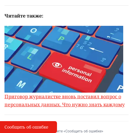
Читайте также:
Приговор журналистке вновь поставил вопрос о
персональных данных. Что нужно знать каждому
Сообщить об ошибке
Сообщить об опечатке
I
Выделите фрагмент и нажмите «Сообщить об ошибке»