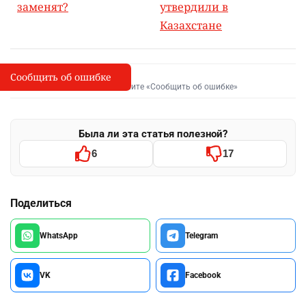
заменят?
утвердили в
Казахстане
Сообщить об ошибке
Сообщить об опечатке
I
Выделите фрагмент и нажмите «Сообщить об ошибке»
Была ли эта статья полезной?
6
17
Поделиться
WhatsApp
Telegram
VK
Facebook