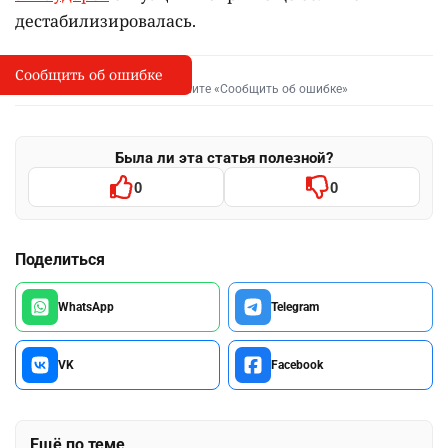
дестабилизировалась.
Сообщить об ошибке
Сообщить об опечатке
I
Выделите фрагмент и нажмите «Сообщить об ошибке»
Была ли эта статья полезной?
0
0
Поделиться
WhatsApp
Telegram
VK
Facebook
Ещё по теме