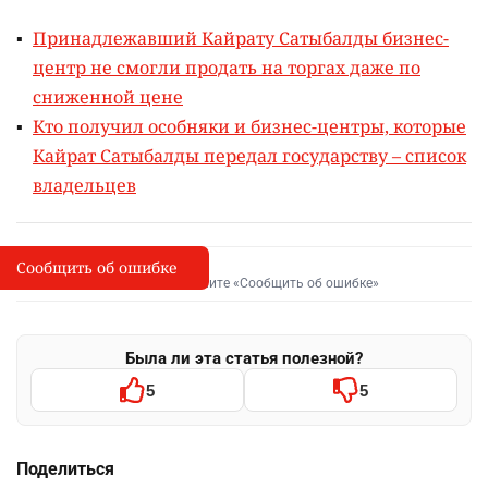
Принадлежавший Кайрату Сатыбалды бизнес-
центр не смогли продать на торгах даже по
сниженной цене
Кто получил особняки и бизнес-центры, которые
Кайрат Сатыбалды передал государству – список
владельцев
Сообщить об ошибке
Сообщить об опечатке
I
Выделите фрагмент и нажмите «Сообщить об ошибке»
Была ли эта статья полезной?
5
5
Поделиться