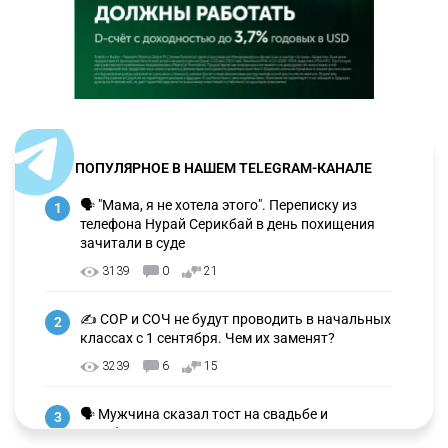
ПОПУЛЯРНОЕ В НАШЕМ TELEGRAM-КАНАЛЕ
🗣 "Мама, я не хотела этого". Переписку из
1
телефона Нурай Серикбай в день похищения
зачитали в суде
3139
0
21
✍️ СОР и СОЧ не будут проводить в начальных
2
классах с 1 сентября. Чем их заменят?
3239
6
15
🗣 Мужчина сказал тост на свадьбе и
3
заработал уголовное дело