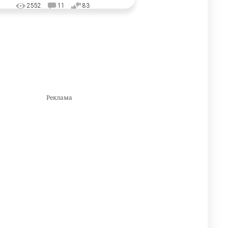
2552
11
83
🇺🇸🇯🇵 США и Япония
3
провели совместную
интервенцию для спасения
иены
2658
1
16
💬 Димаш Кудайберген
4
ответил на критику нового
клипа
2684
6
77
❌ США готовят закон об
5
экстренном отключении ИИ
2751
1
39
⚠️ Доброе утро, друзья!
6
Предлагаем обзор главных
новостей за 4 августа