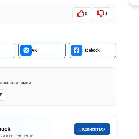
0
0
VK
Facebook
 связанным темам
Е
book
Подписаться
ия в вашей ленте.