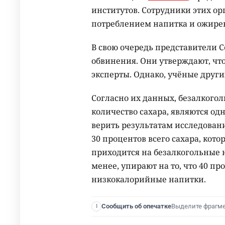
институтов. Сотрудники этих о
потреблением напитка и ожире
В свою очередь представители 
обвинения. Они утверждают, чт
эксперты. Однако, учёные друг
Согласно их данных, безалкого
количество сахара, являются од
верить результатам исследовани
30 процентов всего сахара, кото
приходится на безалкогольные н
менее, упирают на то, что 40 пр
низкокалорийные напитки.
Выделите фрагм
Сообщить об опечатке
I