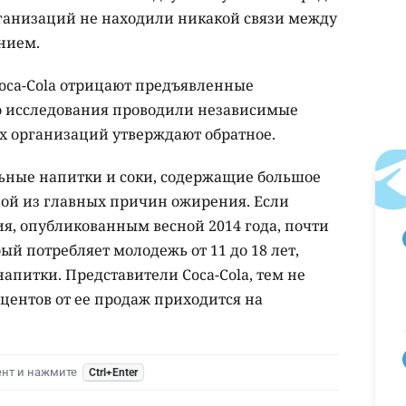
рганизаций не находили никакой связи между
нием.
Coca-Cola отрицают предъявленные
о исследования проводили независимые
их организаций утверждают обратное.
льные напитки и соки, содержащие большое
ной из главных причин ожирения. Если
я, опубликованным весной 2014 года, почти
рый потребляет молодежь от 11 до 18 лет,
апитки. Представители Coca-Cola, тем не
оцентов от ее продаж приходится на
ент и нажмите
Ctrl+Enter