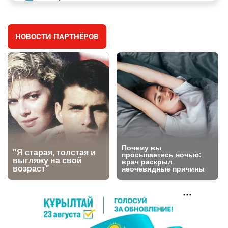
заработал уголовное дело
3022
11
88
НОВОСТИ ПАРТНЁРОВ
🐏 Скота больше, а мясо дороже. Почему в
4
Казахстане продолжают расти цены на
баранину и конину
2707
5
18
⚠️ Доброе утро, друзья! Предлагаем обзор
5
главных новостей за 4 августа
2804
0
1
🗣Глава государства направил телеграмму
6
соболезнования родным и близким Халық
қаһарманы Ивана Гапича
2779
2
42
🇫🇷 Клуб ПСЖ объявил об открытии своей
7
футбольной академии в Астане