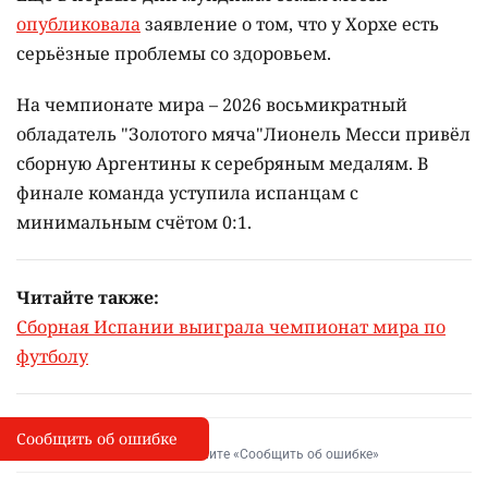
опубликовала
заявление о том, что у Хорхе есть
серьёзные проблемы со здоровьем.
На чемпионате мира – 2026 восьмикратный
обладатель "Золотого мяча"Лионель Месси привёл
сборную Аргентины к серебряным медалям. В
финале команда уступила испанцам с
минимальным счётом 0:1.
Читайте также:
Сборная Испании выиграла чемпионат мира по
футболу
Сообщить об ошибке
Сообщить об опечатке
I
Выделите фрагмент и нажмите «Сообщить об ошибке»