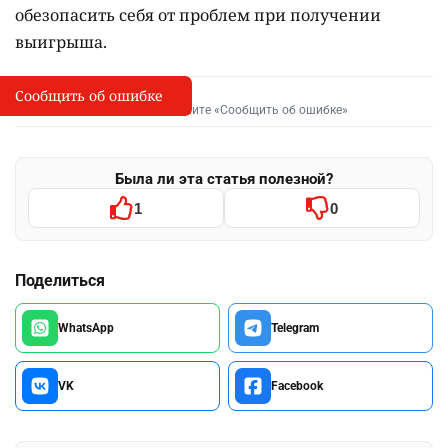
обезопасить себя от проблем при получении
выигрыша.
Сообщить об ошибке
Сообщить об опечатке
I
Выделите фрагмент и нажмите «Сообщить об ошибке»
Была ли эта статья полезной?
1
0
Поделиться
WhatsApp
Telegram
VK
Facebook