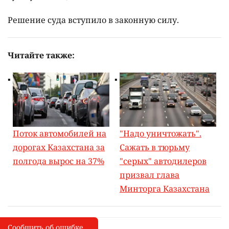
Решение суда вступило в законную силу.
Читайте также:
Поток автомобилей на
"Надо уничтожать".
дорогах Казахстана за
Сажать в тюрьму
полгода вырос на 37%
"серых" автодилеров
призвал глава
Минторга Казахстана
Сообщить об ошибке
Сообщить об опечатке
I