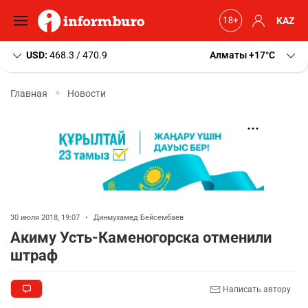
KAZ
USD:
468.3 / 470.9
Алматы
+17
C
Главная
Новости
30 июля 2018, 19:07
•
Динмухамед Бейсембаев
Акиму Усть-Каменогорска отменили
штраф
Написать автору