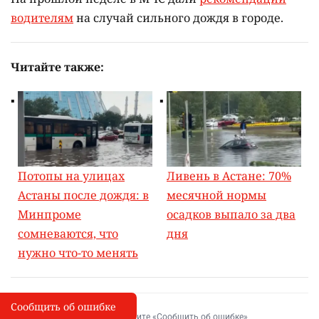
водителям
на случай сильного дождя в городе.
Читайте также:
Потопы на улицах
Ливень в Астане: 70%
Астаны после дождя: в
месячной нормы
Минпроме
осадков выпало за два
сомневаются, что
дня
нужно что-то менять
Сообщить об ошибке
Сообщить об опечатке
I
Выделите фрагмент и нажмите «Сообщить об ошибке»