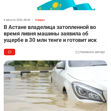
Казахстане продолжают расти цены на
баранину и конину
2394
5
17
6 августа 2026, 08:40
•
видео
🏠 Оправданному пастуху из Актобе подарили
8
В Астане владелица затопленной во
квартиру
время ливня машины заявила об
2301
7
71
ущербе в 30 млн тенге и готовит иск
🎬 Умер известный казахстанский
9
Написать автору
кинорежиссёр Ардак Амиркулов
2284
0
50
🌟 Ступень ракеты SpaceX врежется в Луну
10
2340
1
22