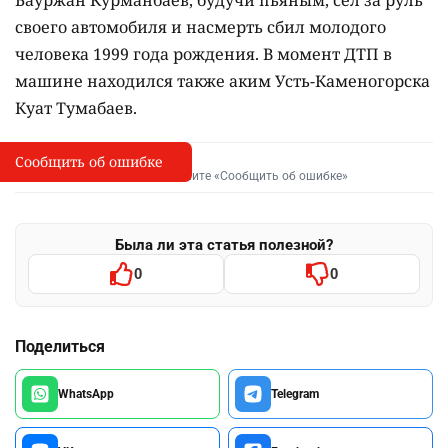
своего автомобиля и насмерть сбил молодого
человека 1999 года рождения. В момент ДТП в
машине находился также аким Усть-Каменогорска
Куат Тумабаев.
Сообщить об ошибке
Сообщить об опечатке
I
Выделите фрагмент и нажмите «Сообщить об ошибке»
Была ли эта статья полезной?
0
0
Поделиться
WhatsApp
Telegram