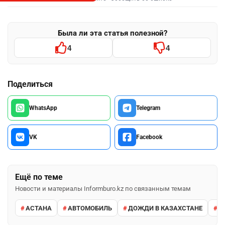
Была ли эта статья полезной?
4
4
Поделиться
WhatsApp
Telegram
VK
Facebook
Ещё по теме
Новости и материалы Informburo.kz по связанным темам
АСТАНА
АВТОМОБИЛЬ
ДОЖДИ В КАЗАХСТАНЕ
М