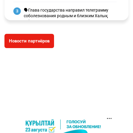
🗣Глава государства направил телеграмму
3
соболезнования родным и близким Халық
қаһарманы Ивана Гапича
2618
2
42
Новости партнёров
🇫🇷 Клуб ПСЖ объявил об открытии своей
4
футбольной академии в Астане
2629
2
39
🇺🇸🇯🇵 США и Япония провели совместную
5
интервенцию для спасения иены
2686
1
16
💬 Димаш Кудайберген ответил на критику
6
нового клипа
2717
6
77
🐏 Скота больше, а мясо дороже. Почему в
7