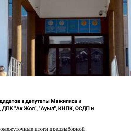
дидатов в депутаты Мажилиса и
, ДПК "Ак Жол", "Ауыл", КНПК, ОСДП и
промежуточные итоги предвыборной