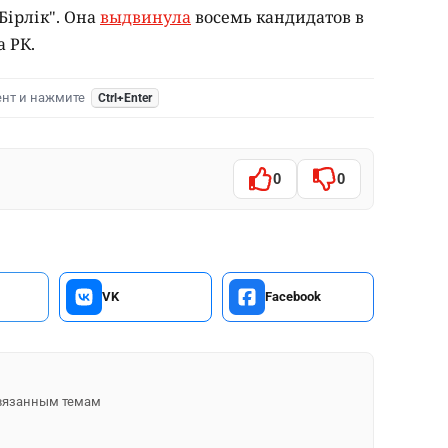
Бірлік". Она
выдвинула
восемь кандидатов в
а РК.
ент и нажмите
Ctrl+Enter
0
0
VK
Facebook
 связанным темам