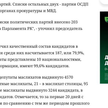
артий. Списки остальных двух - партии ОСДП
в органах прокуратуры и МВД.
писки политических партий внесено 203
 Парламента РК", - уточнил председатель
учил качественный состав кандидатов в
 среди них насчитывается 187, или 79,9%,
даты представлены 10 национальностями,
формации, имеют 99,6% кандидатов.
депутаты маслихатов выдвинуто 4570
стные маслихаты, 21 – в маслихат столицы, 95
е маслихаты выдвинуто 3244 кандидата, в
датов. Отмечается, то за первые 20 дней с
и по сравнению с тем же периодом прошлого