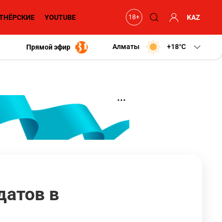
ТНЁРСКИЕ
YOUTUBE
KAZ
Алматы
+18
C
Прямой эфир
датов в