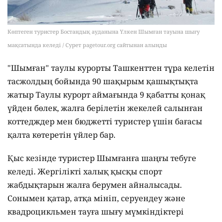
Көптеген туристер Бостандық ауданына Үлкен Шымған тауына шығу
мақсатында келеді / Сурет pagetour.org сайтынан алынды
"Шымған" таулы курорты Ташкенттен тұра келетін
тасжолдың бойында 90 шақырым қашықтықта
жатыр Таулы курорт аймағында 9 қабатты қонақ
үйден бөлек, жалға берілетін жекелей салынған
коттедждер мен бюджетті туристер үшін бағасы
қалта көтеретін үйлер бар.
Қыс кезінде туристер Шымғанға шаңғы тебуге
келеді. Жергілікті халық қысқы спорт
жабдықтарын жалға берумен айналысады.
Сонымен қатар, атқа мініп, серуендеу және
квадроцикльмен тауға шығу мүмкіндіктері