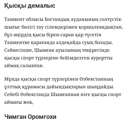
Қысқы демалыс
Ташкент облысы Бостандық ауданының солтүстік-
шығыс бөлігі тау сілемдерімен қоршалғандықтан,
бұл өңірдің қысы бірен-саран қар түсетін
Ташкентке қарағанда әлдеқайда суық болады.
Сәйкесінше, Шымған ауылының төңірегінде
қысқы спорт түрлеріне бейімделген курортты
аймақ салынған.
Мұнда қысқы спорт түрлерінен Өзбекстанның
ұлттық құрамасы дайындықтарын шыңдайды.
Себебі Өзбекстанда Шымғаннан өзге қысқы спорт
аймағы жоқ.
Чимган Оромгохи