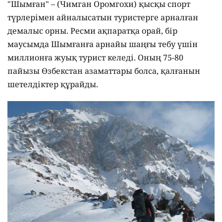
"Шымған" – (Чимган Оромгохи) қысқы спорт
түрлерімен айналысатын туристерге арналған
демалыс орны. Ресми ақпаратқа орай, бір
маусымда Шымғанға арнайы шаңғы тебу үшін
миллионға жуық турист келеді. Оның 75-80
пайызы Өзбекстан азаматтары болса, қалғанын
шетелдіктер құрайды.