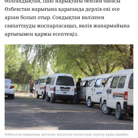
болғандықтан, ішкі нарықтағы бензин бағасы
Өзбекстан нарығына қарағанда дерлік екі есе
арзан болып отыр. Сондықтан көлікпен
саяхаттауды жоспарласаңыз, көлік жанармайына
артығымен қаржы есептеңіз.
Өзбекстан нарығына шетелде жасалған көліктерді кіргізу құны қымбат