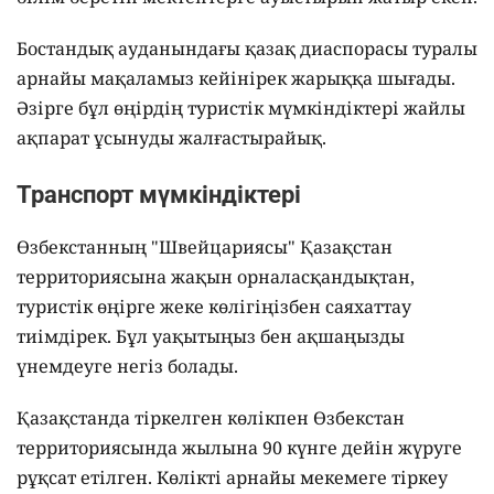
Бостандық ауданындағы қазақ диаспорасы туралы
арнайы мақаламыз кейінірек жарыққа шығады.
Әзірге бұл өңірдің туристік мүмкіндіктері жайлы
ақпарат ұсынуды жалғастырайық.
Транспорт мүмкіндіктері
Өзбекстанның "Швейцариясы" Қазақстан
территориясына жақын орналасқандықтан,
туристік өңірге жеке көлігіңізбен саяхаттау
тиімдірек. Бұл уақытыңыз бен ақшаңызды
үнемдеуге негіз болады.
Қазақстанда тіркелген көлікпен Өзбекстан
территориясында жылына 90 күнге дейін жүруге
рұқсат етілген. Көлікті арнайы мекемеге тіркеу