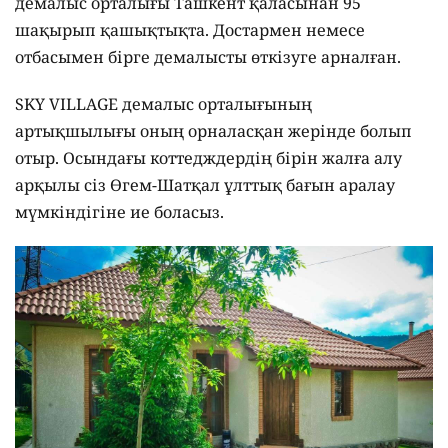
демалыс орталығы Ташкент қаласынан 95
шақырып қашықтықта. Достармен немесе
отбасымен бірге демалысты өткізуге арналған.
SKY VILLAGE демалыс орталығының
артықшылығы оның орналасқан жерінде болып
отыр. Осындағы коттедждердің бірін жалға алу
арқылы сіз Өгем-Шатқал ұлттық бағын аралау
мүмкіндігіне ие боласыз.