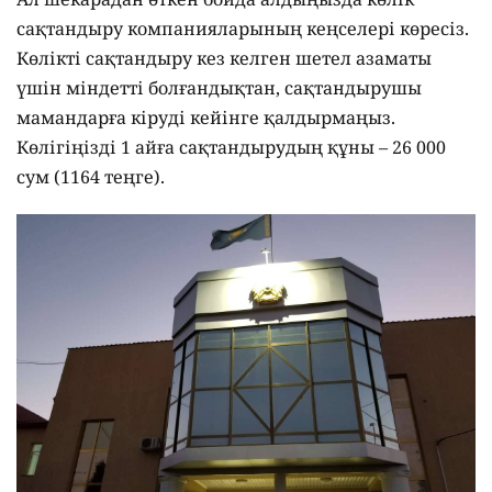
сақтандыру компанияларының кеңселері көресіз.
Көлікті сақтандыру кез келген шетел азаматы
үшін міндетті болғандықтан, сақтандырушы
мамандарға кіруді кейінге қалдырмаңыз.
Көлігіңізді 1 айға сақтандырудың құны – 26 000
сум (1164 теңге).