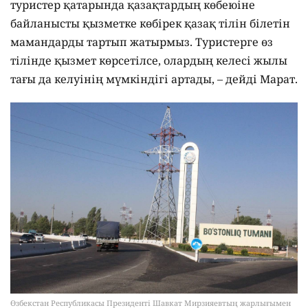
туристер қатарында қазақтардың көбеюіне
байланысты қызметке көбірек қазақ тілін білетін
мамандарды тартып жатырмыз. Туристерге өз
тілінде қызмет көрсетілсе, олардың келесі жылы
тағы да келуінің мүмкіндігі артады, – дейді Марат.
Өзбекстан Республикасы Президенті Шавкат Мирзияевтың жарлығымен