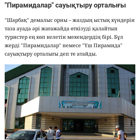
"Пирамидалар" сауықтыру орталығы
"Шарбақ" демалыс орны – жаздың ыстық күндерін
таза ауада әрі жағажайда өткізуді қалайтын
туристер ең көп келетін мекендердің бірі. Бұл
жерді "Пирамидалар" немесе "Үш Пирамида"
сауықтыру орталығы деп те атайды.