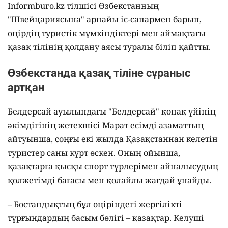
Informburo.kz тілшісі Өзбекстанның
"Швейцариясына" арнайы іс-сапармен барып,
өңірдің туристік мүмкіндіктері мен аймақтағы
қазақ тілінің қолдану аясы туралы біліп қайтты.
Өзбекстанда қазақ тіліне сұраныс
артқан
Белдерсай ауылындағы "Белдерсай" қонақ үйінің
әкімдігінің жетекшісі Марат есімді азаматтың
айтуынша, соңғы екі жылда Қазақстаннан келетін
туристер саны күрт өскен. Оның ойынша,
қазақтарға қысқы спорт түрлерімен айналысудың
қолжетімді бағасы мен қолайлы жағдай ұнайды.
– Бостандықтың бұл өңіріндегі жергілікті
тұрғындардың басым бөлігі – қазақтар. Келуші