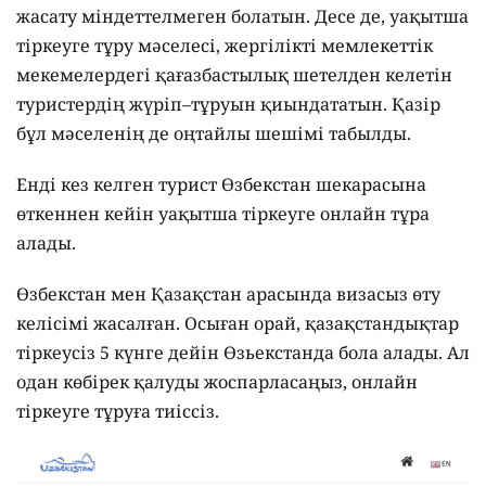
жасату міндеттелмеген болатын. Десе де, уақытша
тіркеуге тұру мәселесі, жергілікті мемлекеттік
мекемелердегі қағазбастылық шетелден келетін
туристердің жүріп–тұруын қиындататын. Қазір
бұл мәселенің де оңтайлы шешімі табылды.
Енді кез келген турист Өзбекстан шекарасына
өткеннен кейін уақытша тіркеуге онлайн тұра
алады.
Өзбекстан мен Қазақстан арасында визасыз өту
келісімі жасалған. Осыған орай, қазақстандықтар
тіркеусіз 5 күнге дейін Өзьекстанда бола алады. Ал
одан көбірек қалуды жоспарласаңыз, онлайн
тіркеуге тұруға тиіссіз.