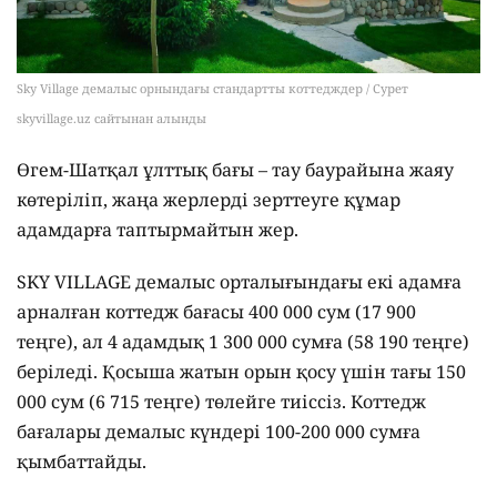
Sky Village демалыс орнындағы стандартты коттедждер / Сурет
skyvillage.uz сайтынан алынды
Өгем-Шатқал ұлттық бағы – тау баурайына жаяу
көтеріліп, жаңа жерлерді зерттеуге құмар
адамдарға таптырмайтын жер.
SKY VILLAGE демалыс орталығындағы екі адамға
арналған коттедж бағасы 400 000 сум (17 900
теңге), ал 4 адамдық 1 300 000 сумға (58 190 теңге)
беріледі. Қосыша жатын орын қосу үшін тағы 150
000 сум (6 715 теңге) төлейге тиіссіз. Коттедж
бағалары демалыс күндері 100-200 000 сумға
қымбаттайды.