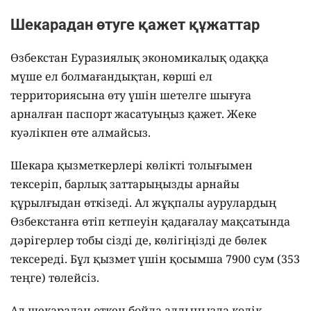
Шекарадан өтуге қажет құжаттар
Өзбекстан Еуразиялық экономикалық одаққа
мүше ел болмағандықтан, көрші ел
территориясына өту үшін шетелге шығуға
арналған паспорт жасатуыңыз қажет. Жеке
куәлікпен өте алмайсыз.
Шекара қызметкерлері көлікті толығымен
тексеріп, барлық заттарыңызды арнайы
құрылғыдан өткізеді. Ал жұқпалы аурулардың
Өзбекстанға өтіп кетпеуін қадағалау мақсатында
дәрігерлер тобы сізді де, көлігіңізді де бөлек
тексереді. Бұл қызмет үшін қосымша 7900 сум (353
теңге) төлейсіз.
Ал шекарадан өткен бойда алдыңызда көлік