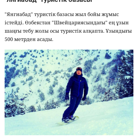
"Янгиабад" туристік базасы жыл бойы жұмыс
істейді. Өзбекстан "Швейцариясындағы" ең ұзын
шаңғы тебу жолы осы туристік алқапта. Ұзындығы
500 метрден асады.