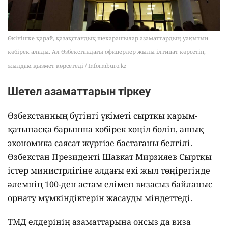
Өкінішке қарай, қазақстандық шекарашылар азаматтардың уақытын
көбірек алады. Ал Өзбекстандағы офицерлер жылы ілтипат көрсетіп,
жылдам қызмет көрсетеді / Informburo.kz
Шетел азаматтарын тіркеу
Өзбекстанның бүгінгі үкіметі сыртқы қарым-
қатынасқа барынша көбірек көңіл бөліп, ашық
экономика саясат жүргізе бастағаны белгілі.
Өзбекстан Президенті Шавкат Мирзияев Сыртқы
істер министрлігіне алдағы екі жыл төңірегінде
әлемнің 100-ден астам елімен визасыз байланыс
орнату мүмкіндіктерін жасауды міндеттеді.
ТМД елдерінің азаматтарына онсыз да виза