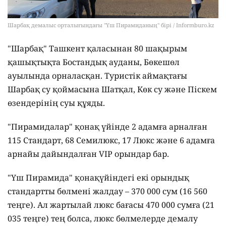
Шарбақ демалыс орталығындағы "Үш Пирамиданың" бірі / Informburo.kz
"Шарбақ" Ташкент қаласынан 80 шақырым
қашықтықта Бостандық ауданы, Бөкешөл
ауылында орналасқан. Туристік аймақтағы
Шарбақ су қоймасына Шатқал, Көк су және Піскем
өзендерінің суы құяды.
"Пирамидалар" қонақ үйінде 2 адамға арналған
115 Стандарт, 68 Семилюкс, 17 Люкс және 6 адамға
арнайы дайындалған VIP орындар бар.
"Үш Пирамида" қонақүйіндегі екі орындық
стандартты бөлмені жалдау – 370 000 сум (16 560
теңге). Ал жартылай люкс бағасы 470 000 сумға (21
035 теңге) тең болса, люкс бөлмелерде демалу