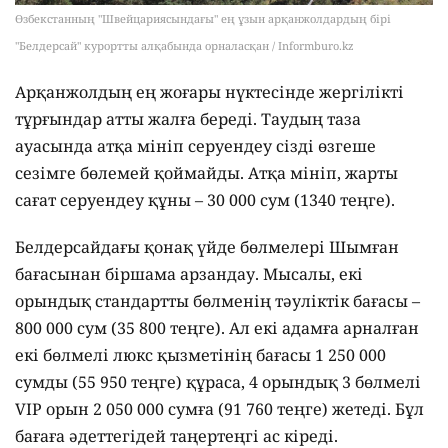
Өзбекстанның "Швейцариясындағы" ең ұзын арқанжолдардың бірі
"Белдерсай" курортты алқабында орналасқан / Informburo.kz
Арқанжолдың ең жоғары нүктесінде жергілікті
тұрғындар атты жалға береді. Таудың таза
ауасында атқа мініп серуендеу сізді өзгеше
сезімге бөлемей қоймайды. Атқа мініп, жарты
сағат серуендеу құны – 30 000 сум (1340 теңге).
Белдерсайдағы қонақ үйде бөлмелері Шымған
бағасынан біршама арзандау. Мысалы, екі
орындық стандартты бөлменің тәуліктік бағасы –
800 000 сум (35 800 теңге). Ал екі адамға арналған
екі бөлмелі люкс қызметінің бағасы 1 250 000
сумды (55 950 теңге) құраса, 4 орындық 3 бөлмелі
VIP орын 2 050 000 сумға (91 760 теңге) жетеді. Бұл
бағаға әдеттегідей таңертеңгі ас кіреді.