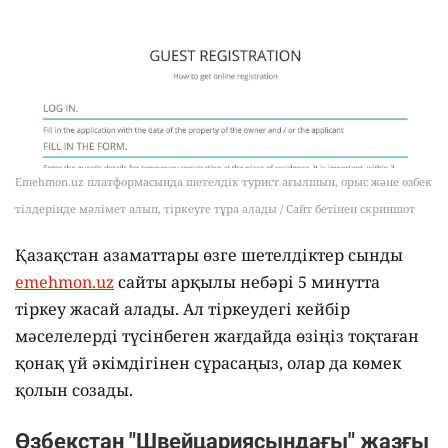
Emehmon.uz платформасында шетелдік турист ағылшын, орыс және өзбек
тілдерінде мәлімет алып, тіркеуге тұра алады / Сайт бетінен скриншот
Қазақстан азаматтары өзге шетелдіктер сынды
emehmon.uz
сайты арқылы небәрі 5 минутта
тіркеу жасай алады. Ал тіркеудегі кейбір
мәселелерді түсінбеген жағдайда өзіңіз тоқтаған
қонақ үй әкімдігінен сұрасаңыз, олар да көмек
қолын созады.
Өзбекстан "Швейцариясындағы" жазғы