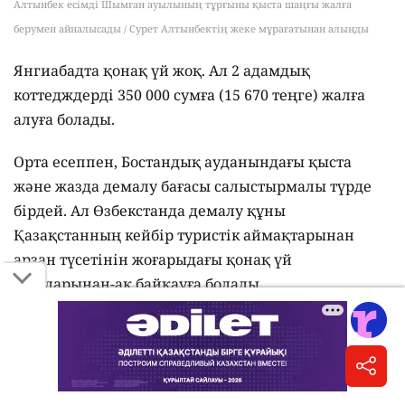
Алтынбек есімді Шымған ауылының тұрғыны қыста шаңғы жалға
берумен айналысады / Сурет Алтынбектің жеке мұрағатынан алынды
Янгиабадта қонақ үй жоқ. Ал 2 адамдық
коттедждерді 350 000 сумға (15 670 теңге) жалға
алуға болады.
Орта есеппен, Бостандық ауданындағы қыста
және жазда демалу бағасы салыстырмалы түрде
бірдей. Ал Өзбекстанда демалу құны
Қазақстанның кейбір туристік аймақтарынан
арзан түсетінін жоғарыдағы қонақ үй
бағаларынан-ақ байқауға болады.
Өзбекстанның "Швейцариясы" туралы өзге де
мәліметтермен мына
сілтеме
арқылы өтіп, таныса
аласыз.