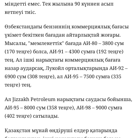
міндетті емес. Тек жылына 90 күннен асып
кетпеуі тиіс.
Өзбекстандағы бензиннің коммерциялық бағасы
үкімет бекіткен бағадан айтарлықтай жоғары.
Мысалы, "мемлекеттік" бағада АИ-80 – 3800 сум
(170 теңге) болса, АИ-91 – 4300 сумға (192 теңге)
тең. Ал ішкі нарықтағы коммерциялық бағаға
назар аударсақ, Лукойл орталықтарында АИ-92 –
6900 сум (308 теңге), ал АИ-95 – 7500 сумға (335
теңге) тең.
Ал Jizzakh Petroleum нарықтағы саудасы бойынша,
АИ-95 – 8000 сум (358 теңге), АИ-98 – 9000 сумға
(402 теңге) сатылады.
Қазақстан мұнай өндіруші елдер қатарында