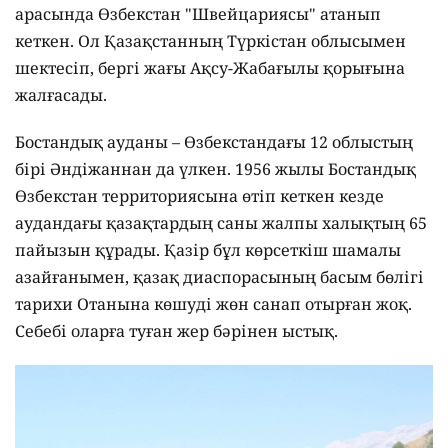
арасында Өзбекстан "Швейцариясы" атанып
кеткен. Ол Қазақстанның Түркістан облысымен
шектесіп, бергі жағы Ақсу-Жабағылы қорығына
жалғасады.
Бостандық ауданы – Өзбекстандағы 12 облыстың
бірі Әндіжаннан да үлкен. 1956 жылы Бостандық
Өзбекстан территориясына өтіп кеткен кезде
аудандағы қазақтардың саны жалпы халықтың 65
пайызын құрады. Қазір бұл көрсеткіш шамалы
азайғанымен, қазақ диаспорасының басым бөлігі
тарихи Отанына көшуді жөн санап отырған жоқ.
Себебі оларға туған жер бәрінен ыстық.