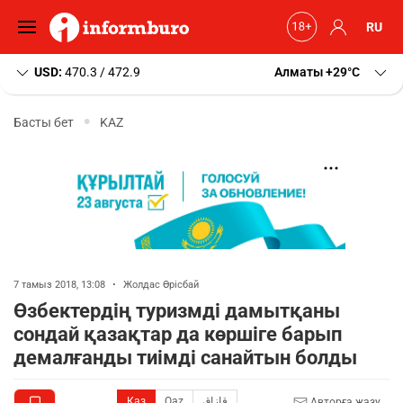
RU
USD:
470.3 / 472.9
Алматы
+29
C
Басты бет
KAZ
7 тамыз 2018, 13:08
•
Жолдас Өрісбай
Өзбектердің туризмді дамытқаны
сондай қазақтар да көршіге барып
демалғанды тиімді санайтын болды
Қаз
Qaz
قازاق
Авторға жазу