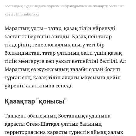
Бостандық ауданындағы туризм инфрақұрылымын жаңарту басталып
кетті / Informburo.kz
Мараттың ұлты – татар, қазақ тілін үйренуді
бастап жібергенін айтады. Қазақ пен татар
тілдерінің генеологиялық шығу тегі бір
болғандықтан, татар ұлтының өкілі үшін қазақ
тілін меңгеруге көп уақыт кетпейтіні белгілі. Ал
Мараттың өз жұмысының талабы солай болып
тұрған соң, қазақ тілін алдағы маусымға дейін
үйреніп алатынына сенеді.
Қазақтар "қонысы"
Ташкент облысының Бостандық ауданына
қарасты Өгем-Шатқал ұлттық бағының
территориясына қарасты туристік аймақ халық