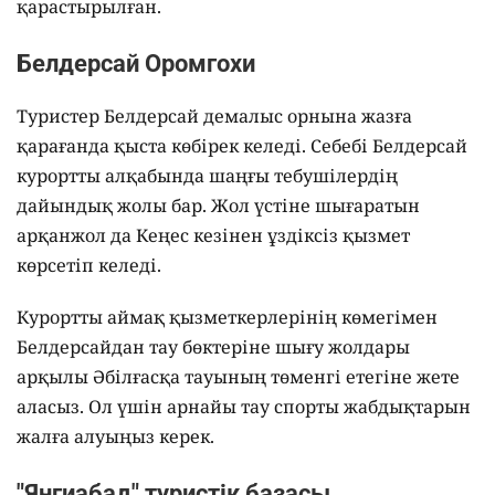
қарастырылған.
Белдерсай Оромгохи
Туристер Белдерсай демалыс орнына жазға
қарағанда қыста көбірек келеді. Себебі Белдерсай
курортты алқабында шаңғы тебушілердің
дайындық жолы бар. Жол үстіне шығаратын
арқанжол да Кеңес кезінен ұздіксіз қызмет
көрсетіп келеді.
Курортты аймақ қызметкерлерінің көмегімен
Белдерсайдан тау бөктеріне шығу жолдары
арқылы Әбілғасқа тауының төменгі етегіне жете
аласыз. Ол үшін арнайы тау спорты жабдықтарын
жалға алуыңыз керек.
"Янгиабад" туристік базасы