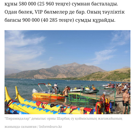
құны 580 000 (25 960 теңге) сумнан басталады.
Одан бөлек, VIP бөлмелер де бар. Оның тәуліктік
бағасы 900 000 (40 285 теңге) сумды құрайды.
"Пирамидалар" демалыс орны Шарбақ су қоймасының жағажайының
жанында салынған / Informburo.kz