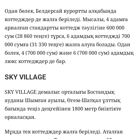
Одан бөлек, Белдерсай курортты алқабында
коттедждер де жалға беріледі. Мысалы, 4 адамға
арналған стандартты коттедж тәулігіне 600 000
сум (28 860 теңге) тұрса, 6 адамдық коттеджді 700
000 сумға (31 330 теңге) жалға алуға болады. Одан
болек, 4 (700 000 сум) және 6 (700 000 сум) адамдық
люкс коттедждер де бар.
SKY VILLAGE
SKY VILLAGE демалыс орталығы Бостандық
ауданы Шымған ауылы, Өгем-Шатқал ұлттық
бағында теңіз деңгейінен 1800 метр биіктікте
орналасқан.
Мұнда тек коттедждер жалға беріледі. Аталған