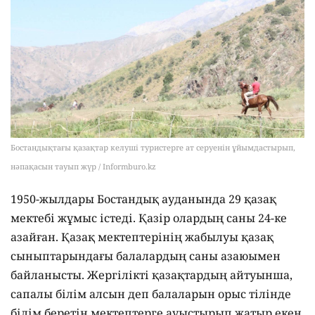
Бостандықтағы қазақтар келуші туристерге ат серуенін ұйымдастырып,
нәпақасын тауып жүр / Informburo.kz
1950-жылдары Бостандық ауданында 29 қазақ
мектебі жұмыс істеді. Қазір олардың саны 24-ке
азайған. Қазақ мектептерінің жабылуы қазақ
сыныптарындағы балалардың саны азаюымен
байланысты. Жергілікті қазақтардың айтуынша,
сапалы білім алсын деп балаларын орыс тілінде
білім беретін мектептерге ауыстырып жатыр екен.