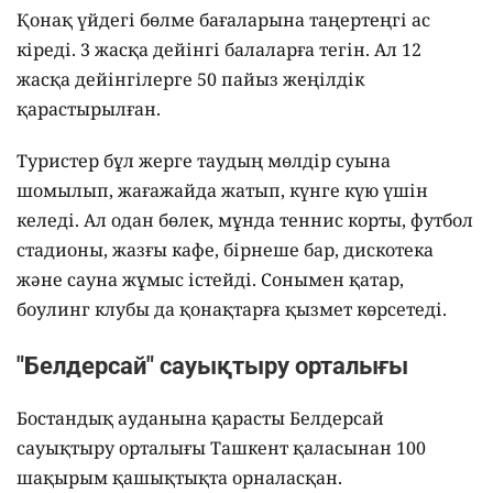
Қонақ үйдегі бөлме бағаларына таңертеңгі ас
кіреді. 3 жасқа дейінгі балаларға тегін. Ал 12
жасқа дейінгілерге 50 пайыз жеңілдік
қарастырылған.
Туристер бұл жерге таудың мөлдір суына
шомылып, жағажайда жатып, күнге күю үшін
келеді. Ал одан бөлек, мұнда теннис корты, футбол
стадионы, жазғы кафе, бірнеше бар, дискотека
және сауна жұмыс істейді. Сонымен қатар,
боулинг клубы да қонақтарға қызмет көрсетеді.
"Белдерсай" сауықтыру орталығы
Бостандық ауданына қарасты Белдерсай
сауықтыру орталығы Ташкент қаласынан 100
шақырым қашықтықта орналасқан.