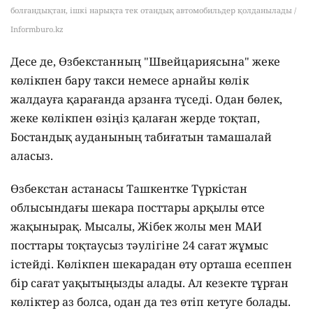
болғандықтан, ішкі нарықта тек отандық автомобильдер қолданылады /
Informburo.kz
Десе де, Өзбекстанның "Швейцариясына" жеке
көлікпен бару такси немесе арнайы көлік
жалдауға қарағанда арзанға түседі. Одан бөлек,
жеке көлікпен өзіңіз қалаған жерде тоқтап,
Бостандық ауданының табиғатын тамашалай
аласыз.
Өзбекстан астанасы Ташкентке Түркістан
облысындағы шекара посттары арқылы өтсе
жақынырақ. Мысалы, Жібек жолы мен МАИ
посттары тоқтаусыз тәулігіне 24 сағат жұмыс
істейді. Көлікпен шекарадан өту орташа есеппен
бір сағат уақытыңызды алады. Ал кезекте тұрған
көліктер аз болса, одан да тез өтіп кетуге болады.