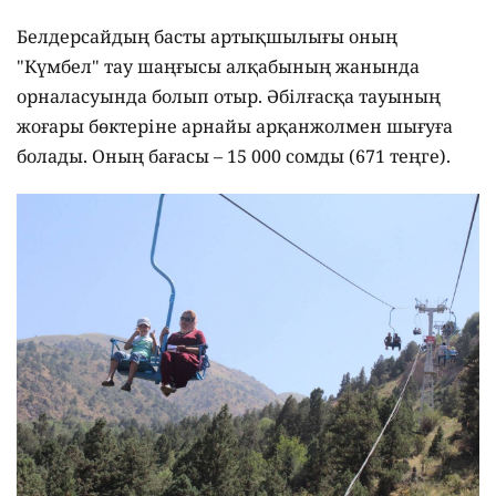
Белдерсайдың басты артықшылығы оның
"Күмбел" тау шаңғысы алқабының жанында
орналасуында болып отыр. Әбілғасқа тауының
жоғары бөктеріне арнайы арқанжолмен шығуға
болады. Оның бағасы – 15 000 сомды (671 теңге).