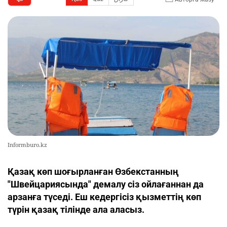
Informburo.kz
Қазақ көп шоғырланған Өзбекстанның
"Швейцариясында" демалу сіз ойлағаннан да
арзанға түседі. Еш кедергісіз қызметтің көп
түрін қазақ тілінде ала аласыз.