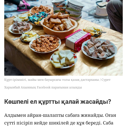
Құрт-ірімшігі, майы мен бауырсағы толы қазақ дастарханы / Сурет
Харынбай Ахынның Facebook парағынан алынды
Көшпелі ел құртты қалай жасайды?
Алдымен айран-шалапты сабаға жинайды. Оған
сүтті пісіріп кейде шикілей де құя береді. Саба