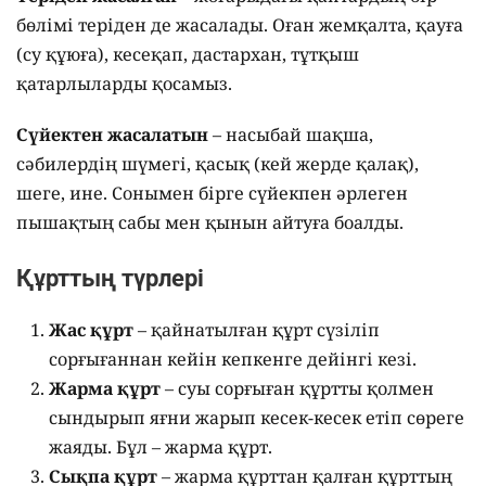
бөлімі теріден де жасалады. Оған жемқалта, қауға
(су құюға), кесеқап, дастархан, тұтқыш
қатарлыларды қосамыз.
Сүйектен жасалатын
– насыбай шақша,
сәбилердің шүмегі, қасық (кей жерде қалақ),
шеге, ине. Сонымен бірге сүйекпен әрлеген
пышақтың сабы мен қынын айтуға боалды.
Құрттың түрлері
Жас құрт
– қайнатылған құрт сүзіліп
сорғығаннан кейін кепкенге дейінгі кезі.
Жарма құрт
– суы сорғыған құртты қолмен
сындырып яғни жарып кесек-кесек етіп сөреге
жаяды. Бұл – жарма құрт.
Сықпа құрт
– жарма құрттан қалған құрттың