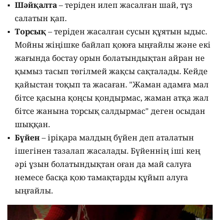
Шәйқалта
– теріден илеп жасалған шай, тұз
салатын қап.
Торсық
– теріден жасалған сусын құятын ыдыс.
Мойны жіңішке байлап қоюға ыңғайлы және екі
жағында бостау орын болатындықтан айран не
қымыз тасып төгілмей жақсы сақталады. Кейде
қайыстан тоқып та жасаған. "Жаман адамға мал
бітсе қасына қоңсы қондырмас, жаман атқа жал
бітсе жанына торсық салдырмас" деген осыдан
шыққан.
Бүйен
– іріқара малдың бүйен деп аталатын
ішегінен тазалап жасалады. Бүйеннің іші кең
әрі ұзын болатындықтан оған да май салуға
немесе басқа қою тамақтарды құйып алуға
ыңғайлы.