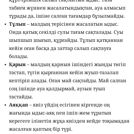
табиғи жүннен жасалатындықтан, ауа алмасып
тұрады да, ішіне салған тағамдар бұзылмайды.
Тұлып
– малдың терісінен жасалатын ыдыс.
Онда қатық секілді сулы тағам сақталады. Суы
шыпшып шығып, құрғайды. Тұлып қатқаннан
кейін оған басқа да заттар салып сақтауға
болады.
Қарын
– малдың қарнын ішіндегі жынды төгіп
тастап, түгін қырғаннан кейін жуып-тазалап
кептіріп алады. Оған май сақтайды. Май салған
соң ішінде ауа қалдырмай, аузын туып
тастайды.
Аяққап
– киіз үйдің есігінен кіргенде оң
жағында ыдыс-аяқ пен ішіп-жем тұратын
керегеге ілінетін жұқа киізден кейде тоқымадан
жасалған қаптың бір түрі.