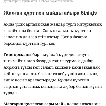
Туған жердің түтіні атты Facebook парақтан алынды
Жалған құрт пен майды айыра біліңіз
Ақша үшін арпалысқан жандар түрлі қитұрқылық
жасайтыны белгілі. Соның салқыны құрттың
сапасына да әсер етіп жатыр. Қазір базарға
барсаңыз құрттың түрі көп.
Гипс қосқаны бар
– мұндай құрт деп атауға
татымайтындар базарда толып тұрмаса да бар.
Айранға тұзды көп салып, кішкене қайнатқаннан
кейін сүзіп алды. Сосын тез кебу үшін азырақ ақ
гипіс қосып араластырады. Бұндай құрттың
сыртын ұстасаңыз, қолыңызға ақ бор болып жұғып
тұрады.
Маргарин қосылған сары май
– қолдан жасалған