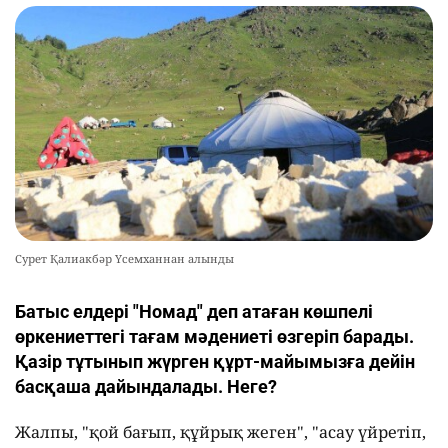
Сурет Қалиакбәр Үсемханнан алынды
Батыс елдері "Номад" деп атаған көшпелі
өркениеттегі тағам мәдениеті өзгеріп барады.
Қазір тұтынып жүрген құрт-майымызға дейін
басқаша дайындалады. Неге?
Жалпы, "қой бағып, құйрық жеген", "асау үйретіп,