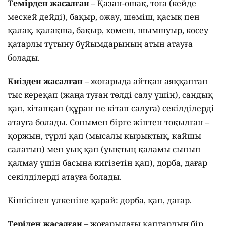
Темірден жасалған
– Қазан-ошақ, тоға (кейде
мескей дейді), бақыр, ожау, шөміш, қасық пен
қалақ, қалақша, бақыр, көмеш, шымшуыр, көсеу
қатарлы тұтыну бұйымдарының атын атауға
болады.
Киізден жасалған
– жоғарыда айтқан аяққаптан
тыс кереқап (жаңа туған төлді салу үшін), сандық
қап, кітапқап (құран не кітап салуға) секілділерді
атауға болады. Сонымен бірге жіптен тоқылған –
қоржын, түрлі қап (мысалы қырықтық, қайшы
салатын) мен уық қап (уықтың қаламы сынып
қалмау үшін басына кигізетін қап), дорба, дағар
секілділерді атауға болады.
Кішісінен үлкеніне қарай: дорба, қап, дағар.
Теріден жасалған
– жоғарыдағы қаптардың бір