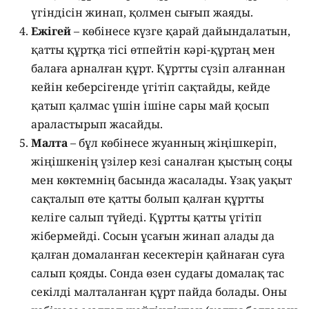
үгіндісін жинап, қолмен сығып жаяды.
Ежігей
– көбінесе күзге қарай дайындалатын,
қатты құртқа тісі өтпейтін кәрі-құртаң мен
балаға арналған құрт. Құртты сүзіп алғаннан
кейін кеберсігенде үгітіп сақтайды, кейде
қатып қалмас үшін ішіне сары май қосып
араластырып жасайды.
Малта
– бұл көбінесе жуанның жіңішкеріп,
жіңішкенің үзілер кезі саналған қыстың соңы
мен көктемнің басында жасалады. Ұзақ уақыт
сақталып өте қатты болып қалған құртты
келіге салып түйеді. Құртты қатты үгітіп
жібермейді. Сосын ұсағын жинап алады да
қалған домаланған кесектерін қайнаған суға
салып қояды. Сонда өзен судағы домалақ тас
секілді малталанған құрт пайда болады. Оны