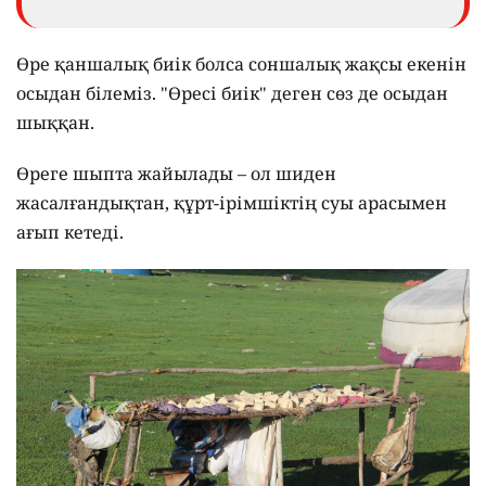
Өре қаншалық биік болса соншалық жақсы екенін
осыдан білеміз. "Өресі биік" деген сөз де осыдан
шыққан.
Өреге шыпта жайылады – ол шиден
жасалғандықтан, құрт-ірімшіктің суы арасымен
ағып кетеді.