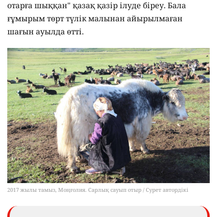
отарға шыққан" қазақ қазір ілуде біреу. Бала
ғұмырым төрт түлік малынан айырылмаған
шағын ауылда өтті.
2017 жылы тамыз, Моңғолия. Сарлық сауып отыр / Сурет автордікі