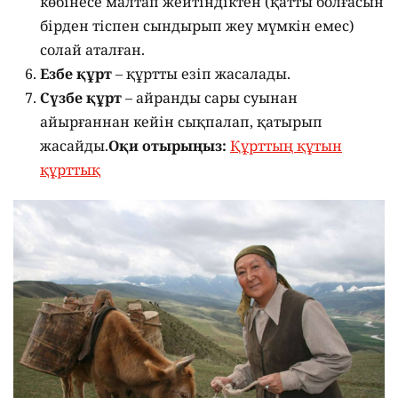
көбінесе малтап жейтіндіктен (қатты болғасын
бірден тіспен сындырып жеу мүмкін емес)
солай аталған.
Езбе құрт
– құртты езіп жасалады.
Сүзбе құрт
– айранды сары суынан
айырғаннан кейін сықпалап, қатырып
жасайды.
Оқи отырыңыз:
Құрттың құтын
құрттық