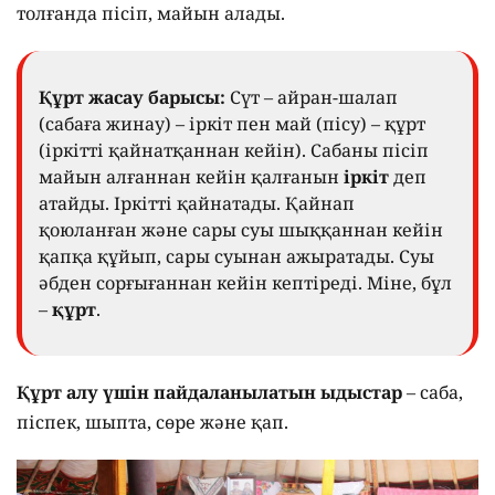
толғанда пісіп, майын алады.
Құрт жасау барысы:
Сүт – айран-шалап
(сабаға жинау) – іркіт пен май (пісу) – құрт
(іркітті қайнатқаннан кейін). Сабаны пісіп
майын алғаннан кейін қалғанын
іркіт
деп
атайды. Іркітті қайнатады. Қайнап
қоюланған және сары суы шыққаннан кейін
қапқа құйып, сары суынан ажыратады. Суы
әбден сорғығаннан кейін кептіреді. Міне, бұл
–
құрт
.
Құрт алу үшін пайдаланылатын ыдыстар
– саба,
піспек, шыпта, сөре және қап.