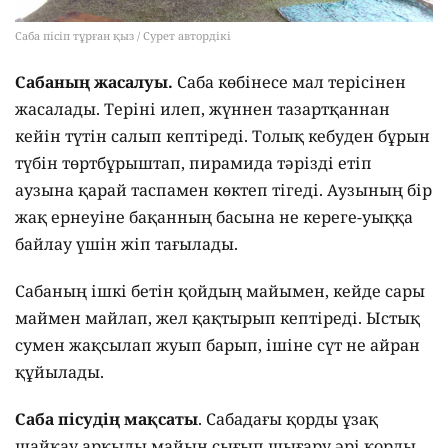
Саба пісіп тұрған қыз / Сурет автордікі
Сабаның жасалуы.
Саба көбінесе мал терісінен
жасалады. Теріні илеп, жүннен тазартқаннан
кейін түтін салып кептіреді. Толық кебуден бұрын
түбін төртбұрыштап, пирамида тәрізді етіп
аузына қарай таспамен көктеп тігеді. Аузының бір
жақ ернеуіне бақанның басына не кереге-уыққа
байлау үшін жіп тағылады.
Сабаның ішкі бетін қойдың майымен, кейде сары
маймен майлап, жел қақтырып кептіреді. Ыстық
сумен жақсылап жуып барып, ішіне сүт не айран
құйылады.
Саба пісудің мақсаты
. Сабадағы қорды ұзақ
шайқау арқылы майын сығып шығару әрі қорды