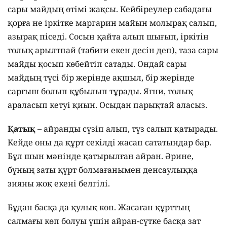
сары майдың өтімі жақсы. Кейбіреулер сабадағы
қорға не іркітке маргарин майын молырақ салып,
азырақ піседі. Сосын қайта алып шығып, іркітін
толық арылтпай (табиғи екен десін деп), таза сары
майды қосып көбейтіп сатады. Ондай сары
майдың түсі бір жерінде ақшыл, бір жерінде
сарғыш болып құбылып тұрады. Яғни, толық
араласып кетуі қиын. Осыдан парықтай аласыз.
Қатық
– айранды сүзіп алып, тұз салып қатырады.
Кейде оны да құрт секілді жасап сататындар бар.
Бұл шын мәнінде қатырылған айран. Әрине,
бұның заты құрт болмағанымен денсаулыққа
зияны жоқ екені белгілі.
Бұдан басқа да қулық көп. Жасаған құрттың
салмағы көп болуы үшін айран-сүтке басқа зат