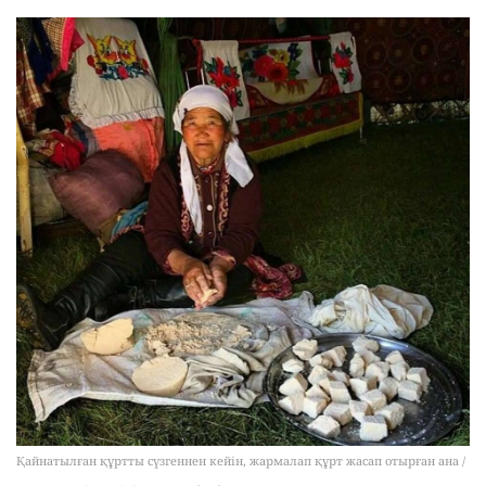
Қайнатылған құртты сүзгеннен кейін, жармалап құрт жасап отырған ана /