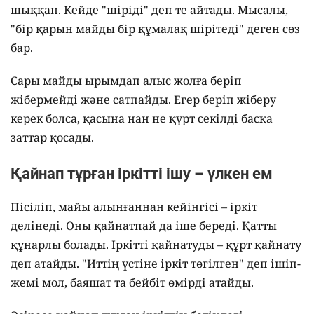
шыққан. Кейде "шіріді" деп те айтады. Мысалы,
"бір қарын майды бір құмалақ шірітеді" деген сөз
бар.
Сары майды ырымдап алыс жолға беріп
жібермейді және сатпайды. Егер беріп жіберу
керек болса, қасына нан не құрт секілді басқа
заттар қосады.
Қайнап тұрған іркітті ішу – үлкен ем
Пісіліп, майы алынғаннан кейінгісі – іркіт
делінеді. Оны қайнатпай да іше береді. Қатты
құнарлы болады. Іркітті қайнатуды – құрт қайнату
деп атайды. "Иттің үстіне іркіт төгілген" деп ішіп-
жемі мол, баяшат та бейбіт өмірді атайды.