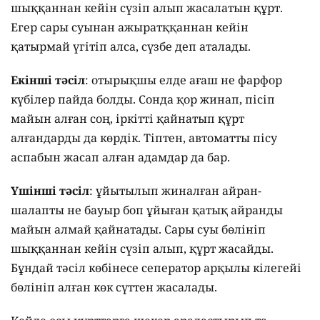
шыққаннан кейін сүзіп алып жасалатын құрт.
Егер сары суынан ажыратққаннан кейін
қатырмай үгітіп алса, сүзбе деп аталады.
Екінші тәсіл
: отырықшы елде ағаш не фарфор
күбілер пайда болды. Сонда қор жинап, пісіп
майын алған соң, іркітті қайнатып құрт
алғандарды да көрдік. Тіптен, автоматты пісу
аспабын жасап алған адамдар да бар.
Үшінші тәсіл
: ұйытылып жиналған айран-
шалапты не бауыр боп ұйыған қатық айранды
майын алмай қайнатады. Сары суы бөлініп
шыққаннан кейін сүзіп алып, құрт жасайды.
Бұндай тәсіл көбінесе сеператор арқылы кілегейі
бөлініп алған көк сүттен жасалады.