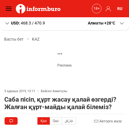
RU
USD:
468.3 / 470.9
Алматы
+28
C
Басты бет
KAZ
5 қараша 2019, 13:11
•
Бейсен Ахметұлы
Саба пісіп, құрт жасау қалай өзгерді?
Жалған құрт-майды қалай білеміз?
Қаз
Qaz
قازاق
Авторға жазу