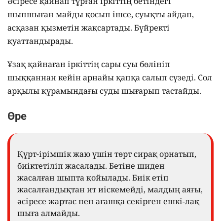
Әсіресе қайнап тұрған іркіттің бетіндегі
шыпшыған майды қосып ішсе, суықты айдап,
асқазан қызметін жақсартады. Бүйректі
қуаттандырады.
Ұзақ қайнаған іркіттің сары суы бөлініп
шыққаннан кейін арнайы қапқа салып сүзеді. Сол
арқылы құрамындағы суды шығарып тастайды.
Өре
Құрт-ірімшік жаю үшін төрт сирақ орнатып,
биіктетіліп жасалады. Бетіне шиден
жасалған шыпта қойылады. Биік етіп
жасалғандықтан ит иіскемейді, малдың аяғы,
әсіресе жартас пен ағашқа секірген ешкі-лақ
шыға алмайды.