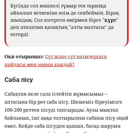
Бүгінде сол көшпелі ғұмыр тек тарихқа
айналып кеткеніне өзім де сенбеймін. Бірақ
шындық. Сол өзгерген өмірмен бірге "
құрт
"
деп аталатын қазақтың "алты малтасы" да
өзгерді.
Оқи отырыңыз:
Сүт және сүт өнімдерінің
пайдасы мен зияны қандай?
Саба пісу
Сабақтан келе сала істейтін жұмысымыз –
аптасына бір рет саба пісу. Шешеміз біреуімізге
100-200 реттен пісуді тапсырады. Аузы мықтап
байланып, іші аққа толтырылған сабаны пісу оңай
емес. Кейде саба пісуден қашып, басқа шаруаға