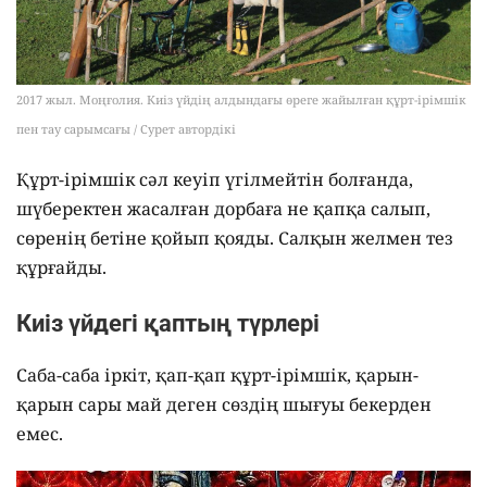
2017 жыл. Моңғолия. Киіз үйдің алдындағы өреге жайылған құрт-ірімшік
пен тау сарымсағы / Сурет автордікі
Құрт-ірімшік сәл кеуіп үгілмейтін болғанда,
шүберектен жасалған дорбаға не қапқа салып,
сөренің бетіне қойып қояды. Салқын желмен тез
құрғайды.
Киіз үйдегі қаптың түрлері
Саба-саба іркіт, қап-қап құрт-ірімшік, қарын-
қарын сары май деген сөздің шығуы бекерден
емес.