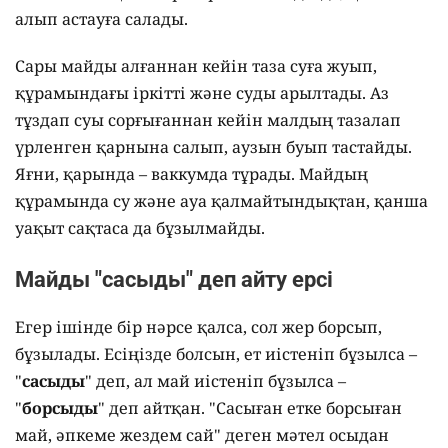
алып астауға салады.
Сары майды алғаннан кейін таза суға жуып,
құрамындағы іркітті және суды арылтады. Аз
тұздап суы сорғығаннан кейін малдың тазалап
үрленген қарнына салып, аузын буып тастайды.
Яғни, қарында – ваккумда тұрады. Майдың
құрамында су және ауа қалмайтындықтан, қанша
уақыт сақтаса да бұзылмайды.
Майды "сасыды" деп айту ерсі
Егер ішінде бір нәрсе қалса, сол жер борсып,
бұзылады. Есіңізде болсын, ет иістеніп бұзылса –
"
сасыды
" деп, ал май иістеніп бұзылса –
"
борсыды
" деп айтқан. "Сасыған етке борсыған
май, әпкеме жездем сай" деген мәтел осыдан