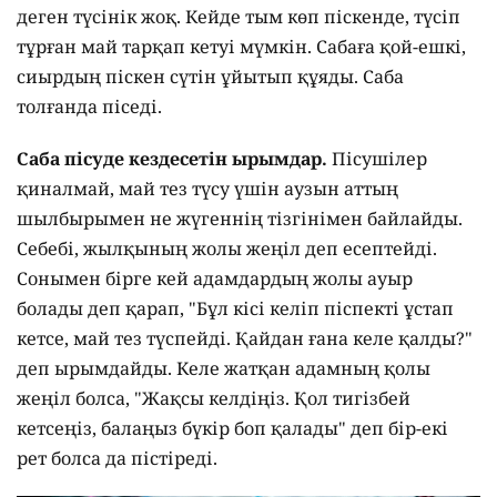
деген түсінік жоқ. Кейде тым көп піскенде, түсіп
тұрған май тарқап кетуі мүмкін. Сабаға қой-ешкі,
сиырдың піскен сүтін ұйытып құяды. Саба
толғанда піседі.
Саба пісуде кездесетін ырымдар.
Пісушілер
қиналмай, май тез түсу үшін аузын аттың
шылбырымен не жүгеннің тізгінімен байлайды.
Себебі, жылқының жолы жеңіл деп есептейді.
Сонымен бірге кей адамдардың жолы ауыр
болады деп қарап, "Бұл кісі келіп піспекті ұстап
кетсе, май тез түспейді. Қайдан ғана келе қалды?"
деп ырымдайды. Келе жатқан адамның қолы
жеңіл болса, "Жақсы келдіңіз. Қол тигізбей
кетсеңіз, балаңыз бүкір боп қалады" деп бір-екі
рет болса да пістіреді.