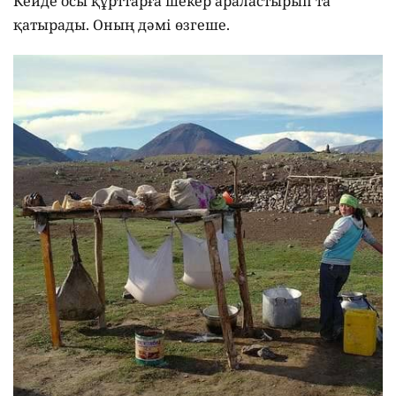
Кейде осы құрттарға шекер араластырып та
қатырады. Оның дәмі өзгеше.