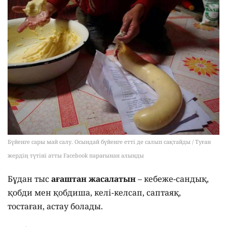
Бүйенге сары май салу. Осындай бүйенге етті де салып сақтайды / Туған
жердің түтіні атты Facebook парағынан алынды
Бұдан тыс
ағаштан жасалатын
– кебеже-сандық,
қобди мен қобдиша, келі-келсап, саптаяқ,
тостаған, астау болады.