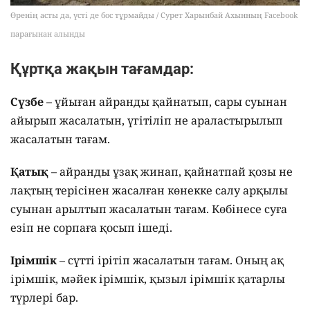
Өренің асты да, үсті де бос тұрмайды / Сурет Харынбай Ахынның Facebook
парағынан алынды
Құртқа жақын тағамдар:
Сүзбе
– ұйыған айранды қайнатып, сары суынан
айырып жасалатын, үгітіліп не араластырылып
жасалатын тағам.
Қатық
– айранды ұзақ жинап, қайнатпай қозы не
лақтың терісінен жасалған көнекке салу арқылы
суынан арылтып жасалатын тағам. Көбінесе суға
езіп не сорпаға қосып ішеді.
Ірімшік
– сүтті ірітіп жасалатын тағам. Оның ақ
ірімшік, мәйек ірімшік, қызыл ірімшік қатарлы
түрлері бар.