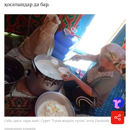
қосатындар да бар.
Саба, іркіт, сары май / Сурет "Туған жердің түтіні" атты Facebook
парағынан алынды