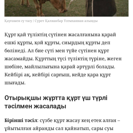
Қауғамен су тасу / Сурет Қалиакбәр Үсемханнан алынды
Құрт қай түліктің сүтінен жасалғанына қарай
ешкі құрты, қой құрты, сиырдың құрты деп
бөлінеді. Ал бие сүті мен түйе сүтінен құрт
жасамайды. Құрттың түсі түліктің түріне, жеген
шөбіне, майлылығына қарай әртүрлі болады.
Кейбірі ақ, кейбірі сарғыш, кейде қара құрт
шығады.
Отырықшы жұртта құрт үш түрлі
тәсілмен жасалады
Бірінші тәсіл
: сүзбе құрт жасау кең етек алған –
ұйытылған айранды сәл қайнатып, сары суы