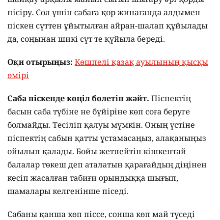
пісіру. Сол үшін сабаға қор жинағанда алдымен
піскен сүттен ұйытылған айран-шалап құйылады
да, соңынан шикі сүт те құйыла береді.
Оқи отырыңыз:
Көшпелі қазақ ауылының қысқы
өмірі
Саба піскенде көңіл бөлетін жәйт.
Піспектің
басын саба түбіне не бүйіріне көп соға беруге
болмайды. Тесіліп қалуы мүмкін. Оның үстіне
піспектің сабын қатты ұстамасаңыз, алақаныңыз
ойылып қалады. Бойы жетпейтін кішкентай
балалар төкеш деп аталатын қарағайдың діңінен
кесіп жасалған табиғи орындыққа шығып,
шамалары келгенінше піседі.
Сабаны қанша көп піссе, сонша көп май түседі