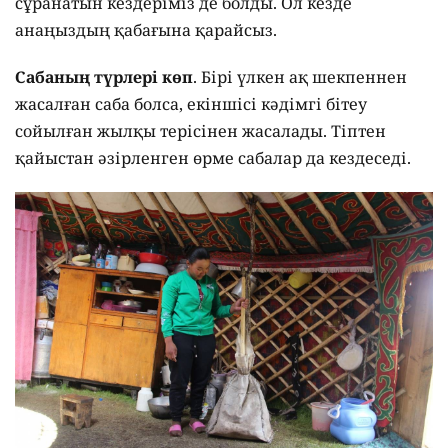
сұранатын кездеріміз де болды. Ол кезде
анаңыздың қабағына қарайсыз.
Сабаның түрлері көп
. Бірі үлкен ақ шекпеннен
жасалған саба болса, екіншісі кәдімгі бітеу
сойылған жылқы терісінен жасалады. Тіптен
қайыстан әзірленген өрме сабалар да кездеседі.