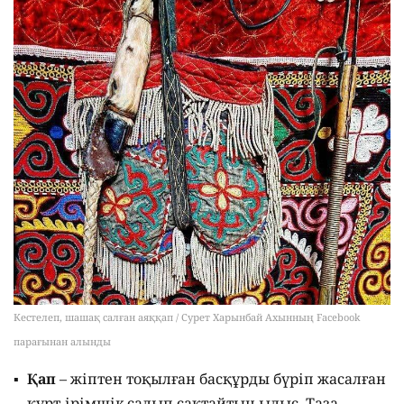
Кестелеп, шашақ салған аяққап / Сурет Харынбай Ахынның Facebook
парағынан алынды
Қап
– жіптен тоқылған басқұрды бүріп жасалған
құрт-ірімшік салып сақтайтын ыдыс. Таза