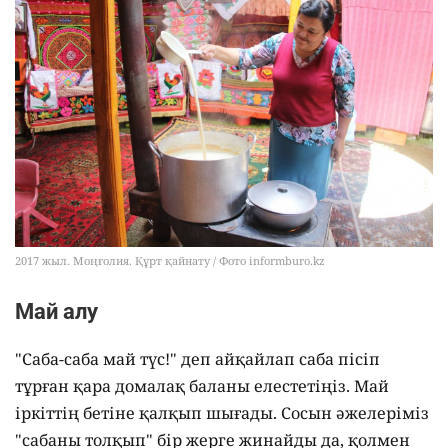
2017 жыл. Моңғолия. Құрт қайнату / Фото informburo.kz
Май алу
"Саба-саба май түс!" деп айқайлап саба пісіп
тұрған қара домалақ баланы елестетіңіз. Май
іркіттің бетіне қалқып шығады. Сосын әжелеріміз
"сабаны толқып" бір жерге жинайды да, қолмен