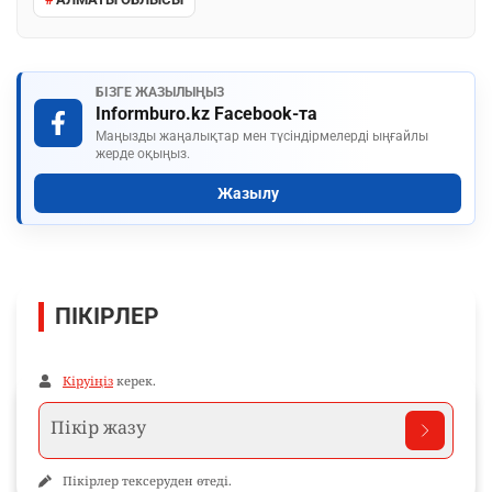
БІЗГЕ ЖАЗЫЛЫҢЫЗ
Informburo.kz Facebook-та
Маңызды жаңалықтар мен түсіндірмелерді ыңғайлы
жерде оқыңыз.
Жазылу
ПІКІРЛЕР
Кіруіңіз
керек.
Пікірлер тексеруден өтеді.