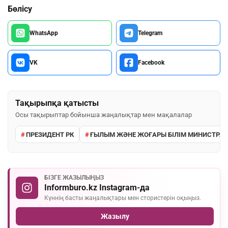
Бөлісу
WhatsApp
Telegram
VK
Facebook
Тақырыпқа қатысты
Осы тақырыптар бойынша жаңалықтар мен мақалалар
ПРЕЗИДЕНТ РК
ҒЫЛЫМ ЖӘНЕ ЖОҒАРЫ БІЛІМ МИНИСТРЛІГ
БІЗГЕ ЖАЗЫЛЫҢЫЗ
Informburo.kz Instagram-да
Күннің басты жаңалықтары мен стористерін оқыңыз.
Жазылу