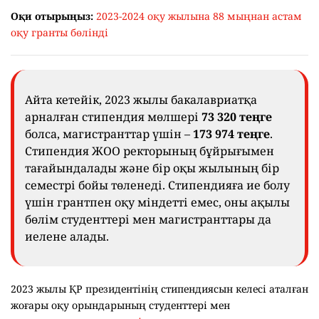
Оқи отырыңыз:
2023-2024 оқу жылына 88 мыңнан астам
оқу гранты бөлінді
Айта кетейік, 2023 жылы бакалавриатқа
арналған стипендия мөлшері
73 320 теңге
болса, магистранттар үшін –
173 974 теңге
.
Стипендия ЖОО ректорының бұйрығымен
тағайындалады және бір оқы жылының бір
семестрі бойы төленеді. Стипендияға ие болу
үшін грантпен оқу міндетті емес, оны ақылы
бөлім студенттері мен магистранттары да
иелене алады.
2023 жылы ҚР президентінің стипендиясын келесі аталған
жоғары оқу орындарының студенттері мен