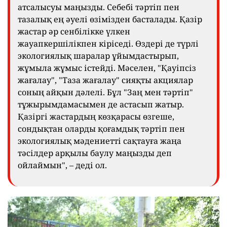
атсалысуы маңызды. Себебі тәртіп пен
тазалық ең әуелі өзімізден басталады. Қазір
жастар әр сенбілікке үлкен
жауапкершілікпен кіріседі. Өздері де түрлі
экологиялық шаралар ұйымдастырып,
жұмыла жұмыс істейді. Мәселен, "Қауіпсіз
жағалау", "Таза жағалау" сияқты акциялар
соның айқын дәлелі. Бұл "Заң мен тәртіп"
тұжырымдамасымен де астасып жатыр.
Қазіргі жастардың көзқарасы өзгеше,
сондықтан оларды қоғамдық тәртіп пен
экологиялық мәдениетті сақтауға жаңа
тәсілдер арқылы баулу маңызды деп
ойлаймын", – деді ол.