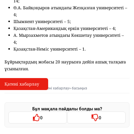
14;
Ө.А. Байқоңыров атындағы Жезқазған университеті –
4;
Шымкент университеті – 5;
Қазақстан-Американдық еркін университеті – 4;
А. Мырзахметов атындағы Көкшетау университеті –
4;
Қазақстан-Неміс университеті – 1.
Бұйрықтардың жобасы 20 наурызға дейін ашық талқыға
ұсынылған.
Қатені хабарлау
Қате туралы хабарлау
I
Мәтінді белгілеп, «Қатені хабарлау» басыңыз
Бұл мақала пайдалы болды ма?
0
0