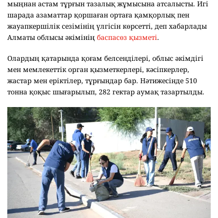
мыңнан астам тұрғын тазалық жұмысына атсалысты. Игі
шарада азаматтар қоршаған ортаға қамқорлық пен
жауапкершілік сезімінің үлгісін көрсетті, деп хабарлады
Алматы облысы әкімінің
баспасөз қызметі
.
Олардың қатарында қоғам белсенділері, облыс әкімдігі
мен мемлекеттік орган қызметкерлері, кәсіпкерлер,
жастар мен еріктілер, тұрғындар бар. Нәтижесінде 510
тонна қоқыс шығарылып, 282 гектар аумақ тазартылды.