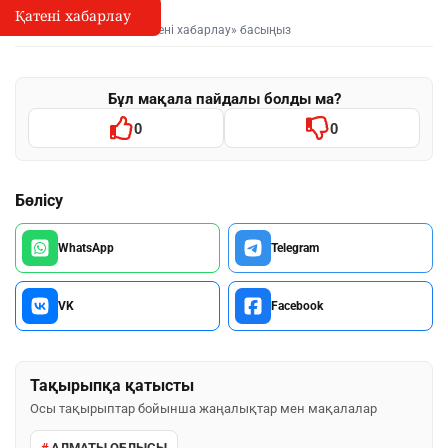
Қатені хабарлау
Қате туралы хабарлау
I
Мәтінді белгілеп, «Қатені хабарлау» басыңыз
Бұл мақала пайдалы болды ма?
0
0
Бөлісу
WhatsApp
Telegram
VK
Facebook
Тақырыпқа қатысты
Осы тақырыптар бойынша жаңалықтар мен мақалалар
АЛМАТЫ ОБЛЫСЫ