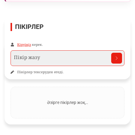
ПІКІРЛЕР
Кіруіңіз
керек.
Пікірлер тексеруден өтеді.
Әзірге пікірлер жоқ…