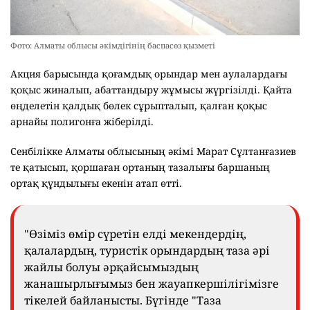
Фото: Алматы облысы әкімдігінің баспасөз қызметі
Акция барысында қоғамдық орындар мен аулалардағы
қоқыс жиналып, абаттандыру жұмысы жүргізілді. Қайта
өңделетін қалдық бөлек сұрыпталып, қалған қоқыс
арнайы полигонға жіберілді.
Сенбілікке Алматы облысының әкімі Марат Сұлтанғазиев
те қатысып, қоршаған ортаның тазалығы баршаның
ортақ құндылығы екенін атап өтті.
"Өзіміз өмір сүретін елді мекендердің,
қалалардың, туристік орындардың таза әрі
жайлы болуы әрқайсымыздың
жанашырлығымыз бен жауапкершілігімізге
тікелей байланысты. Бүгінде "Таза