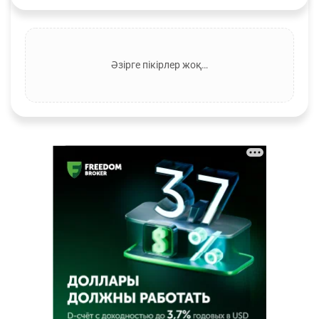
Әзірге пікірлер жоқ…