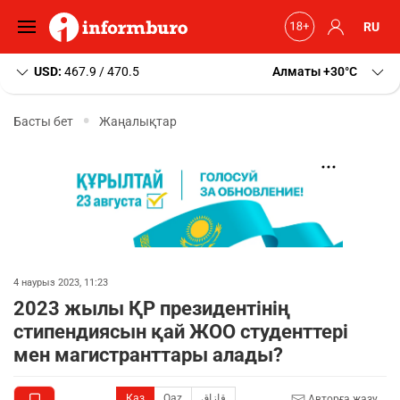
RU
USD:
467.9 / 470.5
Алматы
+30
C
Басты бет
Жаңалықтар
4 наурыз 2023, 11:23
2023 жылы ҚР президентінің
стипендиясын қай ЖОО студенттері
мен магистранттары алады?
Қаз
Qaz
قازاق
Авторға жазу