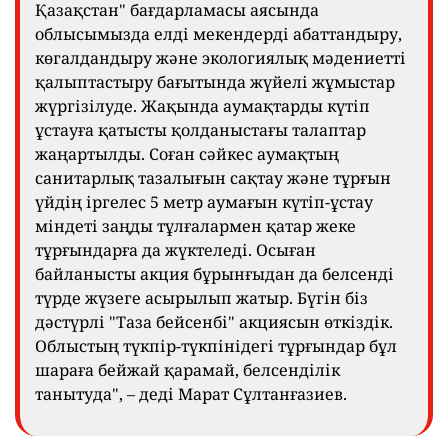
Қазақстан" бағдарламасы аясында
облысымызда елді мекендерді абаттандыру,
көгалдандыру және экологиялық мәдениетті
қалыптастыру бағытында жүйелі жұмыстар
жүргізілуде. Жақында аумақтарды күтіп
ұстауға қатысты қолданыстағы талаптар
жаңартылды. Соған сәйкес аумақтың
санитарлық тазалығын сақтау және тұрғын
үйдің іргелес 5 метр аумағын күтіп-ұстау
міндеті заңды тұлғалармен қатар жеке
тұрғындарға да жүктеледі. Осыған
байланысты акция бұрынғыдан да белсенді
түрде жүзеге асырылып жатыр. Бүгін біз
дәстүрлі "Таза бейсенбі" акциясын өткіздік.
Облыстың түкпір-түкпінідегі тұрғындар бұл
шараға бейжай қарамай, белсенділік
танытуда", – деді Марат Сұлтанғазиев.