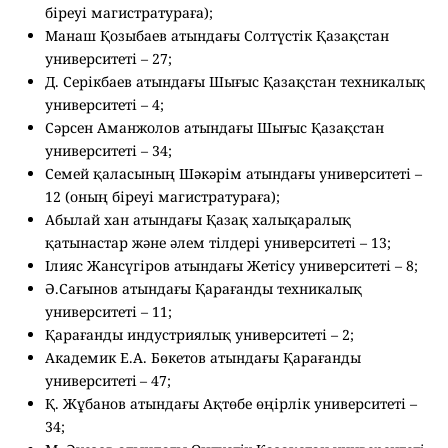
біреуі магистратураға);
Манаш Қозыбаев атындағы Солтүстік Қазақстан
университеті – 27;
Д. Серікбаев атындағы Шығыс Қазақстан техникалық
университеті – 4;
Сәрсен Аманжолов атындағы Шығыс Қазақстан
университеті – 34;
Семей қаласының Шәкәрім атындағы университеті –
12 (оның біреуі магистратураға);
Абылай хан атындағы Қазақ халықаралық
қатынастар және әлем тілдері университеті – 13;
Ілияс Жансүгіров атындағы Жетісу университеті – 8;
Ә.Сағынов атындағы Қарағанды техникалық
университеті – 11;
Қарағанды индустриялық университеті – 2;
Академик Е.А. Бөкетов атындағы Қарағанды
университетi – 47;
Қ. Жұбанов атындағы Ақтөбе өңірлік университеті –
34;