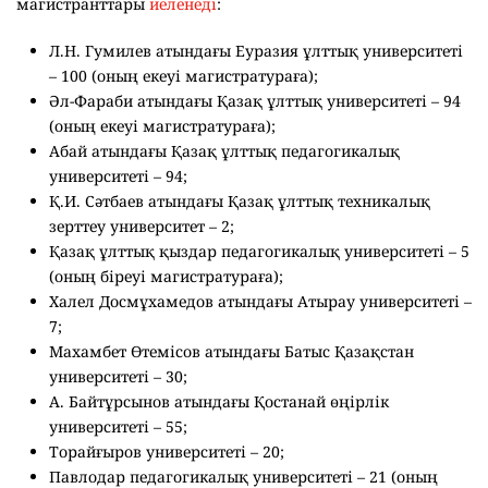
магистранттары
иеленеді
:
Л.Н. Гумилев атындағы Еуразия ұлттық университеті
– 100 (оның екеуі магистратураға);
Әл-Фараби атындағы Қазақ ұлттық университеті – 94
(оның екеуі магистратураға);
Абай атындағы Қазақ ұлттық педагогикалық
университеті – 94;
Қ.И. Сәтбаев атындағы Қазақ ұлттық техникалық
зерттеу университет – 2;
Қазақ ұлттық қыздар педагогикалық университеті – 5
(оның біреуі магистратураға);
Халел Досмұхамедов атындағы Атырау университеті –
7;
Махамбет Өтемісов атындағы Батыс Қазақстан
университеті – 30;
А. Байтұрсынов атындағы Қостанай өңірлік
университеті – 55;
Торайғыров университеті – 20;
Павлодар педагогикалық университеті – 21 (оның