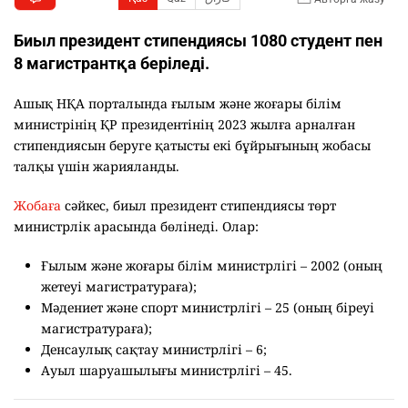
Биыл президент стипендиясы 1080 студент пен
8 магистрантқа беріледі.
Ашық НҚА порталында ғылым және жоғары білім
министрінің ҚР президентінің 2023 жылға арналған
стипендиясын беруге қатысты екі бұйрығының жобасы
талқы үшін жарияланды.
Жобаға
сәйкес, биыл президент стипендиясы төрт
министрлік арасында бөлінеді. Олар:
Ғылым және жоғары білім министрлігі – 2002 (оның
жетеуі магистратураға);
Мәдениет және спорт министрлігі – 25 (оның біреуі
магистратураға);
Денсаулық сақтау министрлігі – 6;
Ауыл шаруашылығы министрлігі – 45.