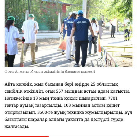
Фото: Алматы облысы әкімдігінің баспасөз қызметі
Айта кетейік, жыл басынан бері өңірде 25 облыстық
сенбілік өткізіліп, оған 567 мыңнан астам адам қатысты.
Нәтижесінде 13 мың тонна қоқыс шығарылып, 7701
гектар аумақ тазартылды. 103 мыңнан астым көшет
отырғызылып, 3500-ге жуық техника жұмылдырылды. Бұл
бағыттағы шаралар алдағы уақытта да дәстүрлі түрде
жалғасады.