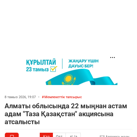
8 тамыз 2026, 19:07
•
Мемлекеттік тапсырыс
Алматы облысында 22 мыңнан астам
адам "Таза Қазақстан" акциясына
атсалысты
Қаз
Qaz
قازاق
Авторға жазу